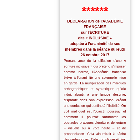
******
DÉCLARATION de l’ACADÉMIE
FRANÇAISE
sur l'ÉCRITURE
dite « INCLUSIVE »
adoptée à l’unanimité de ses
membres dans la séance du jeudi
26 octobre 2017
Prenant acte de la diffusion d’une «
écriture inclusive » qui prétend s’imposer
comme norme, l’Académie française
élève à l’unanimité une solennelle mise
en garde. La multiplication des marques
orthographiques et syntaxiques qu’elle
induit aboutit à une langue désunie,
disparate dans son expression, créant
une confusion qui confine à l’illisibilité. On
voit mal quel est l’objectif poursuivi et
comment il pourrait surmonter les
obstacles pratiques d’écriture, de lecture
– visuelle ou à voix haute – et de
prononciation. Cela alourdirait la tâche
des pédagogues. Cela compliquerait plus