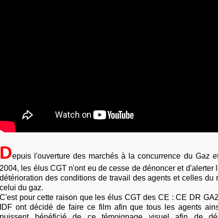
D
epuis l'ouverture des marchés à la concurrence du Gaz et 
2004, les élus CGT n'ont eu de cesse de dénoncer et d'alerter le
détérioration des conditions de travail des agents et celles d
celui du gaz.
C'est pour cette raison que les élus CGT des CE : CE DR G
IDF ont décidé de faire ce film afin que tous les agents ain
puissent bénéficié de ce témoignage visuel afin de dé