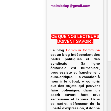
m
oimicdup@gmail.com
CE QUE NOS LECTEURS
DOIVENT SAVOIR :
Le blog
Commun Commune
est un blog indépendant des
partis politiques et des
syndicats - Sa ligne
éditoriale est humaniste,
progressiste et franchement
euro-critique. Il a vocation à
nourrir le débat, y compris
sur des sujets qui peuvent
faire polémique, dans un
esprit ouvert, hors tout
sectarisme et tabous. Dans
ce cadre, défenseur de la
liberté d'expression, il donne