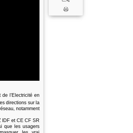
de l'Electricité en
s directions sur la
u réseau, notamment
AZ IDF et CE CF SR
si que les usagers
masquer les vrai