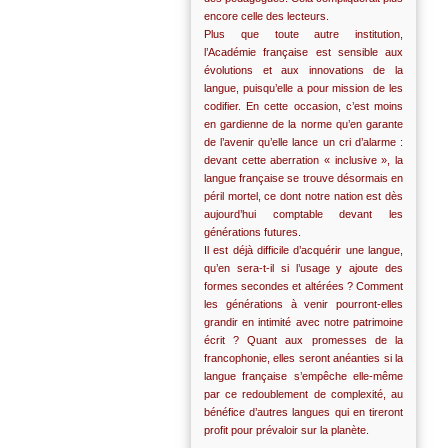
encore celle des lecteurs.
Plus que toute autre institution,
l’Académie française est sensible aux
évolutions et aux innovations de la
langue, puisqu’elle a pour mission de les
codifier. En cette occasion, c’est moins
en gardienne de la norme qu’en garante
de l’avenir qu’elle lance un cri d’alarme :
devant cette aberration « inclusive », la
langue française se trouve désormais en
péril mortel, ce dont notre nation est dès
aujourd’hui comptable devant les
générations futures.
Il est déjà difficile d’acquérir une langue,
qu’en sera-t-il si l’usage y ajoute des
formes secondes et altérées ? Comment
les générations à venir pourront-elles
grandir en intimité avec notre patrimoine
écrit ? Quant aux promesses de la
francophonie, elles seront anéanties si la
langue française s’empêche elle-même
par ce redoublement de complexité, au
bénéfice d’autres langues qui en tireront
profit pour prévaloir sur la planète.