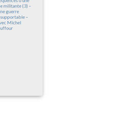
équences d’une
ie militante (3) –
ne guerre
nsupportable –
vec Michel
uffour