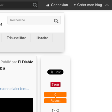
Connexion
+
Créer mon blog
et
Tribune libre
Histoire
Publié par
El Diablo
es
0
Repost