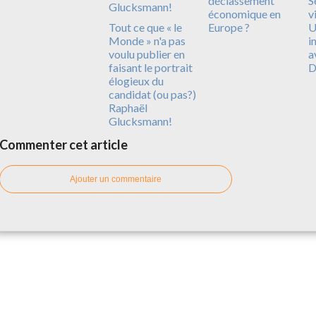
déclassement
S
économique en
v
Tout ce que « le
Europe ?
U
Monde » n'a pas
i
voulu publier en
a
faisant le portrait
D
élogieux du
candidat (ou pas?)
Raphaël
Glucksmann!
Commenter cet article
Ajouter un commentaire