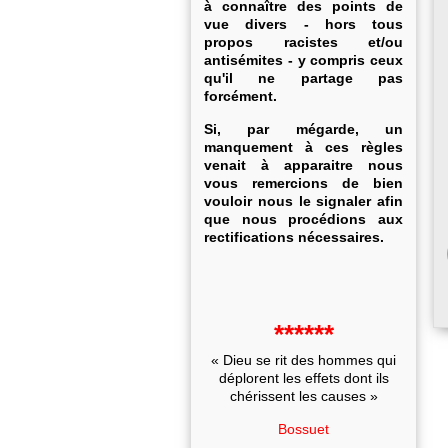
à connaître des points de
vue divers - hors tous
propos racistes et/ou
antisémites - y compris ceux
qu'il ne partage pas
forcément.
Si, par mégarde, un
manquement à ces règles
venait à apparaitre nous
vous remercions de bien
vouloir nous le signaler afin
que nous procédions aux
rectifications nécessaires.
******
« Dieu se rit des hommes qui
déplorent les effets dont ils
chérissent les causes »
Bossuet