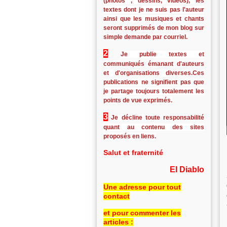
(photos , dessins, vidéos), les
textes dont je ne suis pas l'auteur
ainsi que les musiques et chants
seront supprimés de mon blog sur
simple demande par courriel.
2
Je publie textes et
communiqués émanant d'auteurs
et d'organisations diverses.Ces
publications ne signifient pas que
je partage toujours totalement les
points de vue exprimés.
3
Je décline toute responsabilité
quant au contenu des sites
proposés en liens.
Salut et fraternité
El Diablo
Une adresse pour tout
contact
et pour commenter les
articles :