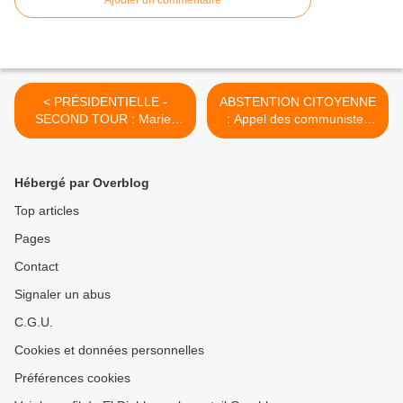
Ajouter un commentaire
< PRÉSIDENTIELLE -
ABSTENTION CITOYENNE
SECOND TOUR : Marie-
: Appel des communistes
France GARAUD, gaulliste
du PRCF pour le second
historique, va voter Marine
tour de la présidentielle
LE PEN !
2017 >
Hébergé par Overblog
Top articles
Pages
Contact
Signaler un abus
C.G.U.
Cookies et données personnelles
Préférences cookies