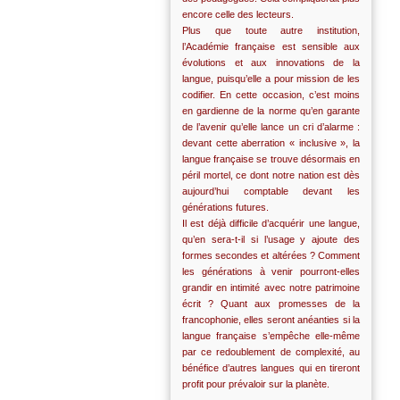
encore celle des lecteurs.
Plus que toute autre institution,
l’Académie française est sensible aux
évolutions et aux innovations de la
langue, puisqu’elle a pour mission de les
codifier. En cette occasion, c’est moins
en gardienne de la norme qu’en garante
de l’avenir qu’elle lance un cri d’alarme :
devant cette aberration « inclusive », la
langue française se trouve désormais en
péril mortel, ce dont notre nation est dès
aujourd’hui comptable devant les
générations futures.
Il est déjà difficile d’acquérir une langue,
qu’en sera-t-il si l’usage y ajoute des
formes secondes et altérées ? Comment
les générations à venir pourront-elles
grandir en intimité avec notre patrimoine
écrit ? Quant aux promesses de la
francophonie, elles seront anéanties si la
langue française s’empêche elle-même
par ce redoublement de complexité, au
bénéfice d’autres langues qui en tireront
profit pour prévaloir sur la planète.