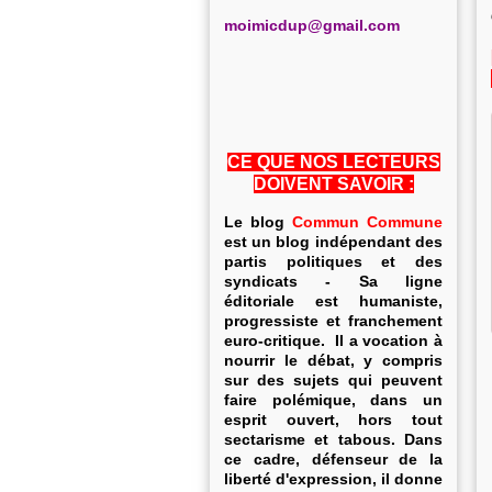
m
oimicdup@gmail.com
CE QUE NOS LECTEURS
DOIVENT SAVOIR :
Le blog
Commun Commune
est un blog indépendant des
partis politiques et des
syndicats - Sa ligne
éditoriale est humaniste,
progressiste et franchement
euro-critique. Il a vocation à
nourrir le débat, y compris
sur des sujets qui peuvent
faire polémique, dans un
esprit ouvert, hors tout
sectarisme et tabous. Dans
ce cadre, défenseur de la
liberté d'expression, il donne