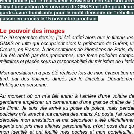
Récit publié par le réalisateur Kowalski Lech sur son arres
filmait une action des ouvriers de GM&S en lutte pour leur
garde-à-vue humiliante pour le motif dérisoire de "rébellio
passer en procès le 15 novembre prochain.
Le pouvoir des images
"Le 20 septembre dernier, j’ai été arrêté alors que je filmais les
GM&S en lutte qui occupaient alors la préfecture de Guéret, une
Creuse, en France, à des centaines de kilomètres de Paris, du 
J’ai été arrêté par des gendarmes, une force policière comp
militaires et placée sous la responsabilité du ministère de l’Intér
Mon arrestation n’a pas été réalisée lors de mon évacuation 
tard, par des policiers dirigés par le Directeur Départemen
Publique en personne.
Au moment où on m’a fait entrer à l’arrière d’une voiture de
gendarme empêcher un cameraman d’une grande chaîne de tél
de filmer. Je suis vite arrivé au poste de police, mais pendan
policiers m’a arraché ma caméra des mains. Au poste, j’ai raco
déroulée mon arrestation et ma déposition a été officielleme
agents ont pris mes affaires personnelles, m’ont posé des qu
mon identité et ont fouillé mes poches et mon portefeuille.