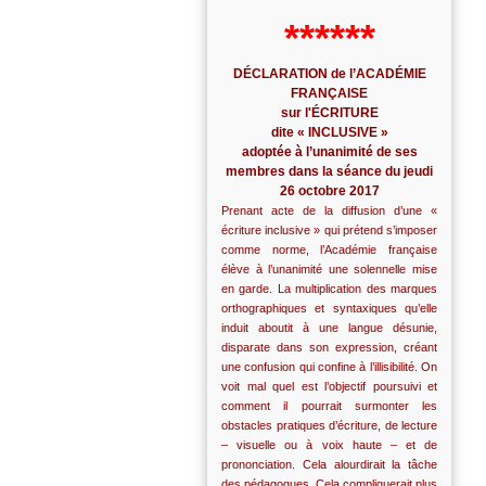
******
DÉCLARATION de l’ACADÉMIE
FRANÇAISE
sur l'ÉCRITURE
dite « INCLUSIVE »
adoptée à l’unanimité de ses
membres dans la séance du jeudi
26 octobre 2017
Prenant acte de la diffusion d’une «
écriture inclusive » qui prétend s’imposer
comme norme, l’Académie française
élève à l’unanimité une solennelle mise
en garde. La multiplication des marques
orthographiques et syntaxiques qu’elle
induit aboutit à une langue désunie,
disparate dans son expression, créant
une confusion qui confine à l’illisibilité. On
voit mal quel est l’objectif poursuivi et
comment il pourrait surmonter les
obstacles pratiques d’écriture, de lecture
– visuelle ou à voix haute – et de
prononciation. Cela alourdirait la tâche
des pédagogues. Cela compliquerait plus