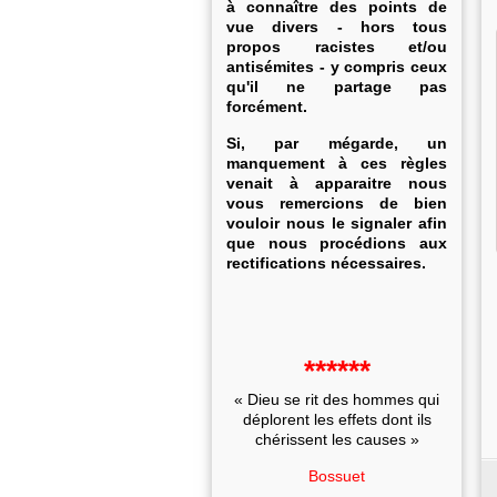
à connaître des points de
vue divers - hors tous
propos racistes et/ou
antisémites - y compris ceux
qu'il ne partage pas
forcément.
Si, par mégarde, un
manquement à ces règles
venait à apparaitre nous
vous remercions de bien
vouloir nous le signaler afin
que nous procédions aux
rectifications nécessaires.
******
« Dieu se rit des hommes qui
déplorent les effets dont ils
chérissent les causes »
Bossuet