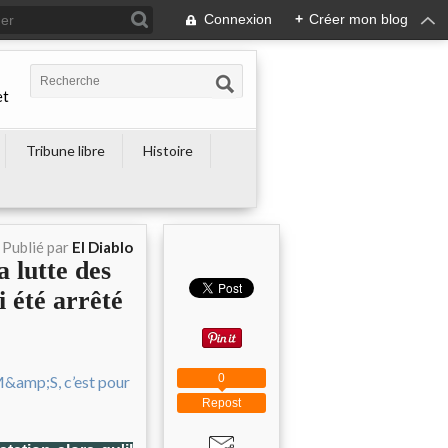
Connexion
+
Créer mon blog
et
Tribune libre
Histoire
Publié par
El Diablo
a lutte des
 été arrêté
0
Repost