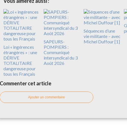
Vous aimerez aussi :
G
Séquences d’une
p
vie militante – avec
SAPEURS-
Michel Duffour [1]
Loi « ingérences
POMPIERS :
étrangères » : une
Communiqué
DÉRIVE
intersyndical du 3
TOTALITAIRE
Août 2026
dangereuse pour
tous les Français
Commenter cet article
Ajouter un commentaire