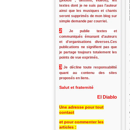
(photos , dessins, vidéos), les
textes dont je ne suis pas l'auteur
ainsi que les musiques et chants
seront supprimés de mon blog sur
simple demande par courriel.
2
Je publie textes et
communiqués émanant d'auteurs
et d'organisations diverses.Ces
publications ne signifient pas que
je partage toujours totalement les
points de vue exprimés.
3
Je décline toute responsabilité
quant au contenu des sites
proposés en liens.
Salut et fraternité
El Diablo
Une adresse pour tout
contact
et pour commenter les
articles :