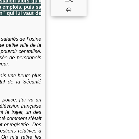
tation alors qu'il
s emplois, puis sa
n" qui lui vaut de
 salariés de l’usine
 petite ville de la
pouvoir centralisé.
osée de personnels
ieur.
mais une heure plus
tal de la Sécurité
 police, j’ai vu un
évision française
t le trajet, un des
nté comment s’était
nt enregistrée. Des
estions relatives à
 On m’a retiré les