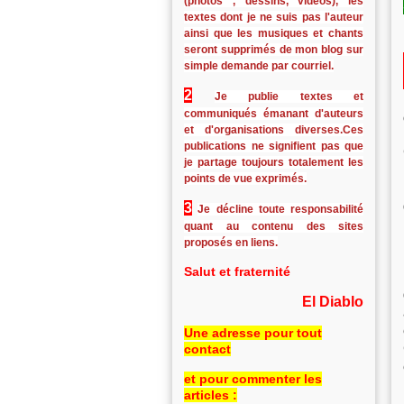
(photos , dessins, vidéos), les
textes dont je ne suis pas l'auteur
ainsi que les musiques et chants
seront supprimés de mon blog sur
simple demande par courriel.
2
Je publie textes et
communiqués émanant d'auteurs
et d'organisations diverses.Ces
publications ne signifient pas que
je partage toujours totalement les
points de vue exprimés.
3
Je décline toute responsabilité
quant au contenu des sites
proposés en liens.
Salut et fraternité
El Diablo
Une adresse pour tout
contact
et pour commenter les
articles :