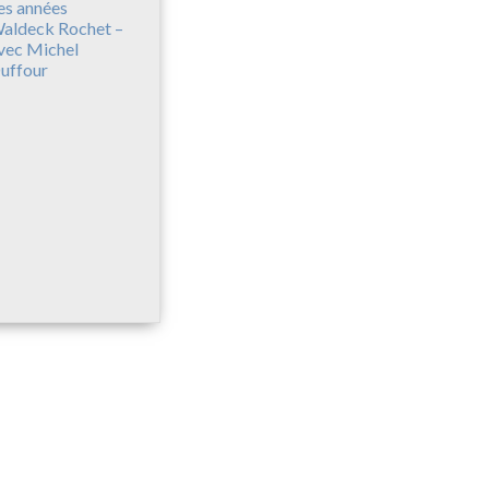
es années
aldeck Rochet –
vec Michel
uffour