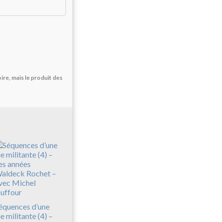
re, mais le produit des
équences d’une
ie militante (4) –