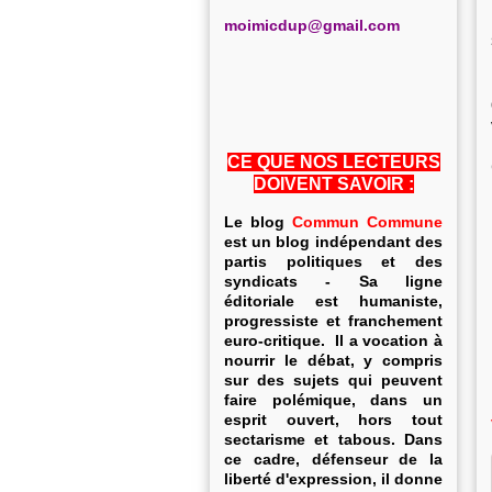
m
oimicdup@gmail.com
CE QUE NOS LECTEURS
DOIVENT SAVOIR :
Le blog
Commun Commune
est un blog indépendant des
partis politiques et des
syndicats - Sa ligne
éditoriale est humaniste,
progressiste et franchement
euro-critique. Il a vocation à
nourrir le débat, y compris
sur des sujets qui peuvent
faire polémique, dans un
esprit ouvert, hors tout
sectarisme et tabous. Dans
ce cadre, défenseur de la
liberté d'expression, il donne