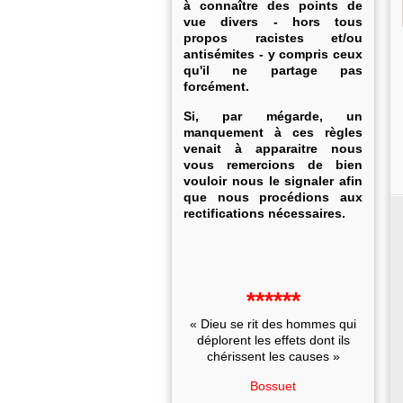
à connaître des points de
vue divers - hors tous
propos racistes et/ou
antisémites - y compris ceux
qu'il ne partage pas
forcément.
Si, par mégarde, un
manquement à ces règles
venait à apparaitre nous
vous remercions de bien
vouloir nous le signaler afin
que nous procédions aux
rectifications nécessaires.
******
« Dieu se rit des hommes qui
déplorent les effets dont ils
chérissent les causes »
Bossuet