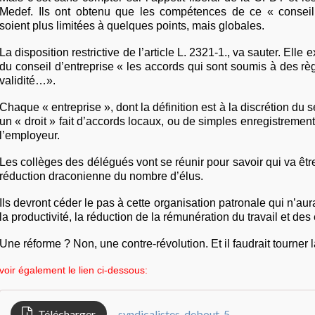
Medef. Ils ont obtenu que les compétences de ce « conseil
soient plus limitées à quelques points, mais globales.
La disposition restrictive de l’article L. 2321-1., va sauter. Elle
du conseil d’entreprise « les accords qui sont soumis à des rè
validité…».
Chaque « entreprise », dont la définition est à la discrétion du s
un « droit » fait d’accords locaux, ou de simples enregistremen
l’employeur.
Les collèges des délégués vont se réunir pour savoir qui va être
réduction draconienne du nombre d’élus.
Ils devront céder le pas à cette organisation patronale qui n’aur
la productivité, la réduction de la rémunération du travail et des e
Une réforme ? Non, une contre-révolution. Et il faudrait tourner 
voir également le lien ci-dessous:
Télécharger
syndicalistes-debout-5