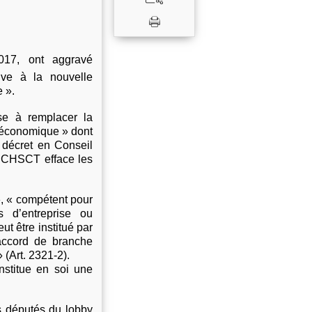
017, ont aggravé
ve à la nouvelle
 ».
se à remplacer la
t économique » dont
 décret en Conseil
et CHSCT efface les
», « compétent pour
s d’entreprise ou
ut être institué par
 accord de branche
(Art. 2321-2).
nstitue en soi une
es députés du lobby