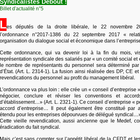
Syndicalistes Debout !
Billet d'actualité n°5
L
es députés de la droite libérale, le 22 novembre 2
l’ordonnance n°2017-1386 du 22 septembre 2017 « relati
organisation du dialogue social et économique dans l’entreprise
Cette ordonnance, qui va devenir loi à la fin du mois, vi
représentation syndicale des salariés par « un comité social e
le nombre de représentants du personnel sera déterminé par
d’État. (Art. L. 2314-1). La fusion ainsi réalisée des DP, CE 
revendications du personnel au profit du management libéral.
L’ordonnance va plus loin : elle crée un « conseil d’entreprise 
négocier, conclure et réviser les conventions et accord
d’établissement…» (Art. L. 2321-1). Ce conseil d’entreprise « pe
accord d’entreprise… Il peut également être constitué par
étendu pour les entreprises dépourvues de délégué syndical…» 
Cette vieille revendication, aussi ancienne que le Medef, co
éradication du fait syndical.
Mais c’est sans compter sur l’appétit libéral de la CFDT et l