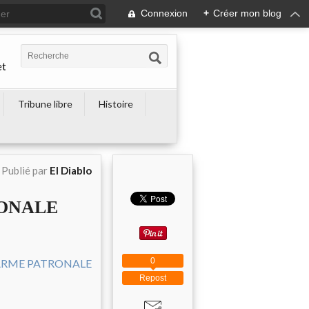
Connexion
+
Créer mon blog
et
Tribune libre
Histoire
Publié par
El Diablo
RONALE
0
Repost