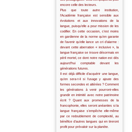
encore celle des lecteurs.
Plus que toute autre institution,
l’Académie française est sensible aux
évolutions et aux innovations de la
langue, puisqu’elle a pour mission de les
codifier. En cette occasion, c’est moins
en gardienne de la norme qu’en garante
de l’avenir qu’elle lance un cri d’alarme :
devant cette aberration « inclusive », la
langue française se trouve désormais en
péril mortel, ce dont notre nation est dès
aujourd’hui comptable devant les
générations futures.
Il est déjà difficile d’acquérir une langue,
qu’en sera-t-il si l’usage y ajoute des
formes secondes et altérées ? Comment
les générations à venir pourront-elles
grandir en intimité avec notre patrimoine
écrit ? Quant aux promesses de la
francophonie, elles seront anéanties si la
langue française s’empêche elle-même
par ce redoublement de complexité, au
bénéfice d’autres langues qui en tireront
profit pour prévaloir sur la planète.