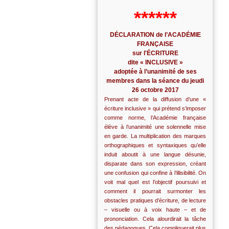
******
DÉCLARATION de l’ACADÉMIE
FRANÇAISE
sur l'ÉCRITURE
dite « INCLUSIVE »
adoptée à l’unanimité de ses
membres dans la séance du jeudi
26 octobre 2017
Prenant acte de la diffusion d’une «
écriture inclusive » qui prétend s’imposer
comme norme, l’Académie française
élève à l’unanimité une solennelle mise
en garde. La multiplication des marques
orthographiques et syntaxiques qu’elle
induit aboutit à une langue désunie,
disparate dans son expression, créant
une confusion qui confine à l’illisibilité. On
voit mal quel est l’objectif poursuivi et
comment il pourrait surmonter les
obstacles pratiques d’écriture, de lecture
– visuelle ou à voix haute – et de
prononciation. Cela alourdirait la tâche
des pédagogues. Cela compliquerait plus