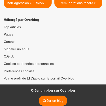
non-agression GERMANO-
rémunérations record >
SOVIÉTIQUE a sauvé
l'Europe et la France de la
domination allemande, (par
Hébergé par Overblog
Jean Lévy)
Top articles
Pages
Contact
Signaler un abus
C.G.U.
Cookies et données personnelles
Préférences cookies
Voir le profil de El Diablo sur le portail Overblog
Créer un blog sur Overblog
Créer un blog