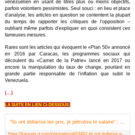
vénézuélien en usant de titres plus ou moins objectifs,
parfois volontiers pessimistes. Seul souci : en lieu et place
d'analyse, les articles en question se contentent la plupart
du temps de rapporter les critiques de l'opposition –
oubliant même parfois d'expliquer en quoi consistent ces
fameuses mesures.
Rares sont les articles qui évoquent le «Plan 50» annoncé
en 2016 par Caracas, les programmes sociaux qui
découlent du «Carnet de la Patrie» lancé en 2017 ou
encore la manipulation du taux de change, pourtant en
grande partie responsable de l'inflation que subit le
Venezuela.
(…)
LA SUITE EN LIEN CI-DESSOUS:
"Ils ont dollarisé les prix, je pétrolise le salaire" : Maduro s'engage à relancer l'économie
https://francais.rt.com/international/53482-ils-ont-dollarise-prix-je-petrolise-le-salaire-maduro-s-engage-relancer-economie-venezuela