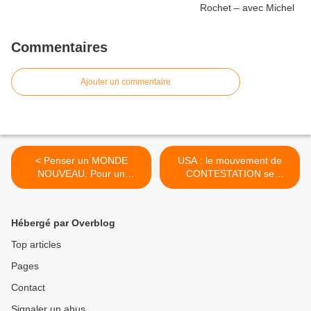
Commentaires
Ajouter un commentaire
< Penser un MONDE
USA : le mouvement de
NOUVEAU. Pour un
CONTESTATION se
printemps des
maintient et se renforce >
COMMUNISTES - Par
André Gerin, Député-Maire
Hébergé par Overblog
honoraire de Vénissieux.
Top articles
Pages
Contact
Signaler un abus