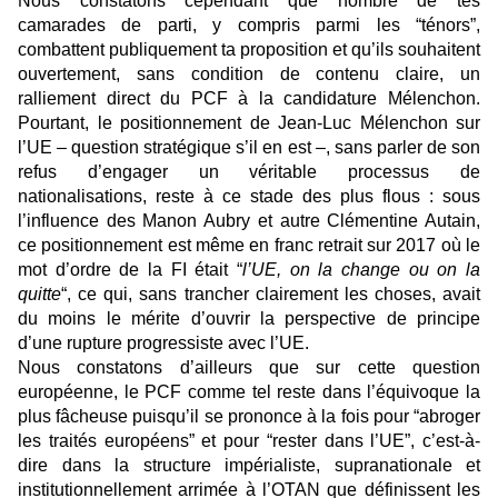
Nous constatons cependant que nombre de tes
camarades de parti, y compris parmi les “ténors”,
combattent publiquement ta proposition et qu’ils souhaitent
ouvertement, sans condition de contenu claire, un
ralliement direct du PCF à la candidature Mélenchon.
Pourtant, le positionnement de Jean-Luc Mélenchon sur
l’UE – question stratégique s’il en est –, sans parler de son
refus d’engager un véritable processus de
nationalisations, reste à ce stade des plus flous : sous
l’influence des Manon Aubry et autre Clémentine Autain,
ce positionnement est même en franc retrait sur 2017 où le
mot d’ordre de la FI était “
l’UE, on la change ou on la
quitte
“, ce qui, sans trancher clairement les choses, avait
du moins le mérite d’ouvrir la perspective de principe
d’une rupture progressiste avec l’UE.
Nous constatons d’ailleurs que sur cette question
européenne, le PCF comme tel reste dans l’équivoque la
plus fâcheuse puisqu’il se prononce à la fois pour “abroger
les traités européens” et pour “rester dans l’UE”, c’est-à-
dire dans la structure impérialiste, supranationale et
institutionnellement arrimée à l’OTAN que définissent les