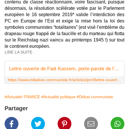
contenu de classe réactionnaire, voire fascisant, puisque
désormais, la résolution scélérate votée par le Parlement
européen le 16 septembre 2019* valide l’interdiction des
PC en Europe de l’Est et exige la mise hors la loi des
symboles communistes “totalitaires” (est visé l’emblème du
drapeau rouge frappé de la faucille et du marteau qui flotta
sur le Reichstag nazi vaincu au printemps 1945 !) sur tout
le continent européen.
LIRE LA SUITE :
Lettre ouverte de Fadi Kassem, porte-parole de l'alternative rouge-tricolore portée par le PRCF, au camarade Fabien Roussel - INITIATIVE COMMUNISTE
https://www.initiative-communiste.fr/articles/prcf/lettre-ouverte-de-fadi-kassem-porte-parole-de-lalternative-rouge-tricolore-portee-par-le-prcf-au-camarade-fabien-roussel/
#Actualité FRANCE
#Actualité politique
#Débat communiste
Partager