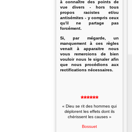
à connaître des points de
vue divers - hors tous
propos racistes et/ou
antisémites - y compris ceux
qu'il ne partage pas
forcément.
Si, par mégarde, un
manquement à ces règles
venait à apparaitre nous
vous remercions de bien
vouloir nous le signaler afin
que nous procédions aux
rectifications nécessaires.
******
« Dieu se rit des hommes qui
déplorent les effets dont ils
chérissent les causes »
Bossuet