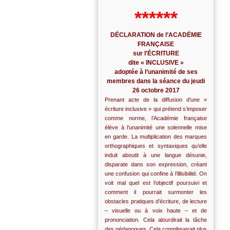
******
DÉCLARATION de l’ACADÉMIE
FRANÇAISE
sur l'ÉCRITURE
dite « INCLUSIVE »
adoptée à l’unanimité de ses
membres dans la séance du jeudi
26 octobre 2017
Prenant acte de la diffusion d’une «
écriture inclusive » qui prétend s’imposer
comme norme, l’Académie française
élève à l’unanimité une solennelle mise
en garde. La multiplication des marques
orthographiques et syntaxiques qu’elle
induit aboutit à une langue désunie,
disparate dans son expression, créant
une confusion qui confine à l’illisibilité. On
voit mal quel est l’objectif poursuivi et
comment il pourrait surmonter les
obstacles pratiques d’écriture, de lecture
– visuelle ou à voix haute – et de
prononciation. Cela alourdirait la tâche
des pédagogues. Cela compliquerait plus