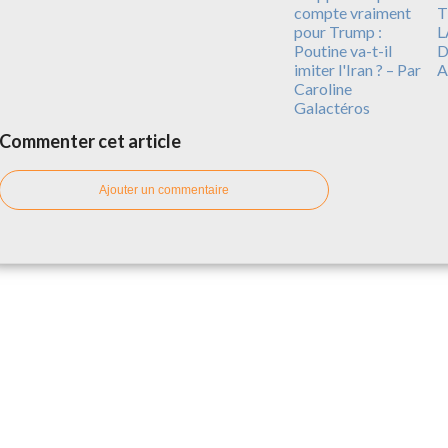
compte vraiment
T
pour Trump :
L
Poutine va-t-il
D
imiter l'Iran ? – Par
A
Caroline
Galactéros
Commenter cet article
Ajouter un commentaire