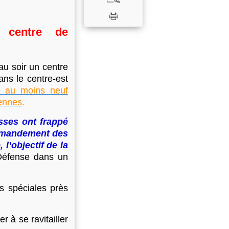
 centre de
au soir un centre
ns le centre-est
it au moins neuf
iennes
.
usses ont frappé
ommandement des
l’objectif de la
 Défense dans un
s spéciales près
à se ravitailler