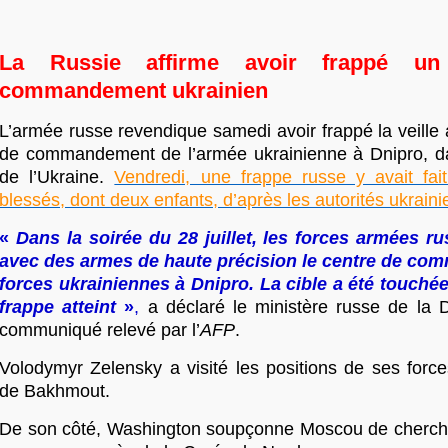
La Russie affirme avoir frappé un
commandement ukrainien
L’armée russe revendique samedi avoir frappé la veille 
de commandement de l’armée ukrainienne à Dnipro, da
de l’Ukraine.
Vendredi, une frappe russe y avait fa
blessés, dont deux enfants, d’après les autorités ukrain
«
Dans la soirée du 28 juillet, les forces armées r
avec des armes de haute précision le centre de c
forces ukrainiennes à Dnipro. La cible a été touchée, 
frappe atteint
»
,
a déclaré le ministère russe de la
communiqué relevé par l’
AFP
.
Volodymyr Zelensky a visité les positions de ses force
de Bakhmout.
De son côté, Washington soupçonne Moscou de chercher 