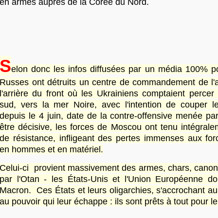
en armes auprès de la Corée du Nord.
S
elon donc les infos diffusées par un média 100% pou
Russes ont détruits un centre de commandement de l'
l'arrière du front où les Ukrainiens comptaient percer
sud, vers la mer Noire, avec l'intention de couper le
depuis le 4 juin, date de la contre-offensive menée par
être décisive, les forces de Moscou ont tenu intégrale
de résistance, infligeant des pertes immenses aux for
en hommes et en matériel.
Celui-ci provient massivement des armes, chars, canons
par l'Otan - les États-Unis et l'Union Européenne d
Macron. Ces États et leurs oligarchies, s'accrochant a
au pouvoir qui leur échappe : ils sont prêts à tout pour le