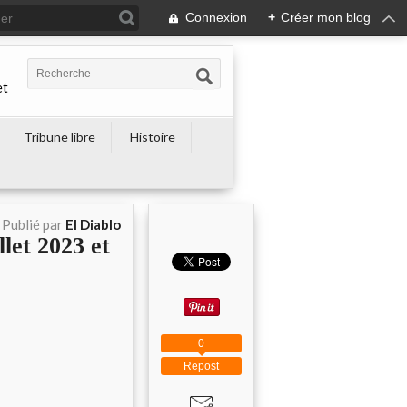
Connexion
+
Créer mon blog
et
Tribune libre
Histoire
Publié par
El Diablo
llet 2023 et
0
Repost