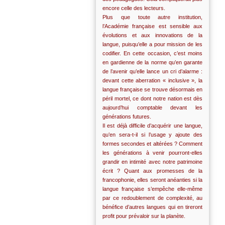
encore celle des lecteurs.
Plus que toute autre institution,
l’Académie française est sensible aux
évolutions et aux innovations de la
langue, puisqu’elle a pour mission de les
codifier. En cette occasion, c’est moins
en gardienne de la norme qu’en garante
de l’avenir qu’elle lance un cri d’alarme :
devant cette aberration « inclusive », la
langue française se trouve désormais en
péril mortel, ce dont notre nation est dès
aujourd’hui comptable devant les
générations futures.
Il est déjà difficile d’acquérir une langue,
qu’en sera-t-il si l’usage y ajoute des
formes secondes et altérées ? Comment
les générations à venir pourront-elles
grandir en intimité avec notre patrimoine
écrit ? Quant aux promesses de la
francophonie, elles seront anéanties si la
langue française s’empêche elle-même
par ce redoublement de complexité, au
bénéfice d’autres langues qui en tireront
profit pour prévaloir sur la planète.