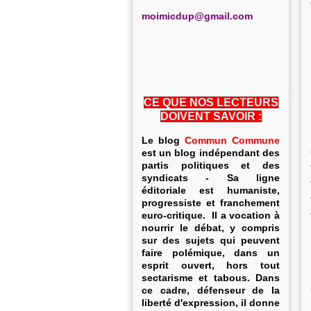
m
oimicdup@gmail.com
CE QUE NOS LECTEURS
DOIVENT SAVOIR :
Le blog
Commun Commune
est un blog indépendant des
partis politiques et des
syndicats - Sa ligne
éditoriale est humaniste,
progressiste et franchement
euro-critique. Il a vocation à
nourrir le débat, y compris
sur des sujets qui peuvent
faire polémique, dans un
esprit ouvert, hors tout
sectarisme et tabous. Dans
ce cadre, défenseur de la
liberté d'expression, il donne