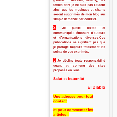
(photos , dessins, vidéos), les
textes dont je ne suis pas l'auteur
ainsi que les musiques et chants
seront supprimés de mon blog sur
simple demande par courriel.
2
Je publie textes et
communiqués émanant d'auteurs
et d'organisations diverses.Ces
publications ne signifient pas que
je partage toujours totalement les
points de vue exprimés.
3
Je décline toute responsabilité
quant au contenu des sites
proposés en liens.
Salut et fraternité
El Diablo
Une adresse pour tout
contact
et pour commenter les
articles :