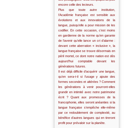
encore celle des lecteurs.
Plus que toute autre institution,
l’Académie française est sensible aux
évolutions et aux innovations de la
langue, puisqu’elle a pour mission de les
codifier. En cette occasion, c’est moins
en gardienne de la norme qu’en garante
de l’avenir qu’elle lance un cri d’alarme :
devant cette aberration « inclusive », la
langue française se trouve désormais en
péril mortel, ce dont notre nation est dès
aujourd’hui comptable devant les
générations futures.
Il est déjà difficile d’acquérir une langue,
qu’en sera-t-il si l’usage y ajoute des
formes secondes et altérées ? Comment
les générations à venir pourront-elles
grandir en intimité avec notre patrimoine
écrit ? Quant aux promesses de la
francophonie, elles seront anéanties si la
langue française s’empêche elle-même
par ce redoublement de complexité, au
bénéfice d’autres langues qui en tireront
profit pour prévaloir sur la planète.