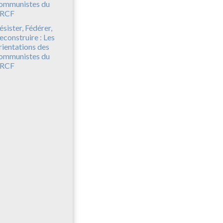
ésister, Fédérer,
econstruire : Les
rientations des
ommunistes du
RCF