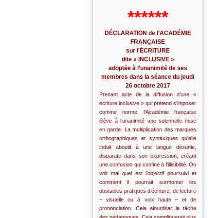
******
DÉCLARATION de l’ACADÉMIE
FRANÇAISE
sur l'ÉCRITURE
dite « INCLUSIVE »
adoptée à l’unanimité de ses
membres dans la séance du jeudi
26 octobre 2017
Prenant acte de la diffusion d’une «
écriture inclusive » qui prétend s’imposer
comme norme, l’Académie française
élève à l’unanimité une solennelle mise
en garde. La multiplication des marques
orthographiques et syntaxiques qu’elle
induit aboutit à une langue désunie,
disparate dans son expression, créant
une confusion qui confine à l’illisibilité. On
voit mal quel est l’objectif poursuivi et
comment il pourrait surmonter les
obstacles pratiques d’écriture, de lecture
– visuelle ou à voix haute – et de
prononciation. Cela alourdirait la tâche
des pédagogues. Cela compliquerait plus