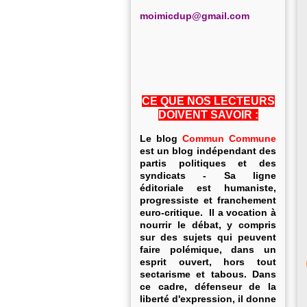
m
oimicdup@gmail.com
CE QUE NOS LECTEURS
DOIVENT SAVOIR :
Le blog
Commun Commune
est un blog indépendant des
partis politiques et des
syndicats - Sa ligne
éditoriale est humaniste,
progressiste et franchement
euro-critique. Il a vocation à
nourrir le débat, y compris
sur des sujets qui peuvent
faire polémique, dans un
esprit ouvert, hors tout
sectarisme et tabous. Dans
ce cadre, défenseur de la
liberté d'expression, il donne