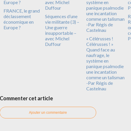
FRANCE, le grand
déclassement
Séquences d’une
R
économique en
vie militante (3) –
R
Europe ?
Une guerre
o
insupportable –
c
avec Michel
« Célérusses !
P
Duffour
Célérusses ! »
Quand face au
naufrage, le
système en
panique psalmodie
une incantation
comme un talisman
-Par Régis de
Castelnau
Commenter cet article
Ajouter un commentaire