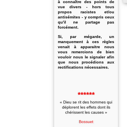
à connaître des points de
vue divers - hors tous
propos racistes et/ou
antisémites - y compris ceux
qu'il ne partage pas
forcément.
Si, par mégarde, un
manquement à ces règles
venait à apparaitre nous
vous remercions de bien
vouloir nous le signaler afin
que nous procédions aux
rectifications nécessaires.
******
« Dieu se rit des hommes qui
déplorent les effets dont ils
chérissent les causes »
Bossuet