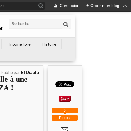
Connexion
+
Créer mon blog
et
Tribune libre
Histoire
Publié par
El Diablo
le à une
ZA !
0
Repost