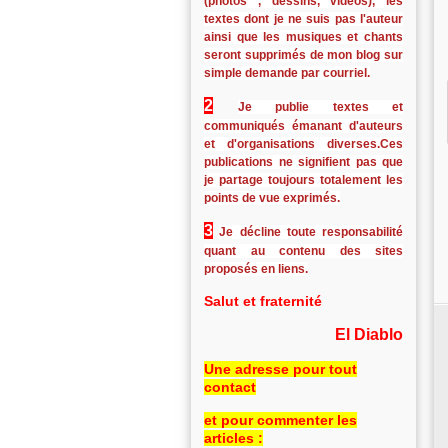
(photos , dessins, vidéos), les
textes dont je ne suis pas l'auteur
ainsi que les musiques et chants
seront supprimés de mon blog sur
simple demande par courriel.
2
Je publie textes et
communiqués émanant d'auteurs
et d'organisations diverses.Ces
publications ne signifient pas que
je partage toujours totalement les
points de vue exprimés.
3
Je décline toute responsabilité
quant au contenu des sites
proposés en liens.
Salut et fraternité
El Diablo
Une adresse pour tout
contact
et pour commenter les
articles :