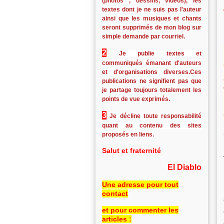
(photos , dessins, vidéos), les
textes dont je ne suis pas l'auteur
ainsi que les musiques et chants
seront supprimés de mon blog sur
simple demande par courriel.
2
Je publie textes et
communiqués émanant d'auteurs
et d'organisations diverses.Ces
publications ne signifient pas que
je partage toujours totalement les
points de vue exprimés.
3
Je décline toute responsabilité
quant au contenu des sites
proposés en liens.
Salut et fraternité
El Diablo
Une adresse pour tout
contact
et pour commenter les
articles :