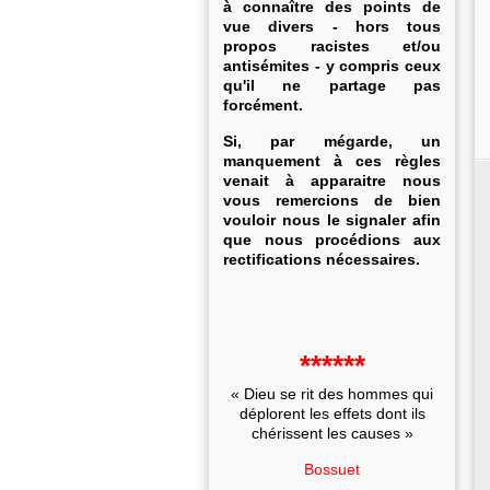
à connaître des points de
vue divers - hors tous
propos racistes et/ou
antisémites - y compris ceux
qu'il ne partage pas
forcément.
Si, par mégarde, un
manquement à ces règles
venait à apparaitre nous
vous remercions de bien
vouloir nous le signaler afin
que nous procédions aux
rectifications nécessaires.
******
« Dieu se rit des hommes qui
déplorent les effets dont ils
chérissent les causes »
Bossuet