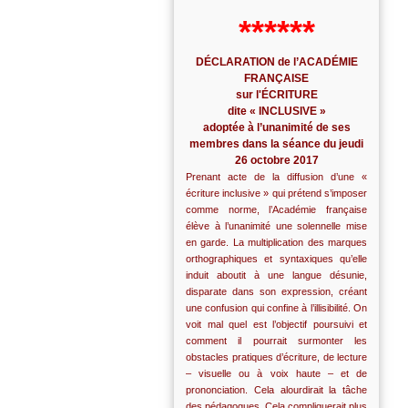
******
DÉCLARATION de l’ACADÉMIE
FRANÇAISE
sur l'ÉCRITURE
dite « INCLUSIVE »
adoptée à l’unanimité de ses
membres dans la séance du jeudi
26 octobre 2017
Prenant acte de la diffusion d’une «
écriture inclusive » qui prétend s’imposer
comme norme, l’Académie française
élève à l’unanimité une solennelle mise
en garde. La multiplication des marques
orthographiques et syntaxiques qu’elle
induit aboutit à une langue désunie,
disparate dans son expression, créant
une confusion qui confine à l’illisibilité. On
voit mal quel est l’objectif poursuivi et
comment il pourrait surmonter les
obstacles pratiques d’écriture, de lecture
– visuelle ou à voix haute – et de
prononciation. Cela alourdirait la tâche
des pédagogues. Cela compliquerait plus