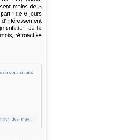
bsent moins de 3
partir de 6 jours
d’intéressement
gmentation de la
mois, rétroactive
" Il faut élargir et coordonner " : des tr
L
e
s
c
o
n
https://www.revolutionpermanente.fr/Il-faut-elargir-et-coordonner-des-travailleurs-des-transports-en-soutien-aux-grevistes-de-Transdev
d
u
c