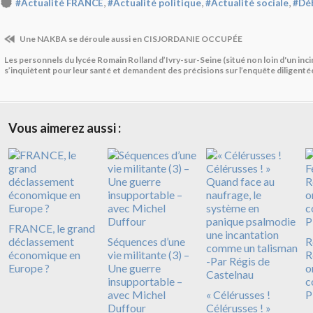
,
,
,
#Actualité FRANCE
#Actualité politique
#Actualité sociale
#Déb
Une NAKBA se déroule aussi en CISJORDANIE OCCUPÉE
Les personnels du lycée Romain Rolland d’Ivry-sur-Seine (situé non loin d'un inc
s’inquiètent pour leur santé et demandent des précisions sur l’enquête diligenté
Vous aimerez aussi :
FRANCE, le grand
déclassement
Séquences d’une
R
économique en
vie militante (3) –
R
Europe ?
Une guerre
o
insupportable –
c
avec Michel
« Célérusses !
P
Duffour
Célérusses ! »