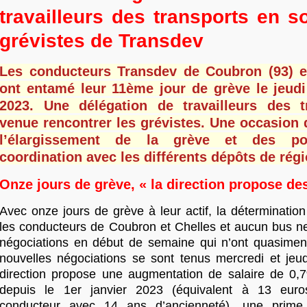
travailleurs des transports en s
grévistes de Transdev
Les conducteurs Transdev de Coubron (93) et
ont entamé leur 11ème jour de grève le jeud
2023. Une délégation de travailleurs des t
venue rencontrer les grévistes. Une occasion 
l’élargissement de la grève et des pos
coordination avec les différents dépôts de rég
Onze jours de grève, « la direction propose de
Avec onze jours de grève à leur actif, la détermination
les conducteurs de Coubron et Chelles et aucun bus ne
négociations en début de semaine qui n’ont quasimen
nouvelles négociations se sont tenus mercredi et jeud
direction propose une augmentation de salaire de 0,7%
depuis le 1er janvier 2023 (équivalent à 13 eur
conducteur avec 14 ans d’ancienneté), une prime