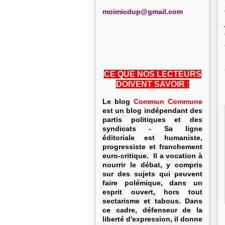
m
oimicdup@gmail.com
CE QUE NOS LECTEURS
DOIVENT SAVOIR :
Le blog
Commun Commune
est un blog indépendant des
partis politiques et des
syndicats - Sa ligne
éditoriale est humaniste,
progressiste et franchement
euro-critique. Il a vocation à
nourrir le débat, y compris
sur des sujets qui peuvent
faire polémique, dans un
esprit ouvert, hors tout
sectarisme et tabous. Dans
ce cadre, défenseur de la
liberté d'expression, il donne