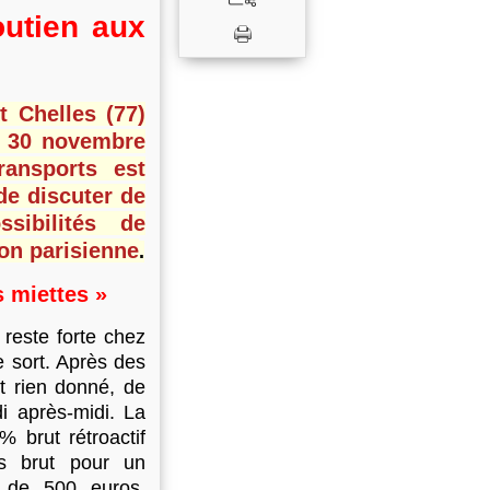
outien aux
 Chelles (77)
i 30 novembre
ransports est
de discuter de
sibilités de
ion parisienne
.
s miettes »
 reste forte chez
 sort. Après des
t rien donné, de
i après-midi. La
 brut rétroactif
os brut pour un
 de 500 euros,