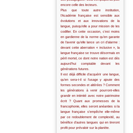
encore celle des lecteurs.
Plus que toute autre institution,
l’Académie française est sensible aux
évolutions et aux innovations de la
langue, puisqu’elle a pour mission de les
codifier. En cette occasion, c’est moins
en gardienne de la norme qu’en garante
de l’avenir qu’elle lance un cri d’alarme :
devant cette aberration « inclusive », la
langue française se trouve désormais en
péril mortel, ce dont notre nation est dès
aujourd’hui comptable devant les
générations futures.
Il est déjà difficile d’acquérir une langue,
qu’en sera-t-il si l’usage y ajoute des
formes secondes et altérées ? Comment
les générations à venir pourront-elles
grandir en intimité avec notre patrimoine
écrit ? Quant aux promesses de la
francophonie, elles seront anéanties si la
langue française s’empêche elle-même
par ce redoublement de complexité, au
bénéfice d’autres langues qui en tireront
profit pour prévaloir sur la planète.