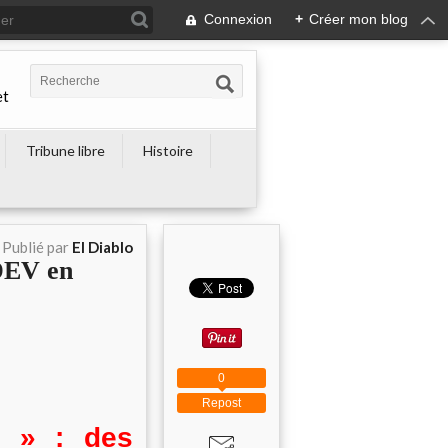
Connexion
+
Créer mon blog
et
Tribune libre
Histoire
Publié par
El Diablo
DEV en
0
Repost
r » : des