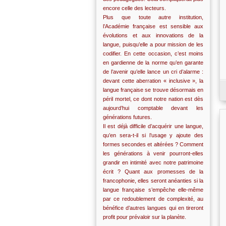
encore celle des lecteurs.
Plus que toute autre institution,
l’Académie française est sensible aux
évolutions et aux innovations de la
langue, puisqu’elle a pour mission de les
codifier. En cette occasion, c’est moins
en gardienne de la norme qu’en garante
de l’avenir qu’elle lance un cri d’alarme :
devant cette aberration « inclusive », la
langue française se trouve désormais en
péril mortel, ce dont notre nation est dès
aujourd’hui comptable devant les
générations futures.
Il est déjà difficile d’acquérir une langue,
qu’en sera-t-il si l’usage y ajoute des
formes secondes et altérées ? Comment
les générations à venir pourront-elles
grandir en intimité avec notre patrimoine
écrit ? Quant aux promesses de la
francophonie, elles seront anéanties si la
langue française s’empêche elle-même
par ce redoublement de complexité, au
bénéfice d’autres langues qui en tireront
profit pour prévaloir sur la planète.