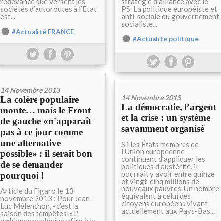
redevance que versent les
stratégie d’alliance avec le
sociétés d’autoroutes à l’Etat
PS. La politique européiste et
est...
anti-sociale du gouvernement
socialiste...
#Actualité FRANCE
#Actualité politique
14 Novembre 2013
14 Novembre 2013
La colère populaire
La démocratie, l’argent
monte… mais le Front
et la crise : un système
de gauche «n'apparaît
savamment organisé
pas à ce jour comme
une alternative
S i les États membres de
l’Union européenne
possible» : il serait bon
continuent d’appliquer les
de se demander
politiques d’austérité, il
pourrait y avoir entre quinze
pourquoi !
et vingt-cinq millions de
nouveaux pauvres. Un nombre
Article du Figaro le 13
équivalent à celui des
novembre 2013 : Pour Jean-
citoyens européens vivant
Luc Mélenchon, «c'est la
actuellement aux Pays-Bas...
saison des tempêtes!» L'
ambiance explosive offre à la