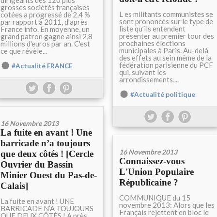
dirigeants des 120 plus
grosses sociétés françaises
L es militants communistes se
cotées a progressé de 2,4 %
sont prononcés sur le type de
par rapport à 2011, d'après
liste qu’ils entendent
France info. En moyenne, un
présenter au premier tour des
grand patron gagne ainsi 2,8
prochaines élections
millions d'euros par an. C'est
municipales à Paris. Au-delà
ce que révèle...
des effets au sein même de la
fédération parisienne du PCF
#Actualité FRANCE
qui, suivant les
arrondissements,...
#Actualité politique
16 Novembre 2013
La fuite en avant ! Une
barricade n’a toujours
16 Novembre 2013
que deux côtés ! [Cercle
Connaissez-vous
Ouvrier du Bassin
L'Union Populaire
Minier Ouest du Pas-de-
Républicaine ?
Calais]
COMMUNIQUE du 15
La fuite en avant ! UNE
novembre 2013: Alors que les
BARRICADE N’A TOUJOURS
Français rejettent en bloc le
QUE DEUX CÔTÉS ! A près