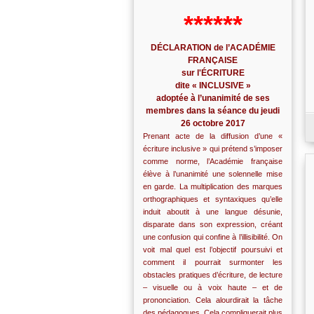
******
DÉCLARATION de l’ACADÉMIE
FRANÇAISE
sur l'ÉCRITURE
dite « INCLUSIVE »
adoptée à l’unanimité de ses
membres dans la séance du jeudi
26 octobre 2017
Prenant acte de la diffusion d’une «
écriture inclusive » qui prétend s’imposer
comme norme, l’Académie française
élève à l’unanimité une solennelle mise
en garde. La multiplication des marques
orthographiques et syntaxiques qu’elle
induit aboutit à une langue désunie,
disparate dans son expression, créant
une confusion qui confine à l’illisibilité. On
voit mal quel est l’objectif poursuivi et
comment il pourrait surmonter les
obstacles pratiques d’écriture, de lecture
– visuelle ou à voix haute – et de
prononciation. Cela alourdirait la tâche
des pédagogues. Cela compliquerait plus