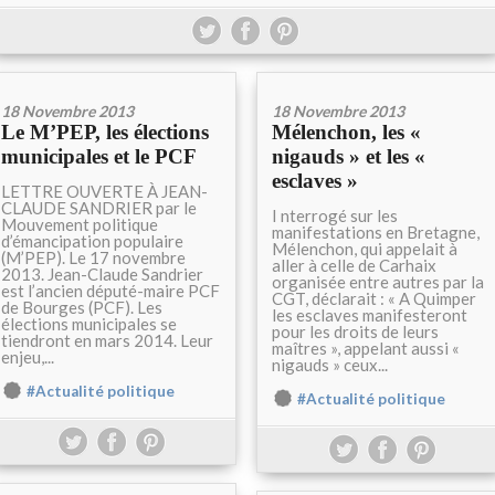
18 Novembre 2013
18 Novembre 2013
Le M’PEP, les élections
Mélenchon, les «
municipales et le PCF
nigauds » et les «
esclaves »
LETTRE OUVERTE À JEAN-
CLAUDE SANDRIER par le
I nterrogé sur les
Mouvement politique
manifestations en Bretagne,
d’émancipation populaire
Mélenchon, qui appelait à
(M’PEP). Le 17 novembre
aller à celle de Carhaix
2013. Jean-Claude Sandrier
organisée entre autres par la
est l’ancien député-maire PCF
CGT, déclarait : « A Quimper
de Bourges (PCF). Les
les esclaves manifesteront
élections municipales se
pour les droits de leurs
tiendront en mars 2014. Leur
maîtres », appelant aussi «
enjeu,...
nigauds » ceux...
#Actualité politique
#Actualité politique