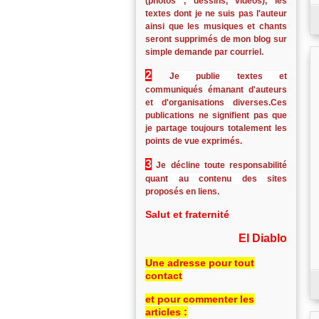
(photos , dessins, vidéos), les
textes dont je ne suis pas l'auteur
ainsi que les musiques et chants
seront supprimés de mon blog sur
simple demande par courriel.
2
Je publie textes et
communiqués émanant d'auteurs
et d'organisations diverses.Ces
publications ne signifient pas que
je partage toujours totalement les
points de vue exprimés.
3
Je décline toute responsabilité
quant au contenu des sites
proposés en liens.
Salut et fraternité
El Diablo
Une adresse pour tout
contact
et pour commenter les
articles :