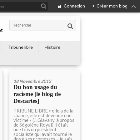
Connexion
+
Créer mon blog
et
Tribune libre
Histoire
18 Novembre 2013
Du bon usage du
racisme [le blog de
Descartes]
TRIBUNE LIBRE « elle a de la
chance, elle est devenue une
victime » (J. Glavany, à propos
de Ségolène Royal) Il était
une fois un président
socialiste qui avait tourné le
dos à ses promesses – je sais,