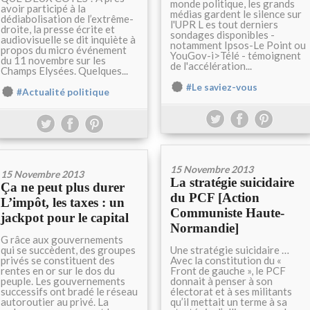
monde politique, les grands
avoir participé à la
médias gardent le silence sur
dédiabolisation de l’extrême-
l'UPR L es tout derniers
droite, la presse écrite et
sondages disponibles -
audiovisuelle se dit inquiète à
notamment Ipsos-Le Point ou
propos du micro événement
YouGov-i>Télé - témoignent
du 11 novembre sur les
de l'accélération...
Champs Elysées. Quelques...
#Le saviez-vous
#Actualité politique
15 Novembre 2013
15 Novembre 2013
La stratégie suicidaire
Ça ne peut plus durer
du PCF [Action
L’impôt, les taxes : un
Communiste Haute-
jackpot pour le capital
Normandie]
G râce aux gouvernements
qui se succèdent, des groupes
Une stratégie suicidaire …
privés se constituent des
Avec la constitution du «
rentes en or sur le dos du
Front de gauche », le PCF
peuple. Les gouvernements
donnait à penser à son
successifs ont bradé le réseau
électorat et à ses militants
autoroutier au privé. La
qu’il mettait un terme à sa