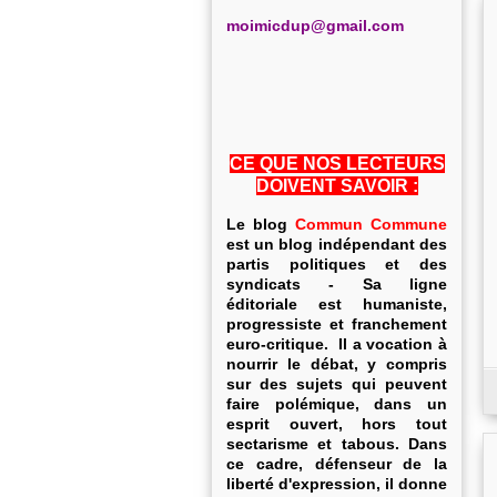
m
oimicdup@gmail.com
CE QUE NOS LECTEURS
DOIVENT SAVOIR :
Le blog
Commun Commune
est un blog indépendant des
partis politiques et des
syndicats - Sa ligne
éditoriale est humaniste,
progressiste et franchement
euro-critique. Il a vocation à
nourrir le débat, y compris
sur des sujets qui peuvent
faire polémique, dans un
esprit ouvert, hors tout
sectarisme et tabous. Dans
ce cadre, défenseur de la
liberté d'expression, il donne