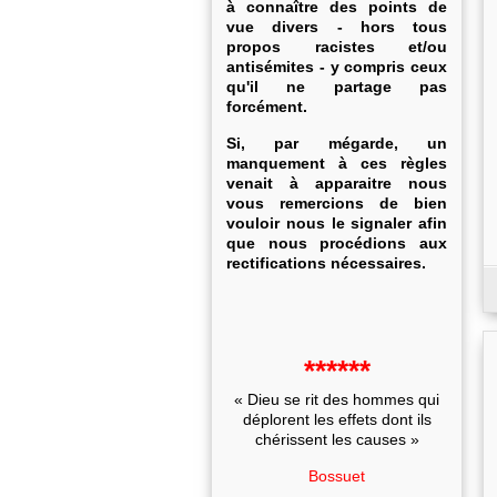
à connaître des points de
vue divers - hors tous
propos racistes et/ou
antisémites - y compris ceux
qu'il ne partage pas
forcément.
Si, par mégarde, un
manquement à ces règles
venait à apparaitre nous
vous remercions de bien
vouloir nous le signaler afin
que nous procédions aux
rectifications nécessaires.
******
« Dieu se rit des hommes qui
déplorent les effets dont ils
chérissent les causes »
Bossuet