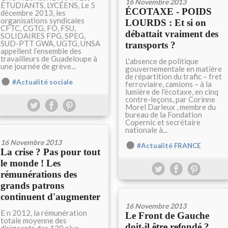
16 Novembre 2013
ÉTUDIANTS, LYCÉENS, Le 5
ÉCOTAXE - POIDS
décembre 2013, les
organisations syndicales
LOURDS : Et si on
CFTC, CGTG, FO, FSU,
débattait vraiment des
SOLIDAIRES FPG, SPEG,
SUD-PTT GWA, UGTG, UNSA
transports ?
appellent l’ensemble des
travailleurs de Guadeloupe à
L'absence de politique
une journée de grève...
gouvernementale en matière
de répartition du trafic – fret
#Actualité sociale
ferroviaire, camions – à la
lumière de l'écotaxe, en cinq
contre-leçons, par Corinne
Morel Darleux , membre du
bureau de la Fondation
Copernic et secrétaire
nationale à...
16 Novembre 2013
#Actualité FRANCE
La crise ? Pas pour tout
le monde ! Les
rémunérations des
grands patrons
continuent d'augmenter
16 Novembre 2013
E n 2012, la rémunération
Le Front de Gauche
totale moyenne des
doit-il être refondé ?