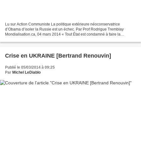
Lu sur Action Communiste La politique extérieure néoconservatrice
d’Obama d’isoler la Russie est un échec. Par Prof Rodrigue Tremblay
Mondialisation.ca, 04 mars 2014 « Tout État est condamné à faire la
politique de sa géographie ». Napoleon Bonaparte...
Crise en UKRAINE [Bertrand Renouvin]
Publié le 05/03/2014 à 09:25
Par
Michel LeDiablo