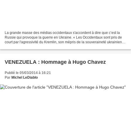
La grande masse des médias occidentaux s'accordent à dire que c’est la
Russie qui provoque la guerre en Ukraine. « Les Occidentaux sont pris de
court par l'agressivité du Kremlin, son mépris de la souveraineté ukrainienne
», écrit Pierre Avril dans Le...
VENEZUELA : Hommage à Hugo Chavez
Publié le 05/03/2014 à 16:21
Par
Michel LeDiablo