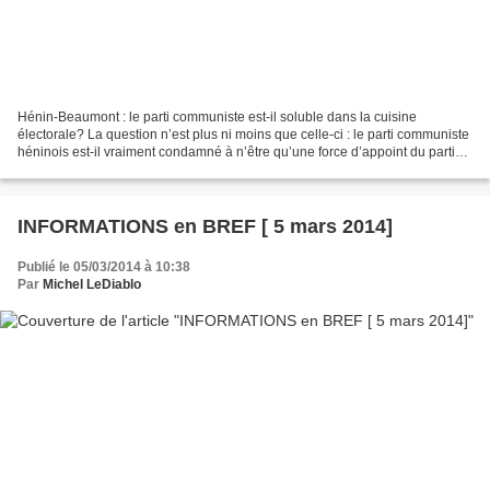
Hénin-Beaumont : le parti communiste est-il soluble dans la cuisine
électorale? La question n’est plus ni moins que celle-ci : le parti communiste
héninois est-il vraiment condamné à n’être qu’une force d’appoint du parti
socialiste ? Et à ne plus avoir...
INFORMATIONS en BREF [ 5 mars 2014]
Publié le 05/03/2014 à 10:38
Par
Michel LeDiablo