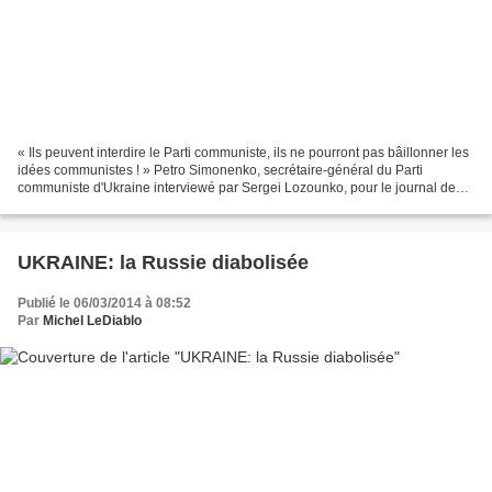
« Ils peuvent interdire le Parti communiste, ils ne pourront pas bâillonner les
idées communistes ! » Petro Simonenko, secrétaire-général du Parti
communiste d'Ukraine interviewé par Sergei Lozounko, pour le journal de
Kiev « 2000 » Traduction VL pour...
UKRAINE: la Russie diabolisée
Publié le 06/03/2014 à 08:52
Par
Michel LeDiablo