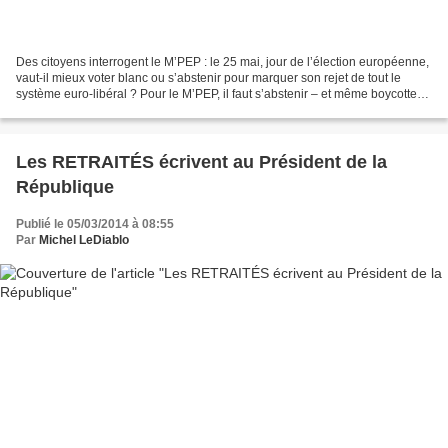
Des citoyens interrogent le M’PEP : le 25 mai, jour de l’élection européenne,
vaut-il mieux voter blanc ou s’abstenir pour marquer son rejet de tout le
système euro-libéral ? Pour le M’PEP, il faut s’abstenir – et même boycotter –
pour deux raisons :...
Les RETRAITÉS écrivent au Président de la
République
Publié le 05/03/2014 à 08:55
Par
Michel LeDiablo