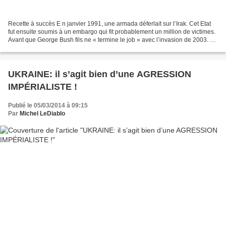
Recette à succès E n janvier 1991, une armada déferlait sur l’Irak. Cet Etat
fut ensuite soumis à un embargo qui fit probablement un million de victimes.
Avant que George Bush fils ne « termine le job » avec l’invasion de 2003. Le
pays, jadis l’un des...
UKRAINE: il s’agit bien d’une AGRESSION
IMPÉRIALISTE !
Publié le 05/03/2014 à 09:15
Par
Michel LeDiablo