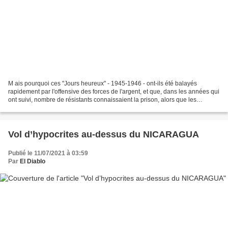
M ais pourquoi ces "Jours heureux" - 1945-1946 - ont-ils été balayés
rapidement par l'offensive des forces de l'argent, et que, dans les années qui
ont suivi, nombre de résistants connaissaient la prison, alors que les
"Kollabos" en sortaient ? Pourquoi...
Vol d’hypocrites au-dessus du NICARAGUA
Publié le 11/07/2021 à 03:59
Par
El Diablo