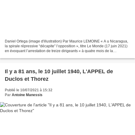
Daniel Ortega (image d'illustration) Par Maurice LEMOINE « A u Nicaragua,
la spirale répressive “décapite” l’opposition », titre Le Monde (17 juin 2021)
en évoquant l’arrestation de treize dirigeants « à quatre mois de la
présidentielle ». Le nom du support...
Il y a 81 ans, le 10 juillet 1940, L'APPEL de
Duclos et Thorez
Publié le 10/07/2021 à 15:32
Par
Antoine Manessis