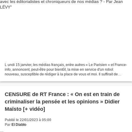
L undi 15 janvier, les médias français, entre autres « Le Parisien » et France-
info, annoncent, peut-être pour bientôt, la mise en service d'un robot
nouveau, susceptible de rédiger à la place de vous et moi. Il suffirait de
fournir à ce ChatGPT des éléments...
CENSURE de RT France : « On est en train de
criminaliser la pensée et les opinions » Didier
Maïsto [+ vidéo]
Publié le 22/01/2023 à 05:00
Par
El Diablo