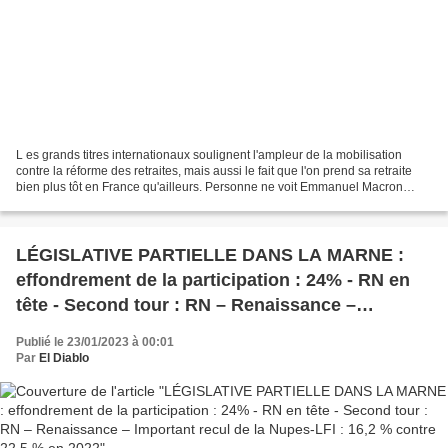
L es grands titres internationaux soulignent l'ampleur de la mobilisation
contre la réforme des retraites, mais aussi le fait que l'on prend sa retraite
bien plus tôt en France qu'ailleurs. Personne ne voit Emmanuel Macron
reculer sur cette réforme, où...
LÉGISLATIVE PARTIELLE DANS LA MARNE :
effondrement de la participation : 24% - RN en
tête - Second tour : RN – Renaissance –
Important recul de la Nupes-LFI : 16,2 % contre
Publié le 23/01/2023 à 00:01
22,5 % en 2022
Par
El Diablo