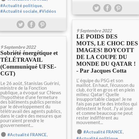
,
#Actualité politique
,
#Actualité sociale
#Vidéos
9 Septembre 2022
LE POIDS DES
MOTS, LE CHOC DES
9 Septembre 2022
IMAGES! BOYCOTT
Sobriété énergétique et
DE LA COUPE DU
TÉLÉTRAVAIL
MONDE DU QATAR !
(Communiqué UFSE-
- Par Jacques Cotta
CGT)
L’ équipe du PSG et son
Le 26 août, Stanislas Guérini,
maillot. En haut, l’écusson du
ministre de la Fonction
club, écrit en gros et en plein
publique, a évoqué sur CNews
milieu: Qatar! Quelle
l’hypothèse d’une fermeture
insupportable claque! Je ne
des bâtiments publics permise
fais pas partie des intellos qui
par le développement du
détestent le foot. J’y ai joué
télétravail des agents publics,
et comme beaucoup ne peut
dans le cadre des mesures que
rester indifférent au
pourraient prendre le
mouvement...
gouvernement...
,
#Actualité FRANCE
,
#Actualité FRANCE
,
#Actualité politique