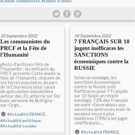
,
#Débat communiste
#Débat d'idées
10 Septembre 2022
10 Septembre 2022
Les communistes du
7 FRANÇAIS SUR 10
PRCF et la Fête de
jugent inefficaces les
l’Humanité
SANCTIONS
économiques contre la
photo d'archives Fête de
RUSSIE
l’Humanité : les militants du
PRCF présents Cette année la
Selon un sondage, les
fête de l’Humanité, chassée de
sanctions économiques
ses terres populaires du parc
contre la Russie sont
de la Courneuve pour cause
inefficaces pour 7 Français
de spéculation immobilière
sur 10 Selon un récent
autour des JO, atterrie sur l’ex
sondage, 72% des Français
base aérienne de Brétigny-
seraient «favorables» aux
sur-Orge...
sanctions antirusses mais ils
seraient encore plus
,
#Actualité FRANCE
nombreux (74%) à les juger
,
#Actualité politique
«inefficaces»....
#Actualité sociale
,
#Actualité FRANCE