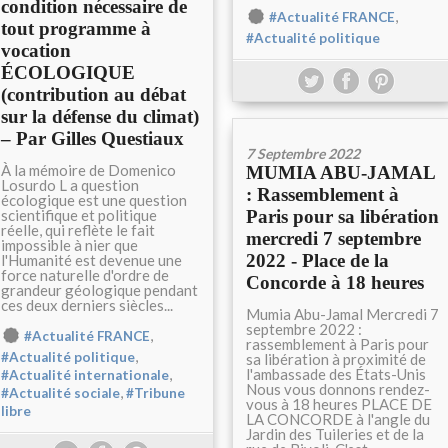
condition nécessaire de
,
#Actualité FRANCE
tout programme à
#Actualité politique
vocation
ÉCOLOGIQUE
(contribution au débat
sur la défense du climat)
– Par Gilles Questiaux
7 Septembre 2022
À la mémoire de Domenico
MUMIA ABU-JAMAL
Losurdo L a question
: Rassemblement à
écologique est une question
scientifique et politique
Paris pour sa libération
réelle, qui reflète le fait
mercredi 7 septembre
impossible à nier que
2022 - Place de la
l'Humanité est devenue une
force naturelle d'ordre de
Concorde à 18 heures
grandeur géologique pendant
ces deux derniers siècles...
Mumia Abu-Jamal Mercredi 7
septembre 2022 :
,
#Actualité FRANCE
rassemblement à Paris pour
,
#Actualité politique
sa libération à proximité de
l'ambassade des États-Unis
,
#Actualité internationale
Nous vous donnons rendez-
,
#Actualité sociale
#Tribune
vous à 18 heures PLACE DE
libre
LA CONCORDE à l'angle du
Jardin des Tuileries et de la