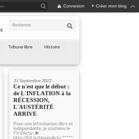
Connexion
+
Créer mon blog
et
Tribune libre
Histoire
11 Septembre 2022
Ce n'est que le début :
de L'INFLATION à la
RÉCESSION,
L'AUSTÉRITÉ
ARRIVE
Pour une information libre et
indépendante, je soutiens le
Fil d'Actu : ▶️
http://bit.ly/tipeeeActu *****