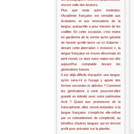
encore celle des lecteurs.
Plus que toute autre institution,
l’Académie française est sensible aux
évolutions et aux innovations de la
langue, puisqu’elle a pour mission de les
codifier. En cette occasion, c’est moins
en gardienne de la norme qu’en garante
de l’avenir qu’elle lance un cri d’alarme :
devant cette aberration « inclusive », la
langue française se trouve désormais en
péril mortel, ce dont notre nation est dès
aujourd’hui comptable devant les
générations futures.
Il est déjà difficile d’acquérir une langue,
qu’en sera-t-il si l’usage y ajoute des
formes secondes et altérées ? Comment
les générations à venir pourront-elles
grandir en intimité avec notre patrimoine
écrit ? Quant aux promesses de la
francophonie, elles seront anéanties si la
langue française s’empêche elle-même
par ce redoublement de complexité, au
bénéfice d’autres langues qui en tireront
profit pour prévaloir sur la planète.