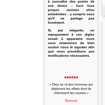
à connaître des points de
vue divers - hors tous
propos racistes et/ou
antisémites - y compris ceux
qu'il ne partage pas
forcément.
Si, par mégarde, un
manquement à ces règles
venait à apparaitre nous
vous remercions de bien
vouloir nous le signaler afin
que nous procédions aux
rectifications nécessaires.
******
« Dieu se rit des hommes qui
déplorent les effets dont ils
chérissent les causes »
Bossuet