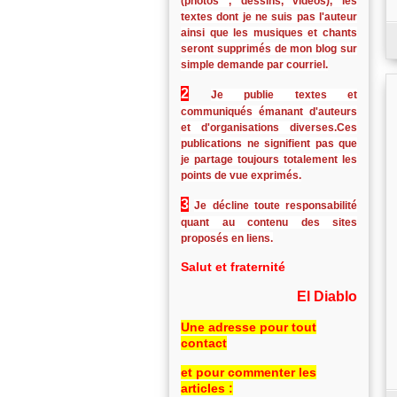
(photos , dessins, vidéos), les
textes dont je ne suis pas l'auteur
ainsi que les musiques et chants
seront supprimés de mon blog sur
simple demande par courriel.
2
Je publie textes et
communiqués émanant d'auteurs
et d'organisations diverses.Ces
publications ne signifient pas que
je partage toujours totalement les
points de vue exprimés.
3
Je décline toute responsabilité
quant au contenu des sites
proposés en liens.
Salut et fraternité
El Diablo
Une adresse pour tout
contact
et pour commenter les
articles :