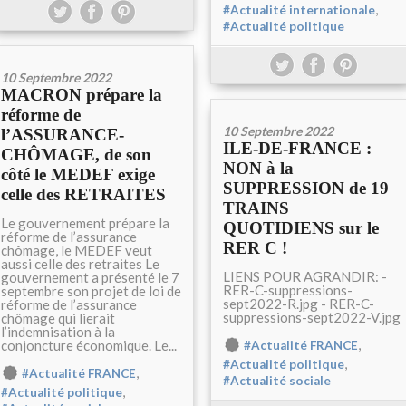
,
#Actualité internationale
#Actualité politique
10 Septembre 2022
MACRON prépare la
réforme de
10 Septembre 2022
l’ASSURANCE-
ILE-DE-FRANCE :
CHÔMAGE, de son
NON à la
côté le MEDEF exige
SUPPRESSION de 19
celle des RETRAITES
TRAINS
Le gouvernement prépare la
QUOTIDIENS sur le
réforme de l’assurance
RER C !
chômage, le MEDEF veut
aussi celle des retraites Le
LIENS POUR AGRANDIR: -
gouvernement a présenté le 7
RER-C-suppressions-
septembre son projet de loi de
sept2022-R.jpg - RER-C-
réforme de l’assurance
suppressions-sept2022-V.jpg
chômage qui lierait
l’indemnisation à la
,
conjoncture économique. Le...
#Actualité FRANCE
,
#Actualité politique
,
#Actualité FRANCE
#Actualité sociale
,
#Actualité politique