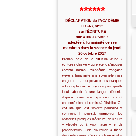
******
DÉCLARATION de l’ACADÉMIE
FRANÇAISE
sur l'ÉCRITURE
dite « INCLUSIVE »
adoptée à l’unanimité de ses
membres dans la séance du jeudi
26 octobre 2017
Prenant acte de la diffusion d’une «
écriture inclusive » qui prétend s’imposer
comme norme, l’Académie française
élève à l’unanimité une solennelle mise
en garde. La multiplication des marques
orthographiques et syntaxiques qu’elle
induit aboutit à une langue désunie,
disparate dans son expression, créant
une confusion qui confine à l’illisibilité. On
voit mal quel est l’objectif poursuivi et
comment il pourrait surmonter les
obstacles pratiques d’écriture, de lecture
– visuelle ou à voix haute – et de
prononciation. Cela alourdirait la tâche
des pédagogues. Cela compliquerait plus