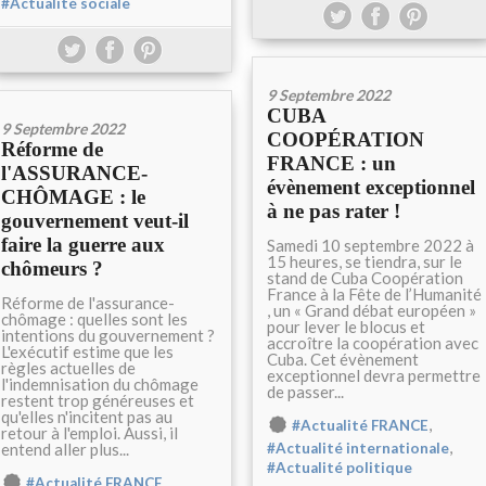
#Actualité sociale
9 Septembre 2022
CUBA
9 Septembre 2022
COOPÉRATION
Réforme de
FRANCE : un
l'ASSURANCE-
évènement exceptionnel
CHÔMAGE : le
à ne pas rater !
gouvernement veut-il
faire la guerre aux
Samedi 10 septembre 2022 à
15 heures, se tiendra, sur le
chômeurs ?
stand de Cuba Coopération
France à la Fête de l’Humanité
Réforme de l'assurance-
, un « Grand débat européen »
chômage : quelles sont les
pour lever le blocus et
intentions du gouvernement ?
accroître la coopération avec
L'exécutif estime que les
Cuba. Cet évènement
règles actuelles de
exceptionnel devra permettre
l'indemnisation du chômage
de passer...
restent trop généreuses et
qu'elles n'incitent pas au
,
#Actualité FRANCE
retour à l'emploi. Aussi, il
,
entend aller plus...
#Actualité internationale
#Actualité politique
,
#Actualité FRANCE