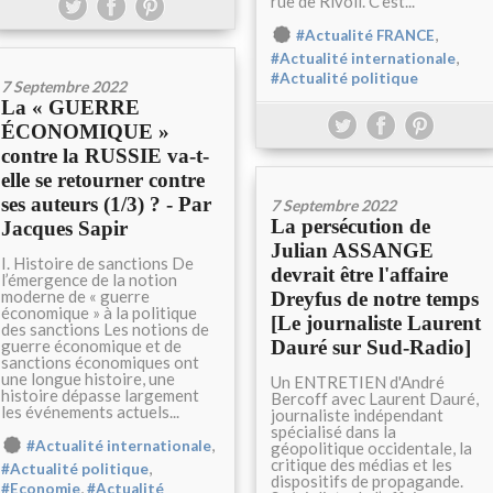
rue de Rivoli. C'est...
,
#Actualité FRANCE
,
#Actualité internationale
#Actualité politique
7 Septembre 2022
La « GUERRE
ÉCONOMIQUE »
contre la RUSSIE va-t-
elle se retourner contre
ses auteurs (1/3) ? - Par
7 Septembre 2022
La persécution de
Jacques Sapir
Julian ASSANGE
I. Histoire de sanctions De
devrait être l'affaire
l’émergence de la notion
moderne de « guerre
Dreyfus de notre temps
économique » à la politique
[Le journaliste Laurent
des sanctions Les notions de
guerre économique et de
Dauré sur Sud-Radio]
sanctions économiques ont
une longue histoire, une
Un ENTRETIEN d'André
histoire dépasse largement
Bercoff avec Laurent Dauré,
les événements actuels...
journaliste indépendant
spécialisé dans la
,
#Actualité internationale
géopolitique occidentale, la
critique des médias et les
,
#Actualité politique
dispositifs de propagande.
,
#Economie
#Actualité