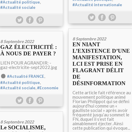
,
#Actualité politique
#Actualité internationale
#Actualité sociale
8 Septembre 2022
8 Septembre 2022
EN NIANT
GAZ ÉLECTRICITÉ :
L’EXISTENCE D’UNE
À NOUS DE PAYER ?
MANIFESTATION,
LIEN POUR AGRANDIR: -
LCI EST PRISE EN
gaz-electricite-sept2022.jpg
FLAGRANT DÉLIT
,
DE
#Actualité FRANCE
,
DÉSINFORMATION
#Actualité politique
,
#Actualité sociale
#Economie
Cette article fait référence au
mouvement politique animé
Florian Philippot qui se défini
aujourd’hui comme un «
gaulliste social » après avoir
fréquenté jusqu’au sommet le
FN, duquel il s’est fait
8 Septembre 2022
aimablement éjecter. Ainsi
Le SOCIALISME,
cette publication qui évoque...