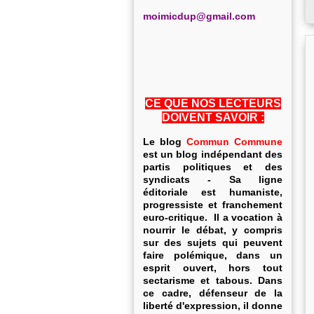
m
oimicdup@gmail.com
CE QUE NOS LECTEURS
DOIVENT SAVOIR :
Le blog
Commun Commune
est un blog indépendant des
partis politiques et des
syndicats - Sa ligne
éditoriale est humaniste,
progressiste et franchement
euro-critique. Il a vocation à
nourrir le débat, y compris
sur des sujets qui peuvent
faire polémique, dans un
esprit ouvert, hors tout
sectarisme et tabous. Dans
ce cadre, défenseur de la
liberté d'expression, il donne