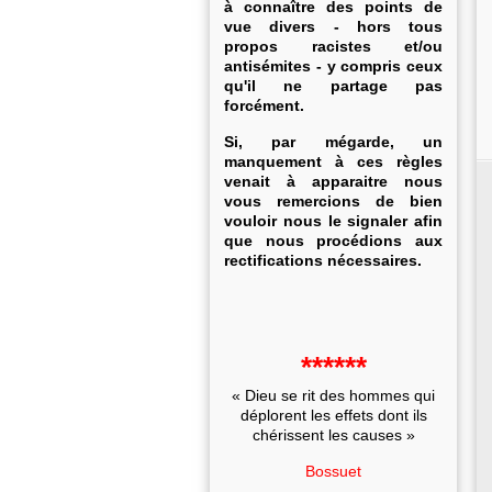
à connaître des points de
vue divers - hors tous
propos racistes et/ou
antisémites - y compris ceux
qu'il ne partage pas
forcément.
Si, par mégarde, un
manquement à ces règles
venait à apparaitre nous
vous remercions de bien
vouloir nous le signaler afin
que nous procédions aux
rectifications nécessaires.
******
« Dieu se rit des hommes qui
déplorent les effets dont ils
chérissent les causes »
Bossuet