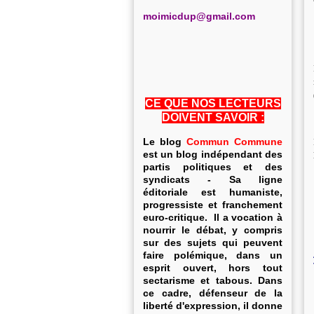
m
oimicdup@gmail.com
CE QUE NOS LECTEURS
DOIVENT SAVOIR :
Le blog
Commun Commune
est un blog indépendant des
partis politiques et des
syndicats - Sa ligne
éditoriale est humaniste,
progressiste et franchement
euro-critique. Il a vocation à
nourrir le débat, y compris
sur des sujets qui peuvent
faire polémique, dans un
esprit ouvert, hors tout
sectarisme et tabous. Dans
ce cadre, défenseur de la
liberté d'expression, il donne