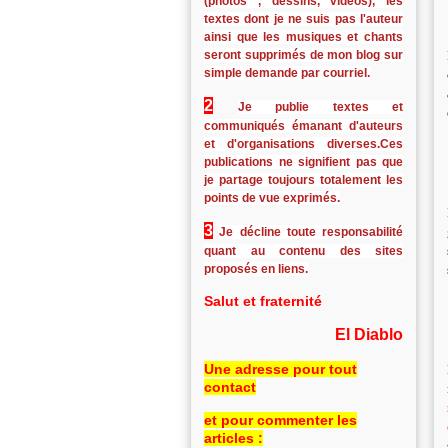
(photos , dessins, vidéos), les
textes dont je ne suis pas l'auteur
ainsi que les musiques et chants
seront supprimés de mon blog sur
simple demande par courriel.
2
Je publie textes et
communiqués émanant d'auteurs
et d'organisations diverses.Ces
publications ne signifient pas que
je partage toujours totalement les
points de vue exprimés.
3
Je décline toute responsabilité
quant au contenu des sites
proposés en liens.
Salut et fraternité
El Diablo
Une adresse pour tout
contact
et pour commenter les
articles :