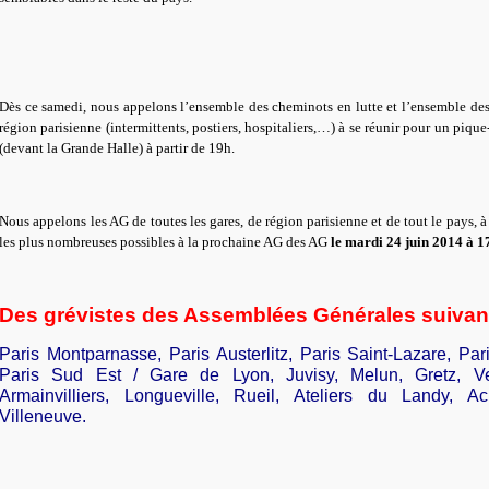
Dès ce samedi, nous appelons l’ensemble des cheminots en lutte et l’ensemble des 
région parisienne (intermittents, postiers, hospitaliers,…) à se réunir pour un pique-
(devant la Grande Halle) à partir de 19h.
Nous appelons les AG de toutes les gares, de région parisienne et de tout le pays, 
les plus nombreuses possibles à la prochaine AG des AG
le mardi 24 juin 2014 à 1
Des grévistes des Assemblées Générales suiva
Paris Montparnasse, Paris Austerlitz, Paris Saint-Lazare, Par
Paris Sud Est / Gare de Lyon, Juvisy, Melun, Gretz, Ver
Armainvilliers, Longueville, Rueil, Ateliers du Landy, A
Villeneuve.