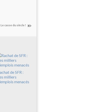
Le casse du siècle !
achat de SFR :
es milliers
’emplois menacés