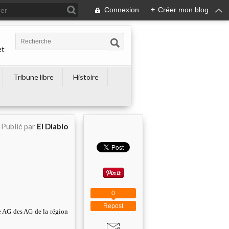
Connexion
+
Créer mon blog
et
Tribune libre
Histoire
Publié par
El Diablo
0
Repost
e AG des AG de la région