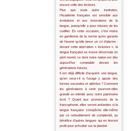
encore celle des lecteurs.
Plus que toute autre institution,
l’Académie française est sensible aux
évolutions et aux innovations de la
langue, puisqu’elle a pour mission de les
codifier. En cette occasion, c’est moins
en gardienne de la norme qu’en garante
de l’avenir qu’elle lance un cri d’alarme :
devant cette aberration « inclusive », la
langue française se trouve désormais en
péril mortel, ce dont notre nation est dès
aujourd’hui comptable devant les
générations futures.
Il est déjà difficile d’acquérir une langue,
qu’en sera-t-il si l’usage y ajoute des
formes secondes et altérées ? Comment
les générations à venir pourront-elles
grandir en intimité avec notre patrimoine
écrit ? Quant aux promesses de la
francophonie, elles seront anéanties si la
langue française s’empêche elle-même
par ce redoublement de complexité, au
bénéfice d’autres langues qui en tireront
profit pour prévaloir sur la planète.