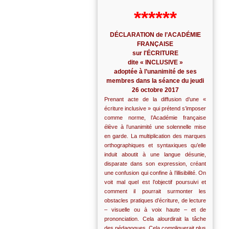
******
DÉCLARATION de l’ACADÉMIE
FRANÇAISE
sur l'ÉCRITURE
dite « INCLUSIVE »
adoptée à l’unanimité de ses
membres dans la séance du jeudi
26 octobre 2017
Prenant acte de la diffusion d’une «
écriture inclusive » qui prétend s’imposer
comme norme, l’Académie française
élève à l’unanimité une solennelle mise
en garde. La multiplication des marques
orthographiques et syntaxiques qu’elle
induit aboutit à une langue désunie,
disparate dans son expression, créant
une confusion qui confine à l’illisibilité. On
voit mal quel est l’objectif poursuivi et
comment il pourrait surmonter les
obstacles pratiques d’écriture, de lecture
– visuelle ou à voix haute – et de
prononciation. Cela alourdirait la tâche
des pédagogues. Cela compliquerait plus