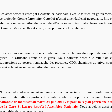
Les amendements votés par l’Assemblée nationale, avec le soutien du gouverneme
ce projet de réforme ferroviaire. Cette loi n’est ni amendable, ni négociable. Elle 
abroge la réglementation du travail de 98% du secteur ferroviaire. Nous continuons
et simple. Même si elle est votée, nous pouvons la faire abroger.
Les cheminots ont toutes les raisons de continuer sur la base du rapport de forces d
grève ! Utilisons l’arme de la grève. Nous pouvons obtenir le retrait de cet
suppressions de postes, l’embauche des précaires, CDD, cheminots du privé, sous
statut et la même réglementation du travail améliorée.
Notre appel s’adresse en même temps aux autres secteurs qui sont confrontés
nous : intermittents, postiers, hospitaliers, salariés du public et du privé. Nou
nationale de mobilisation mardi 24 juin 2014 , et pour la région parisienne à 
de la Gare St Lazare jusqu’à l’Assemblée Nationale.
Nous appelons aussi à 
semblables dans le reste du pays.