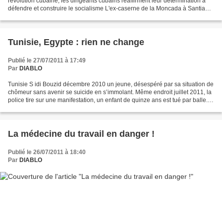
révolution cubaine, les dirigeants cubains réaffirment leur détermination à
défendre et construire le socialisme L'ex-caserne de la Moncada à Santiago-
de-Cuba (photo: D iablo)...
Tunisie, Egypte : rien ne change
Publié le 27/07/2011 à 17:49
Par
DIABLO
Tunisie S idi Bouzid décembre 2010 un jeune, désespéré par sa situation de
chômeur sans avenir se suicide en s’immolant. Même endroit juillet 2011, la
police tire sur une manifestation, un enfant de quinze ans est tué par balle.
Ben Ali n’est plus là...
La médecine du travail en danger !
Publié le 26/07/2011 à 18:40
Par
DIABLO