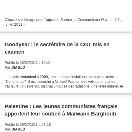
Cliquez sur l'image pour l'agrandir Source : « Communisme-Ouvrier n°11,
juillet 2011 »
Goodyear : le secrétaire de la CGT mis en
examen
Publié le 26/07/2011 à 10:41
Par
DIABLO
L es faits remontent à 2009, lors des manifestations communes avec les
"Continental" ; il est reproché à Mickaël Wamen des vols de pneus de
tracteurs, (plus de 300 kg chacun!), des dégradations, une lettre injurieuse et
l’incitation à des crimes ou délits....
Palestine : Les jeunes communistes français
apportent leur soutien à Marwann Barghouti
Publié le 26/07/2011 à 08:18
Par
DIABLO