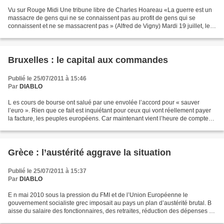
Vu sur Rouge Midi Une tribune libre de Charles Hoareau «La guerre est un
massacre de gens qui ne se connaissent pas au profit de gens qui se
connaissent et ne se massacrent pas » (Alfred de Vigny) Mardi 19 juillet, le
journal d’Antenne 2 (comme sans doute...
Bruxelles : le capital aux commandes
Publié le 25/07/2011 à 15:46
Par
DIABLO
L es cours de bourse ont salué par une envolée l’accord pour « sauver
l’euro ». Rien que ce fait est inquiétant pour ceux qui vont réellement payer
la facture, les peuples européens. Car maintenant vient l’heure de comptes
et des précisions du règlement...
Grèce : l’austérité aggrave la situation
Publié le 25/07/2011 à 15:37
Par
DIABLO
E n mai 2010 sous la pression du FMI et de l’Union Européenne le
gouvernement socialiste grec imposait au pays un plan d’austérité brutal. B
aisse du salaire des fonctionnaires, des retraites, réduction des dépenses de
l’Etat, augmentation de la TVA,...