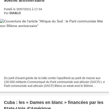
90ème anniversaire
Publié le 30/07/2011 à 17:34
Par
DIABLO
Du parti d'avant-garde de la lutte contre l'apartheid au parti de masse aux
130 000 militants Communiqué du Parti communiste sud-africain (SACP) L e
Parti communiste sud-africain (SACP) fêtera ce week-end le 90ème
anniversaire de sa fondation, le 31 juillet...
Cuba : les « Dames en blanc » financées par les
Etats-Unis d’Amérique.