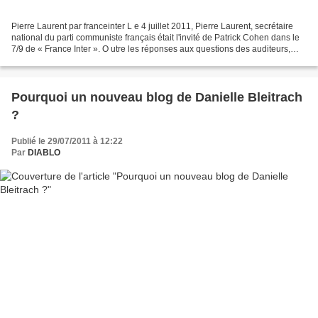
Pierre Laurent par franceinter L e 4 juillet 2011, Pierre Laurent, secrétaire
national du parti communiste français était l'invité de Patrick Cohen dans le
7/9 de « France Inter ». O utre les réponses aux questions des auditeurs,
écoutez bien, après la...
Pourquoi un nouveau blog de Danielle Bleitrach
?
Publié le 29/07/2011 à 12:22
Par
DIABLO