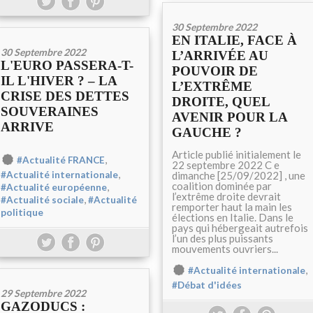
30 Septembre 2022
EN ITALIE, FACE À
30 Septembre 2022
L’ARRIVÉE AU
L'EURO PASSERA-T-
POUVOIR DE
IL L'HIVER ? – LA
L’EXTRÊME
CRISE DES DETTES
DROITE, QUEL
SOUVERAINES
AVENIR POUR LA
ARRIVE
GAUCHE ?
Article publié initialement le
,
#Actualité FRANCE
22 septembre 2022 C e
,
dimanche [25/09/2022] , une
#Actualité internationale
coalition dominée par
,
#Actualité européenne
l’extrême droite devrait
,
#Actualité sociale
#Actualité
remporter haut la main les
politique
élections en Italie. Dans le
pays qui hébergeait autrefois
l’un des plus puissants
mouvements ouvriers...
,
#Actualité internationale
#Débat d'idées
29 Septembre 2022
GAZODUCS :