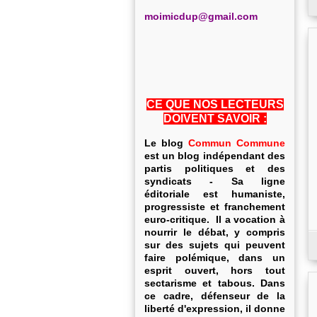
m
oimicdup@gmail.com
CE QUE NOS LECTEURS
DOIVENT SAVOIR :
Le blog
Commun Commune
est un blog indépendant des
partis politiques et des
syndicats - Sa ligne
éditoriale est humaniste,
progressiste et franchement
euro-critique. Il a vocation à
nourrir le débat, y compris
sur des sujets qui peuvent
faire polémique, dans un
esprit ouvert, hors tout
sectarisme et tabous. Dans
ce cadre, défenseur de la
liberté d'expression, il donne