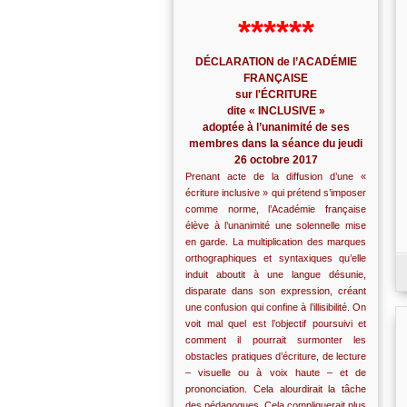
******
DÉCLARATION de l’ACADÉMIE
FRANÇAISE
sur l'ÉCRITURE
dite « INCLUSIVE »
adoptée à l’unanimité de ses
membres dans la séance du jeudi
26 octobre 2017
Prenant acte de la diffusion d’une «
écriture inclusive » qui prétend s’imposer
comme norme, l’Académie française
élève à l’unanimité une solennelle mise
en garde. La multiplication des marques
orthographiques et syntaxiques qu’elle
induit aboutit à une langue désunie,
disparate dans son expression, créant
une confusion qui confine à l’illisibilité. On
voit mal quel est l’objectif poursuivi et
comment il pourrait surmonter les
obstacles pratiques d’écriture, de lecture
– visuelle ou à voix haute – et de
prononciation. Cela alourdirait la tâche
des pédagogues. Cela compliquerait plus