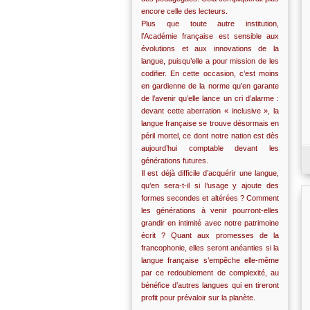
encore celle des lecteurs.
Plus que toute autre institution,
l’Académie française est sensible aux
évolutions et aux innovations de la
langue, puisqu’elle a pour mission de les
codifier. En cette occasion, c’est moins
en gardienne de la norme qu’en garante
de l’avenir qu’elle lance un cri d’alarme :
devant cette aberration « inclusive », la
langue française se trouve désormais en
péril mortel, ce dont notre nation est dès
aujourd’hui comptable devant les
générations futures.
Il est déjà difficile d’acquérir une langue,
qu’en sera-t-il si l’usage y ajoute des
formes secondes et altérées ? Comment
les générations à venir pourront-elles
grandir en intimité avec notre patrimoine
écrit ? Quant aux promesses de la
francophonie, elles seront anéanties si la
langue française s’empêche elle-même
par ce redoublement de complexité, au
bénéfice d’autres langues qui en tireront
profit pour prévaloir sur la planète.