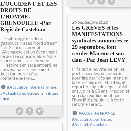
L’OCCIDENT ET LES
DROITS DE
L’HOMME-
29 Septembre 2022
GRENOUILLE -Par
Les GRÈVES et les
Régis de Castelnau
MANIFESTATIONS
L e sabotage des deux
syndicales annoncées ce
gazoducs russes Nord Stream
29 septembre, font
1 et 2 qui desservent
l’Allemagne est un événement
reculer Macron et son
de portée considérable. Nous
clan - Par Jean LÉVY
saurons plus tard lorsque
l’Histoire s’en sera emparé, ce
I l fallait aller vite, selon les
qui s’est passé réellement.
porte-paroles, du pouvoir,
Aussi aujourd’hui se
pour imposer dès maintenant
contentera-t-on...
la réformes des retraites, et
reporter l'âge de départ à 64
,
#Actualité internationale
ans, voire à 65 ans. Macron et
,
#Actualité politique
#Tribune
son clan expliquaient que
libre
l'hostilité populaire à cette
réforme serait...
,
#Actualité FRANCE
,
#Actualité politique
#Actualité sociale