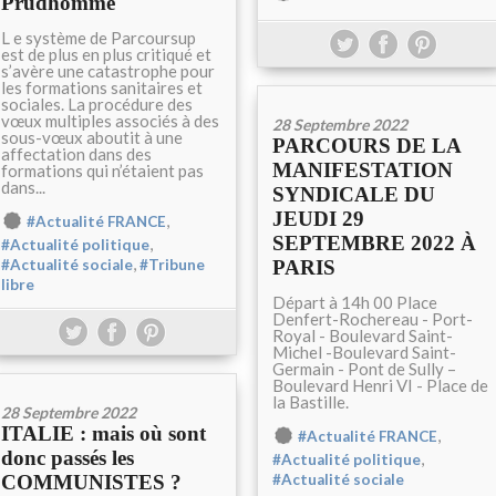
Prudhomme
L e système de Parcoursup
est de plus en plus critiqué et
s’avère une catastrophe pour
les formations sanitaires et
sociales. La procédure des
vœux multiples associés à des
28 Septembre 2022
sous-vœux aboutit à une
PARCOURS DE LA
affectation dans des
MANIFESTATION
formations qui n’étaient pas
dans...
SYNDICALE DU
JEUDI 29
,
#Actualité FRANCE
SEPTEMBRE 2022 À
,
#Actualité politique
,
PARIS
#Actualité sociale
#Tribune
libre
Départ à 14h 00 Place
Denfert-Rochereau - Port-
Royal - Boulevard Saint-
Michel -Boulevard Saint-
Germain - Pont de Sully –
Boulevard Henri VI - Place de
la Bastille.
28 Septembre 2022
ITALIE : mais où sont
,
#Actualité FRANCE
donc passés les
,
#Actualité politique
COMMUNISTES ?
#Actualité sociale