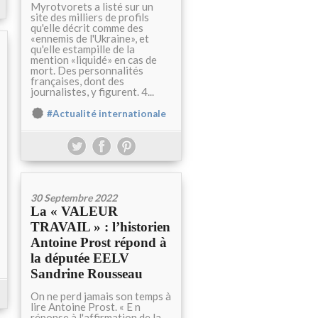
Myrotvorets a listé sur un
site des milliers de profils
qu'elle décrit comme des
«ennemis de l'Ukraine», et
qu'elle estampille de la
mention «liquidé» en cas de
mort. Des personnalités
françaises, dont des
journalistes, y figurent. 4...
#Actualité internationale
30 Septembre 2022
La « VALEUR
TRAVAIL » : l’historien
Antoine Prost répond à
la députée EELV
Sandrine Rousseau
On ne perd jamais son temps à
lire Antoine Prost. « E n
réponse à l'affirmation de la