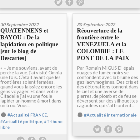
30 Septembre 2022
30 Septembre 2022
QUATENNENS et
Réouverture de la
BAYOU : De la
frontière entre le
lapidation en politique
VENEZUELA et la
[sur le blog de
COLOMBIE : LE
Descartes]
PONT DE LA PAIX
« – Je me souviens, avant de
Par Romain MIGUS D’ épais
perdre la vue, j’ai visité Omnia
nuages de fumée noirs se
une fois. C’était avant que les
confondent avec la brume des
frontières soient fermées,
gaz lacrymogènes. Des cris et
quand vous laissiez encore les
des détonations tonnent dans
gens voyager. Et dans votre
le ciel et une averse de
Citadelle j’ai vu une foule
pierres, de plomb et de feu se
lapider un homme à mort dans
déversent sur des silhouettes
un trou. Vous...
cagoulées qui s’affrontent...
,
#Actualité FRANCE
#Actualité internationale
,
#Actualité politique
#Tribune
libre