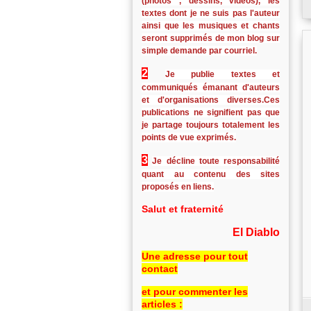
(photos , dessins, vidéos), les
textes dont je ne suis pas l'auteur
ainsi que les musiques et chants
seront supprimés de mon blog sur
simple demande par courriel.
2
Je publie textes et
communiqués émanant d'auteurs
et d'organisations diverses.Ces
publications ne signifient pas que
je partage toujours totalement les
points de vue exprimés.
3
Je décline toute responsabilité
quant au contenu des sites
proposés en liens.
Salut et fraternité
El Diablo
Une adresse pour tout
contact
et pour commenter les
articles :