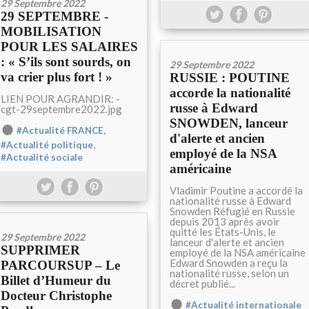
29 Septembre 2022
29 SEPTEMBRE -
MOBILISATION
POUR LES SALAIRES
: « S’ils sont sourds, on
29 Septembre 2022
va crier plus fort ! »
RUSSIE : POUTINE
accorde la nationalité
LIEN POUR AGRANDIR: -
russe à Edward
cgt-29septembre2022.jpg
SNOWDEN, lanceur
,
#Actualité FRANCE
d'alerte et ancien
,
#Actualité politique
employé de la NSA
#Actualité sociale
américaine
Vladimir Poutine a accordé la
nationalité russe à Edward
Snowden Réfugié en Russie
depuis 2013 après avoir
quitté les États-Unis, le
29 Septembre 2022
lanceur d'alerte et ancien
SUPPRIMER
employé de la NSA américaine
Edward Snowden a reçu la
PARCOURSUP – Le
nationalité russe, selon un
Billet d’Humeur du
décret publié...
Docteur Christophe
#Actualité internationale