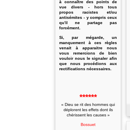
à connaître des points de
vue divers - hors tous
propos racistes et/ou
antisémites - y compris ceux
qu'il ne partage pas
forcément.
Si, par mégarde, un
manquement à ces règles
venait à apparaitre nous
vous remercions de bien
vouloir nous le signaler afin
que nous procédions aux
rectifications nécessaires.
******
« Dieu se rit des hommes qui
déplorent les effets dont ils
chérissent les causes »
Bossuet