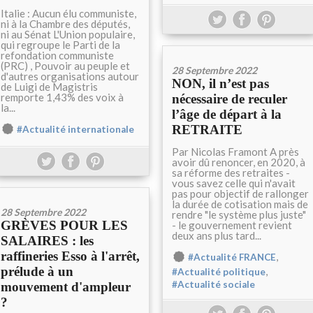
Italie : Aucun élu communiste,
ni à la Chambre des députés,
ni au Sénat L'Union populaire,
qui regroupe le Parti de la
refondation communiste
(PRC) , Pouvoir au peuple et
28 Septembre 2022
d'autres organisations autour
NON, il n’est pas
de Luigi de Magistris
remporte 1,43% des voix à
nécessaire de reculer
la...
l’âge de départ à la
RETRAITE
#Actualité internationale
Par Nicolas Framont A près
avoir dû renoncer, en 2020, à
sa réforme des retraites -
vous savez celle qui n'avait
pas pour objectif de rallonger
la durée de cotisation mais de
28 Septembre 2022
rendre "le système plus juste"
GRÈVES POUR LES
- le gouvernement revient
deux ans plus tard...
SALAIRES : les
raffineries Esso à l'arrêt,
,
#Actualité FRANCE
prélude à un
,
#Actualité politique
#Actualité sociale
mouvement d'ampleur
?