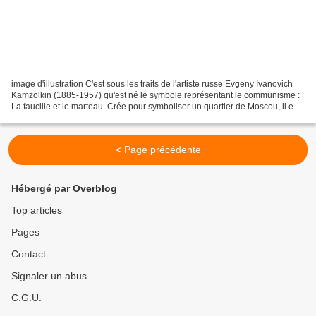
image d'illustration C'est sous les traits de l'artiste russe Evgeny Ivanovich
Kamzolkin (1885-1957) qu'est né le symbole représentant le communisme :
La faucille et le marteau. Crée pour symboliser un quartier de Moscou, il est
aujourd'hui l'expression...
< Page précédente
Hébergé par Overblog
Top articles
Pages
Contact
Signaler un abus
C.G.U.