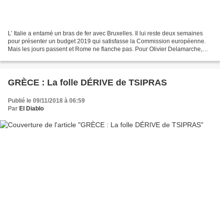
L’ Italie a entamé un bras de fer avec Bruxelles. Il lui reste deux semaines
pour présenter un budget 2019 qui satisfasse la Commission européenne.
Mais les jours passent et Rome ne flanche pas. Pour Olivier Delamarche,
membre des Éconoclastes, le but...
GRÈCE : La folle DÉRIVE de TSIPRAS
Publié le 09/11/2018 à 06:59
Par
El Diablo