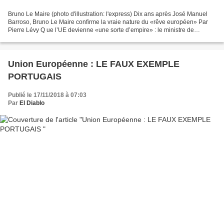
Bruno Le Maire (photo d'illustration: l'express) Dix ans après José Manuel
Barroso, Bruno Le Maire confirme la vraie nature du «rêve européen» Par
Pierre Lévy Q ue l’UE devienne «une sorte d’empire» : le ministre de
l’Economie dévoile ainsi l’état d’esprit...
Union Européenne : LE FAUX EXEMPLE
PORTUGAIS
Publié le 17/11/2018 à 07:03
Par
El Diablo