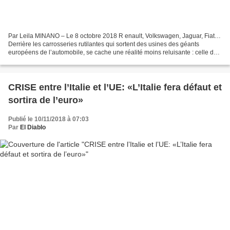
Par Leila MINANO – Le 8 octobre 2018 R enault, Volkswagen, Jaguar, Fiat…
Derrière les carrosseries rutilantes qui sortent des usines des géants
européens de l’automobile, se cache une réalité moins reluisante : celle des
conditions de travail des dizaines...
CRISE entre l’Italie et l’UE: «L’Italie fera défaut et
sortira de l’euro»
Publié le 10/11/2018 à 07:03
Par
El Diablo