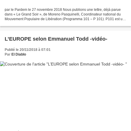
par le Pardem le 27 novembre 2018 Nous publions une lettre, déjà parue
dans « Le Grand Soir », de Moreno Pasquinelli, Coordinateur national du
Mouvement Populaire de Libération (Programma 101 – P 101). P101 est un
rassemblement de militants, d’ouvriers...
L’EUROPE selon Emmanuel Todd -vidéo-
Publié le 20/11/2018 à 07:01
Par
El Diablo