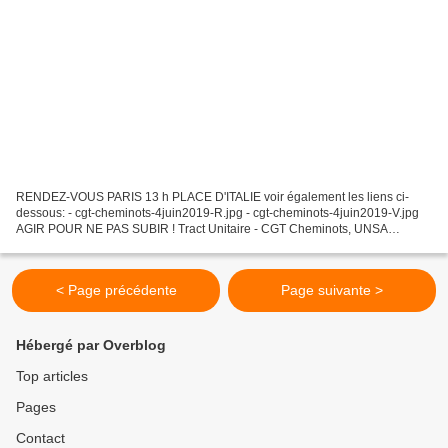
RENDEZ-VOUS PARIS 13 h PLACE D'ITALIE voir également les liens ci-
dessous: - cgt-cheminots-4juin2019-R.jpg - cgt-cheminots-4juin2019-V.jpg
AGIR POUR NE PAS SUBIR ! Tract Unitaire - CGT Cheminots, UNSA
Ferroviaire, SUD Rail, CFDT Cheminots EN LIEN CI-DESSOUS...
< Page précédente
Page suivante >
Hébergé par Overblog
Top articles
Pages
Contact