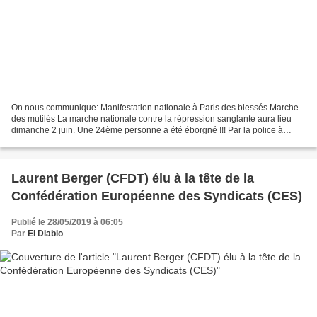
On nous communique: Manifestation nationale à Paris des blessés Marche
des mutilés La marche nationale contre la répression sanglante aura lieu
dimanche 2 juin. Une 24ème personne a été éborgné !!! Par la police à
Montpellier le samedi 27 avril. Il s'agit...
Laurent Berger (CFDT) élu à la tête de la
Confédération Européenne des Syndicats (CES)
Publié le 28/05/2019 à 06:05
Par
El Diablo