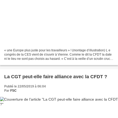
« une Europe plus juste pour les travailleurs » ! (montage d’illustration) L e
congrès de la CES vient de s'ouvrir à Vienne. Comme le dit la CFDT la date
ni le lieu ne sont pas choisis au hasard. « C’est à la veille d’un scrutin crucial
pour l’Europe...
La CGT peut-elle faire alliance avec la CFDT ?
Publié le 22/05/2019 à 06:04
Par
FSC