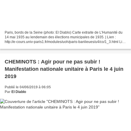
Paris, bords de la Seine (photo: El Diablo) Carte extraite de L'Humanité du
14 mai 1935 au lendemain des élections municipales de 1935. | Lien :
http://e-cours.univ-paris1.fr/modules/uoh/paris-banlieues/u4/co/1_3.html Lien
: https://www.nouvelobs.com/education/20181023.OBS4369/l-etude-choc-
qui-montre-que-les-profs-ne-sont-pas-la-ou-ils-devraient-etre.html En...
CHEMINOTS : Agir pour ne pas subir !
Manifestation nationale unitaire à Paris le 4 juin
2019
Publié le 04/06/2019 à 06:05
Par
El Diablo