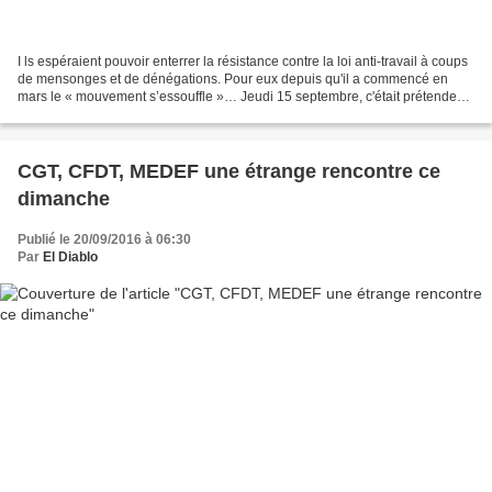
I ls espéraient pouvoir enterrer la résistance contre la loi anti-travail à coups
de mensonges et de dénégations. Pour eux depuis qu'il a commencé en
mars le « mouvement s’essouffle »… Jeudi 15 septembre, c'était prétendent-
ils un « baroud d'honneur »...
CGT, CFDT, MEDEF une étrange rencontre ce
dimanche
Publié le 20/09/2016 à 06:30
Par
El Diablo