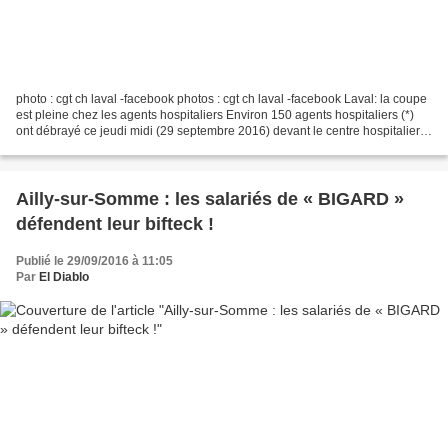
photo : cgt ch laval -facebook photos : cgt ch laval -facebook Laval: la coupe
est pleine chez les agents hospitaliers Environ 150 agents hospitaliers (*)
ont débrayé ce jeudi midi (29 septembre 2016) devant le centre hospitalier
de Laval. Un autre rendez-vous...
Ailly-sur-Somme : les salariés de « BIGARD »
défendent leur bifteck !
Publié le 29/09/2016 à 11:05
Par
El Diablo