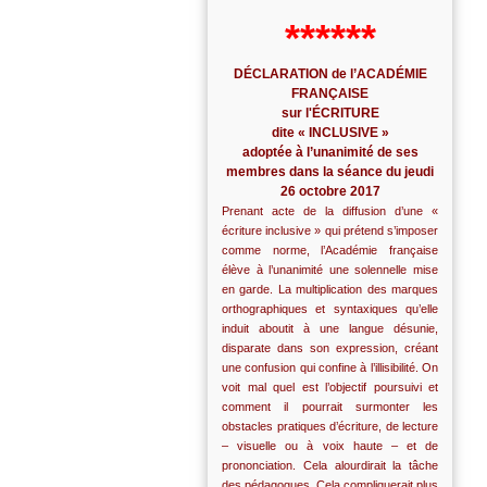
******
DÉCLARATION de l’ACADÉMIE
FRANÇAISE
sur l'ÉCRITURE
dite « INCLUSIVE »
adoptée à l’unanimité de ses
membres dans la séance du jeudi
26 octobre 2017
Prenant acte de la diffusion d’une «
écriture inclusive » qui prétend s’imposer
comme norme, l’Académie française
élève à l’unanimité une solennelle mise
en garde. La multiplication des marques
orthographiques et syntaxiques qu’elle
induit aboutit à une langue désunie,
disparate dans son expression, créant
une confusion qui confine à l’illisibilité. On
voit mal quel est l’objectif poursuivi et
comment il pourrait surmonter les
obstacles pratiques d’écriture, de lecture
– visuelle ou à voix haute – et de
prononciation. Cela alourdirait la tâche
des pédagogues. Cela compliquerait plus