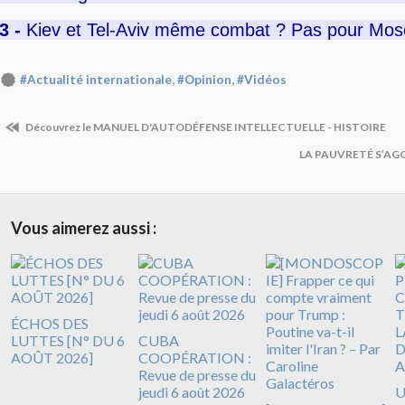
3 -
Kiev et Tel-Aviv même combat ? Pas pour Mo
,
,
#Actualité internationale
#Opinion
#Vidéos
Découvrez le MANUEL D'AUTODÉFENSE INTELLECTUELLE - HISTOIRE
LA PAUVRETÉ S’AG
Vous aimerez aussi :
ÉCHOS DES
LUTTES [N° DU 6
CUBA
AOÛT 2026]
COOPÉRATION :
Revue de presse du
jeudi 6 août 2026