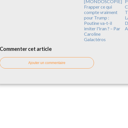
[MONDOSCOPIE]
P
Frapper ce qui
C
compte vraiment
T
pour Trump :
L
Poutine va-t-il
D
imiter l'Iran ? – Par
A
Caroline
Galactéros
Commenter cet article
Ajouter un commentaire