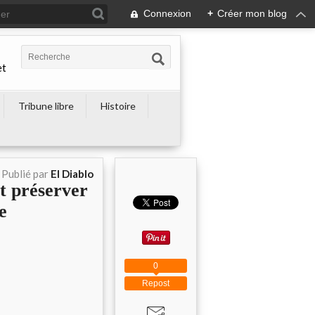
Connexion
+
Créer mon blog
et
Tribune libre
Histoire
Publié par
El Diablo
t préserver
e
0
Repost