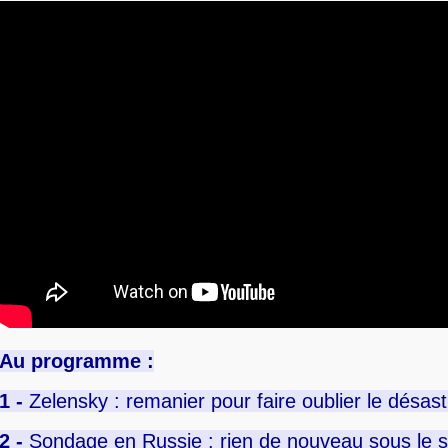
Au programme :
1 -
Zelensky : remanier pour faire oublier le désast
2 -
Sondage en Russie : rien de nouveau sous le so