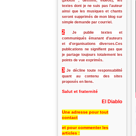
(photos , dessins, vidéos), les
textes dont je ne suis pas l'auteur
ainsi que les musiques et chants
seront supprimés de mon blog sur
simple demande par courriel.
2
Je publie textes et
communiqués émanant d'auteurs
et d'organisations diverses.Ces
publications ne signifient pas que
je partage toujours totalement les
points de vue exprimés.
3
Je décline toute responsabilité
quant au contenu des sites
proposés en liens.
Salut et fraternité
El Diablo
Une adresse pour tout
contact
et pour commenter les
articles :