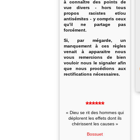
à connaître des points de
vue divers - hors tous
propos racistes et/ou
antisémites - y compris ceux
qu'il ne partage pas
forcément.
Si, par mégarde, un
manquement à ces règles
venait à apparaitre nous
vous remercions de bien
vouloir nous le signaler afin
que nous procédions aux
rectifications nécessaires.
******
« Dieu se rit des hommes qui
déplorent les effets dont ils
chérissent les causes »
Bossuet