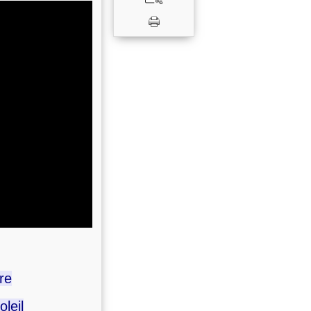
re
leil