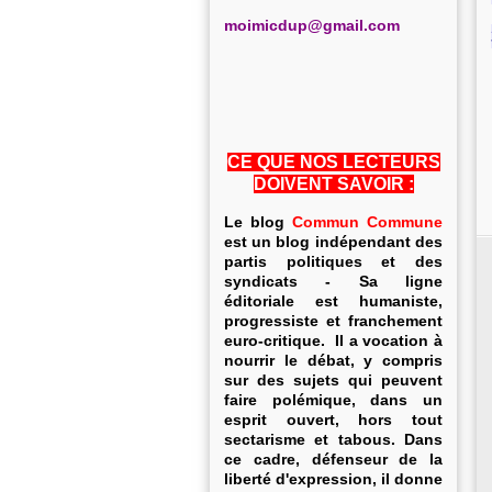
m
oimicdup@gmail.com
CE QUE NOS LECTEURS
DOIVENT SAVOIR :
Le blog
Commun Commune
est un blog indépendant des
partis politiques et des
syndicats - Sa ligne
éditoriale est humaniste,
progressiste et franchement
euro-critique. Il a vocation à
nourrir le débat, y compris
sur des sujets qui peuvent
faire polémique, dans un
esprit ouvert, hors tout
sectarisme et tabous. Dans
ce cadre, défenseur de la
liberté d'expression, il donne