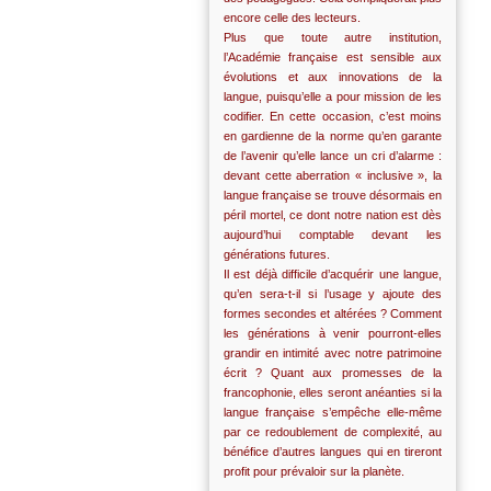
encore celle des lecteurs.
Plus que toute autre institution,
l’Académie française est sensible aux
évolutions et aux innovations de la
langue, puisqu’elle a pour mission de les
codifier. En cette occasion, c’est moins
en gardienne de la norme qu’en garante
de l’avenir qu’elle lance un cri d’alarme :
devant cette aberration « inclusive », la
langue française se trouve désormais en
péril mortel, ce dont notre nation est dès
aujourd’hui comptable devant les
générations futures.
Il est déjà difficile d’acquérir une langue,
qu’en sera-t-il si l’usage y ajoute des
formes secondes et altérées ? Comment
les générations à venir pourront-elles
grandir en intimité avec notre patrimoine
écrit ? Quant aux promesses de la
francophonie, elles seront anéanties si la
langue française s’empêche elle-même
par ce redoublement de complexité, au
bénéfice d’autres langues qui en tireront
profit pour prévaloir sur la planète.