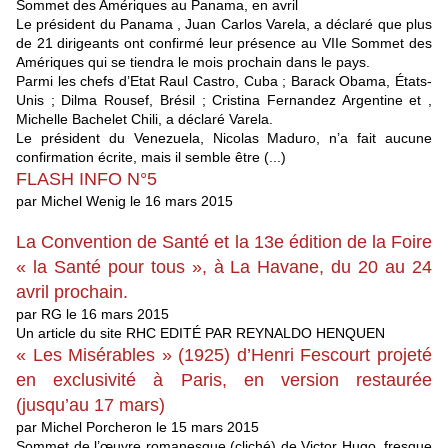
Sommet des Amériques au Panama, en avril
Le président du Panama , Juan Carlos Varela, a déclaré que plus
de 21 dirigeants ont confirmé leur présence au VIIe Sommet des
Amériques qui se tiendra le mois prochain dans le pays.
Parmi les chefs d’Etat Raul Castro, Cuba ; Barack Obama, États-
Unis ; Dilma Rousef, Brésil ; Cristina Fernandez Argentine et ,
Michelle Bachelet Chili, a déclaré Varela.
Le président du Venezuela, Nicolas Maduro, n’a fait aucune
confirmation écrite, mais il semble être (...)
FLASH INFO N°5
par Michel Wenig le 16 mars 2015
La Convention de Santé et la 13e édition de la Foire
« la Santé pour tous », à La Havane, du 20 au 24
avril prochain.
par RG le 16 mars 2015
Un article du site RHC EDITÉ PAR REYNALDO HENQUEN
« Les Misérables » (1925) d’Henri Fescourt projeté
en exclusivité à Paris, en version restaurée
(jusqu’au 17 mars)
par Michel Porcheron le 15 mars 2015
Sommet de l’œuvre romanesque (cliché) de Victor Hugo, fresque