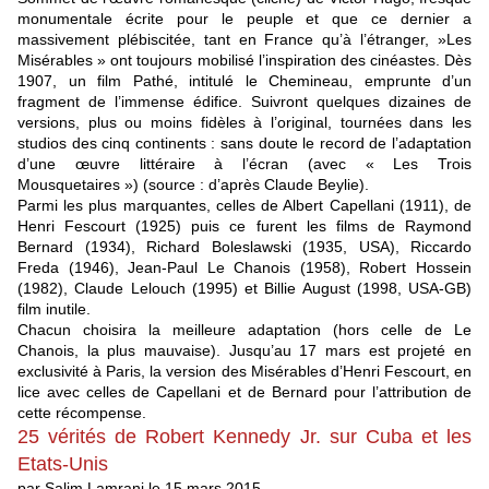
monumentale écrite pour le peuple et que ce dernier a
massivement plébiscitée, tant en France qu’à l’étranger, »Les
Misérables » ont toujours mobilisé l’inspiration des cinéastes. Dès
1907, un film Pathé, intitulé le Chemineau, emprunte d’un
fragment de l’immense édifice. Suivront quelques dizaines de
versions, plus ou moins fidèles à l’original, tournées dans les
studios des cinq continents : sans doute le record de l’adaptation
d’une œuvre littéraire à l’écran (avec « Les Trois
Mousquetaires ») (source : d’après Claude Beylie).
Parmi les plus marquantes, celles de Albert Capellani (1911), de
Henri Fescourt (1925) puis ce furent les films de Raymond
Bernard (1934), Richard Boleslawski (1935, USA), Riccardo
Freda (1946), Jean-Paul Le Chanois (1958), Robert Hossein
(1982), Claude Lelouch (1995) et Billie August (1998, USA-GB)
film inutile.
Chacun choisira la meilleure adaptation (hors celle de Le
Chanois, la plus mauvaise). Jusqu’au 17 mars est projeté en
exclusivité à Paris, la version des Misérables d’Henri Fescourt, en
lice avec celles de Capellani et de Bernard pour l’attribution de
cette récompense.
25 vérités de Robert Kennedy Jr. sur Cuba et les
Etats-Unis
par Salim Lamrani le 15 mars 2015