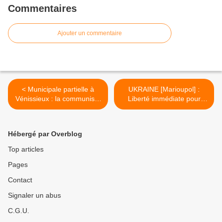
Commentaires
Ajouter un commentaire
< Municipale partielle à
UKRAINE [Marioupol] :
Vénissieux : la communiste
Liberté immédiate pour
Michèle Picard réélue et
Sergueï DOLKOV,
journaliste emprisonné
depuis juin 2014 >
Hébergé par Overblog
Top articles
Pages
Contact
Signaler un abus
C.G.U.