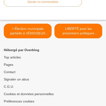
Ajouter un commentaire
< Élection municipale
LIBERTÉ pour les
partielle à VÉNISSIEUX
prisonniers politiques
(Rhône) - Pour le PS :
PALESTINIENS >
plutôt l'UMP que le PCF !
Hébergé par Overblog
Top articles
Pages
Contact
Signaler un abus
C.G.U.
Cookies et données personnelles
Préférences cookies