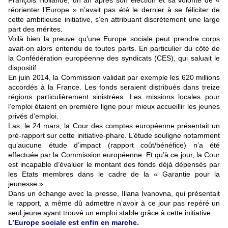
François Hollande, un an après son élection et sa volonté de «
réorienter l’Europe » n’avait pas été le dernier à se féliciter de
cette ambitieuse initiative, s’en attribuant discrètement une large
part des mérites.
Voilà bien la preuve qu’une Europe sociale peut prendre corps
avait-on alors entendu de toutes parts. En particulier du côté de
la Confédération européenne des syndicats (CES), qui saluait le
dispositif.
En juin 2014, la Commission validait par exemple les 620 millions
accordés à la France. Les fonds seraient distribués dans treize
régions particulièrement sinistrées. Les missions locales pour
l’emploi étaient en première ligne pour mieux accueillir les jeunes
privés d’emploi.
Las, le 24 mars, la Cour des comptes européenne présentait un
pré-rapport sur cette initiative-phare. L’étude souligne notamment
qu’aucune étude d’impact (rapport coût/bénéfice) n’a été
effectuée par la Commission européenne. Et qu’à ce jour, la Cour
est incapable d’évaluer le montant des fonds déjà dépensés par
les Etats membres dans le cadre de la « Garantie pour la
jeunesse ».
Dans un échange avec la presse, Iliana Ivanovna, qui présentait
le rapport, a même dû admettre n’avoir à ce jour pas repéré un
seul jeune ayant trouvé un emploi stable grâce à cette initiative.
L’Europe sociale est enfin en marche.