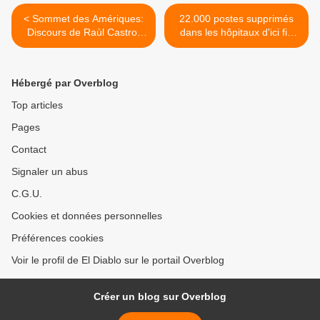
< Sommet des Amériques:
22.000 postes supprimés
Discours de Raùl Castro,
dans les hôpitaux d'ici fin
Président de la République
2017 >
de
Hébergé par Overblog
Top articles
Pages
Contact
Signaler un abus
C.G.U.
Cookies et données personnelles
Préférences cookies
Voir le profil de El Diablo sur le portail Overblog
Créer un blog sur Overblog