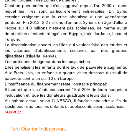
La multiplication des zones de guerres :
C’est un phénomène qui s’est aggravé depuis l’an 2000 et dans
lequel les filles sont particulièrement vulnérables. En Syrie,
certains craignent que la crise aboutisse à une «génération
perdue». Fin 2013, 2,2 millions d’enfants Syriens en âge d’aller à
l’école sur 4,8 millions n’étaient pas scolarisés, de même qu’un
demi-million d’enfants réfugiés en Egypte, Irak, Jordanie, Liban et
Turquie.
La discrimination envers les filles qui veulent faire des études et
les attaques d’établissements scolaires par des groupes
djihadistes (Nigéria, Kenya).
Les politiques de rigueur dans les pays riches.
Elles pénalisent les enfants dont le taux de pauvreté a augmenté.
Aux Etats-Unis, un enfant sur quatre vit en-dessous du seuil de
pauvreté contre un sur 10 en Europe.
L’insuffisance du financement reste l’obstacle principal:
Il faudrait que les états consacrent 15 à 20% de leurs budgets à
l’éducation et, que les donateurs quadruplent leurs dons.
Au rythme actuel, selon l’UNESCO, il faudrait atteindre la fin du
siècle pour que tous les enfants et adolescents soient scolarisés.
SOURCE:
Parti Ouvrier Indépendant