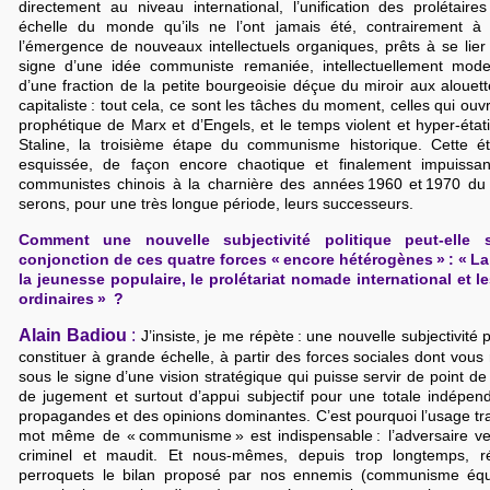
directement au niveau international, l’unification des prolétair
échelle du monde qu’ils ne l’ont jamais été, contrairement à 
l’émergence de nouveaux intellectuels organiques, prêts à se lie
signe d’une idée communiste remaniée, intellectuellement moder
d’une fraction de la petite bourgeoisie déçue du miroir aux alou
capitaliste : tout cela, ce sont les tâches du moment, celles qui ouv
prophétique de Marx et d’Engels, et le temps violent et hyper-éta
Staline, la troisième étape du communisme historique. Cette é
esquissée, de façon encore chaotique et finalement impuissa
communistes chinois à la charnière des années 1960 et 1970 du 
serons, pour une très longue période, leurs successeurs.
Comment une nouvelle subjectivité politique peut-elle
conjonction de ces quatre forces « encore hétérogènes » : « L
la jeunesse populaire, le prolétariat nomade international et le
ordinaires » ?
Alain Badiou
:
J’insiste, je me répète : une nouvelle subjectivité 
constituer à grande échelle, à partir des forces sociales dont vous 
sous le signe d’une vision stratégique qui puisse servir de point de 
de jugement et surtout d’appui subjectif pour une totale indépe
propagandes et des opinions dominantes. C’est pourquoi l’usage tr
mot même de « communisme » est indispensable : l’adversaire v
criminel et maudit. Et nous-mêmes, depuis trop longtemps, 
perroquets le bilan proposé par nos ennemis (communisme équiv