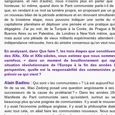
sanguinaire, et rien d’autre), nous n’osons plus en parler que 
honteuse. Ici même, quand donc le Parti communiste parle-t-il d
que, en rendant à ce mot sa lumière propre, en proposant par un g
un nouveau bilan de la période antérieure et en rénovant simultané
de la troisième étape, nous pouvons indiquer une sortie du
capitalisme planétaire et déployer une pensée et une pratique qui 
dégagées. J’ai pu voir, de la Turquie à la Corée, de Prague à B
Buenos Aires ou en Palestine, de Londres à New York même, que
mais aussi une pléiade de vieux militants expérimentés attendent ce
indépendance retrouvée, hors du sinistre consensus qu’on veut nous 
En analysant, dans Que faire ?, les trois étapes que constitu
des XIXe, XXe et XXIe siècles, vous estimez que nous somme
carrefour, « dans un moment de bouillonnement qui rapp
situation révolutionnaire de l’Europe à la fin des années 
perspective, quelle est la responsabilité des communistes po
prévoir ce qui vient ?
Alain Badiou
:
Qui sont « les communistes » ? Là est aujourd’hui 
fin de sa vie, Mao Zedong posait une question angoissante à ses 
successeurs de la cause du prolétariat ? » Dans les années 18
Manifeste du Parti communiste sans qu’existent, surtout au sen
beaucoup plus qu’une poignée de communistes. Il y avait le mouvem
il y avait l’économie politique anglaise, il y avait la philosophie dia
avec tout cela, on allait faire les communistes nouveaux. Nous au