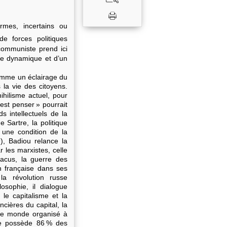
rmes, incertains ou
de forces politiques
 communiste prend ici
ne dynamique et d’un
comme un éclairage du
 la vie des citoyens.
ihilisme actuel, pour
est penser » pourrait
s intellectuels de la
 Sartre, la politique
 une condition de la
), Badiou relance la
r les marxistes, celle
acus, la guerre des
 française dans ses
a révolution russe
osophie, il dialogue
le capitalisme et la
cières du capital, la
le monde organisé à
ale possède 86 % des