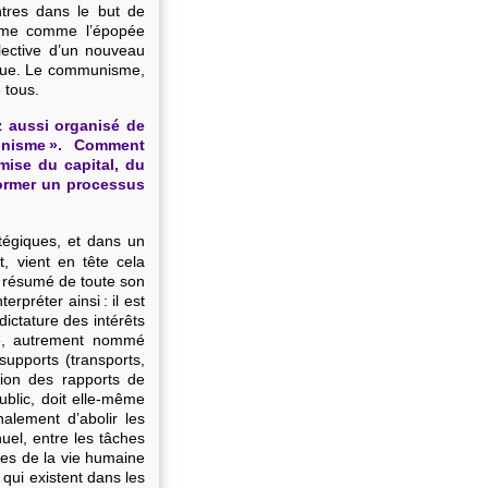
ntres dans le but de
firme comme l’épopée
llective d’un nouveau
ique. Le communisme,
 tous.
 aussi organisé de
unisme ». Comment
nmise du capital, du
 former un processus
tégiques, et dans un
, vient en tête cela
e résumé de toute son
terpréter ainsi : il est
dictature des intérêts
ivé, autrement nommé
 supports (transports,
ion des rapports de
ublic, doit elle-même
nalement d’abolir les
anuel, entre les tâches
ces de la vie humaine
 qui existent dans les