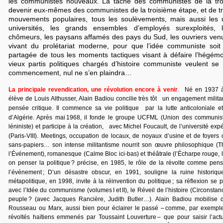
les communistes nouveaux. La tâche des communistes de la tro
devenir eux-mêmes des communistes de la troisième étape, et de tra
mouvements populaires, tous les soulèvements, mais aussi les us
universités, les grands ensembles d’employés surexploités, 
chômeurs, les paysans affamés des pays du Sud, les ouvriers venu
vivant du prolétariat moderne, pour que l’idée communiste soit l
partagée de tous les moments tactiques visant à défaire l’hégémon
vieux partis politiques chargés d’histoire communiste veulent se
commencement, nul ne s’en plaindra…
La principale revendication, une révolution encore à venir
.
Né en 1937 à 
élève de Louis Althusser, Alain Badiou concilie très tôt un engagement milita
pensée critique. Il commence sa vie politique par la lutte anticoloniale et
d’Algérie. Après mai 1968, il fonde le groupe UCFML (Union des communis
léniniste) et participe à la création, avec Michel Foucault, de l’université e
(Paris-VIII). Meetings, occupation de locaux, de noyaux d’usine et de foyers
sans-papiers… son intense militantisme nourrit son œuvre philosophique (Thé
l’Événement), romanesque (Calme Bloc ici-bas) et théâtrale (l’Écharpe rouge, 
on penser la politique ? précise, en 1985, le rôle de la révolte comme pen
l’événement ; D’un désastre obscur, en 1991, souligne la ruine historiqu
métapolitique, en 1998, invite à la réinvention du politique ; sa réflexion se
avec l’Idée du communisme (volumes I et II), le Réveil de l’histoire (Circonstan
peuple ? (avec Jacques Rancière, Judith Butler…). Alain Badiou mobilise
Rousseau ou Marx, aussi bien pour éclairer le passé – comme, par exemple, 
révoltés haïtiens emmenés par Toussaint Louverture – que pour saisir l’actu