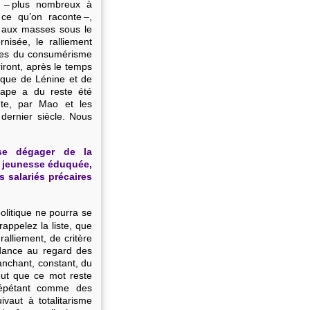
es – plus nombreux à
ce qu’on raconte –,
r aux masses sous le
nisée, le ralliement
ettes du consumérisme
riront, après le temps
tique de Lénine et de
tape a du reste été
nte, par Mao et les
dernier siècle. Nous
 se dégager de la
a jeunesse éduquée,
s salariés précaires
politique ne pourra se
rappelez la liste, que
ralliement, de critère
ndance au regard des
anchant, constant, du
eut que ce mot reste
répétant comme des
aut à totalitarisme