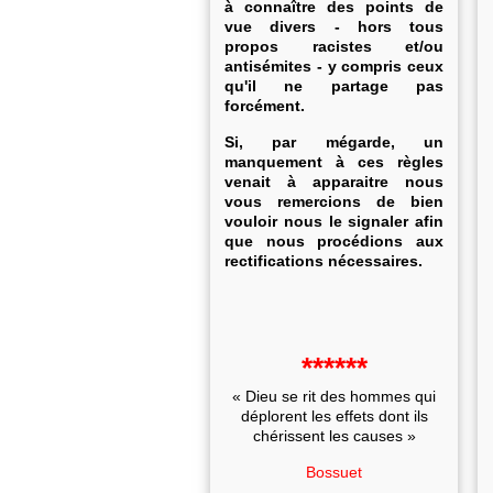
à connaître des points de
vue divers - hors tous
propos racistes et/ou
antisémites - y compris ceux
qu'il ne partage pas
forcément.
Si, par mégarde, un
manquement à ces règles
venait à apparaitre nous
vous remercions de bien
vouloir nous le signaler afin
que nous procédions aux
rectifications nécessaires.
******
« Dieu se rit des hommes qui
déplorent les effets dont ils
chérissent les causes »
Bossuet