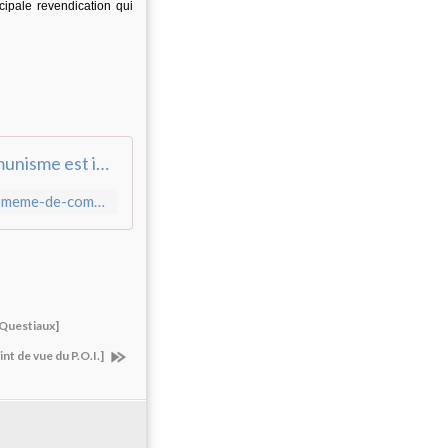
cipale revendication qui
Alain Badiou : " L'usage tranchant du mot même de communisme est indispensable "
http://www.humanite.fr/alain-badiou-lusage-tranchant-du-mot-meme-de-communisme-est-indispensable-557594
 Questiaux]
t de vue du P.O.I.]