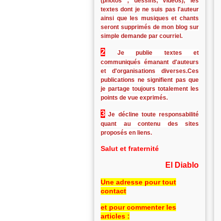
(photos , dessins, vidéos), les
textes dont je ne suis pas l'auteur
ainsi que les musiques et chants
seront supprimés de mon blog sur
simple demande par courriel.
2
Je publie textes et
communiqués émanant d'auteurs
et d'organisations diverses.Ces
publications ne signifient pas que
je partage toujours totalement les
points de vue exprimés.
3
Je décline toute responsabilité
quant au contenu des sites
proposés en liens.
Salut et fraternité
El Diablo
Une adresse pour tout
contact
et pour commenter les
articles :