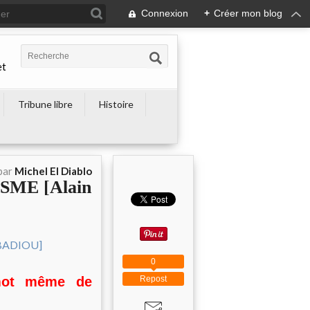
Connexion
+
Créer mon blog
et
Tribune libre
Histoire
par
Michel El Diablo
SME [Alain
0
Repost
mot même de