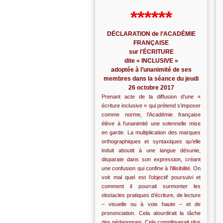
******
DÉCLARATION de l’ACADÉMIE
FRANÇAISE
sur l'ÉCRITURE
dite « INCLUSIVE »
adoptée à l’unanimité de ses
membres dans la séance du jeudi
26 octobre 2017
Prenant acte de la diffusion d’une «
écriture inclusive » qui prétend s’imposer
comme norme, l’Académie française
élève à l’unanimité une solennelle mise
en garde. La multiplication des marques
orthographiques et syntaxiques qu’elle
induit aboutit à une langue désunie,
disparate dans son expression, créant
une confusion qui confine à l’illisibilité. On
voit mal quel est l’objectif poursuivi et
comment il pourrait surmonter les
obstacles pratiques d’écriture, de lecture
– visuelle ou à voix haute – et de
prononciation. Cela alourdirait la tâche
des pédagogues. Cela compliquerait plus