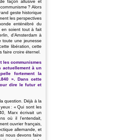
de façon allusive et
e communisme ? Alors
rand geste historique
ment les perspectives
 monde enténébré du
en soient tout à fait
erlin, d’Amsterdam à
 toute une jeunesse
tte libération, cette
faire croire éternel.
ent les communismes
s actuellement à un
elle fortement la
1840 ». Dans cette
ur dire le futur et
la question. Déjà à la
yeux : « Qui sont les
40, Marx écrivait un
s où il l’entendait,
ent ouvrier français,
lectique allemande, et
ssi nous devons faire