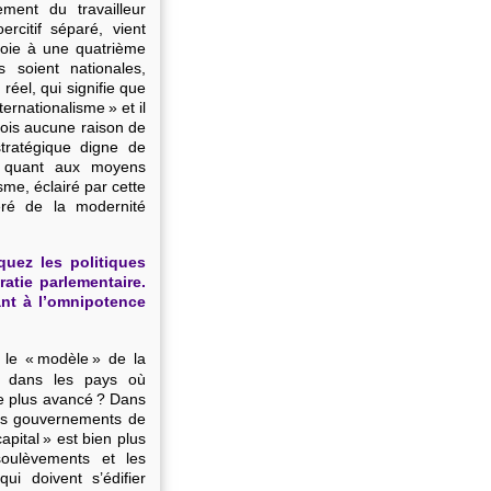
ment du travailleur
rcitif séparé, vient
voie à une quatrième
s soient nationales,
 réel, qui signifie que
rnationalisme » et il
ois aucune raison de
stratégique digne de
e quant aux moyens
isme, éclairé par cette
éré de la modernité
uez les politiques
atie parlementaire.
nt à l’omnipotence
e « modèle » de la
nt, dans les pays où
le plus avancé ? Dans
 les gouvernements de
pital » est bien plus
oulèvements et les
ui doivent s’édifier