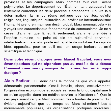
provinces et les campagnes. Marx nommait tout cela : avène
polymorphe. Le dépérissement de l’État, en tant qu’appareil coe
lentement couronner les deux processus précédents. Il ouvre la 
détermination : la fin du règne politique des identités, qu’elle
religieuses, linguistiques, culturelles, au profit d’un internationalisme
l’humanité prend en main son destin global. Marx nommait cela « inte
y voyait une caractéristique fondamentale du communisme. Je ne v
cesser d’affirmer que là, et là seulement, s’affirme une idée 
l’espèce humaine, au point où elle est aujourd’hui parvenu
intellectuels et matériels qu’elle est capable de mobiliser. Le capital
idée, apparaîtra pour ce qu’il est : un usage barbare et arri
scientifique et technique.
Dans votre récent dialogue avec Marcel Gauchet, vous évoq
émancipatrices qui ne répondent pas au modèle de la démocr
Comment créer une dynamique de l’histoire, tout en échappa
étatique ?
Alain Badiou
:
Où donc dans le monde ce que vous appelez l
démocratie parlementaire s’est-il installé, sinon, exclusiveme
l’organisation économique et sociale est sous la loi du capitalisme 
ce qu’on appelle, dans les médias serviles, « l’Occident » ? Que
ces pays soient ce que Marx nommait des « fondés de pouvoir du ca
évident aujourd’hui que du temps de Marx lui-même ! Les s
mouvements populaires, les organisations politiques nouvelles q