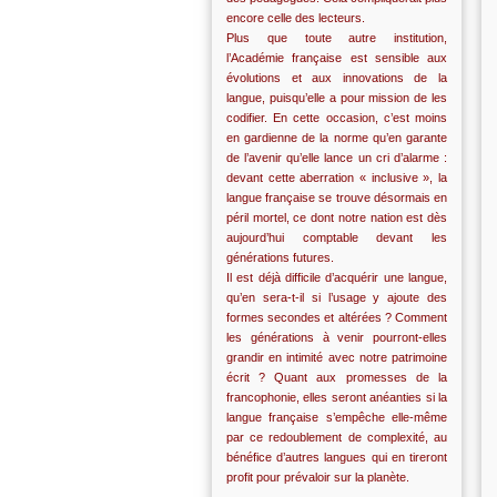
encore celle des lecteurs.
Plus que toute autre institution,
l’Académie française est sensible aux
évolutions et aux innovations de la
langue, puisqu’elle a pour mission de les
codifier. En cette occasion, c’est moins
en gardienne de la norme qu’en garante
de l’avenir qu’elle lance un cri d’alarme :
devant cette aberration « inclusive », la
langue française se trouve désormais en
péril mortel, ce dont notre nation est dès
aujourd’hui comptable devant les
générations futures.
Il est déjà difficile d’acquérir une langue,
qu’en sera-t-il si l’usage y ajoute des
formes secondes et altérées ? Comment
les générations à venir pourront-elles
grandir en intimité avec notre patrimoine
écrit ? Quant aux promesses de la
francophonie, elles seront anéanties si la
langue française s’empêche elle-même
par ce redoublement de complexité, au
bénéfice d’autres langues qui en tireront
profit pour prévaloir sur la planète.