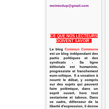
m
oimicdup@gmail.com
CE QUE NOS LECTEURS
DOIVENT SAVOIR :
Le blog
Commun Commune
est un blog indépendant des
partis politiques et des
syndicats - Sa ligne
éditoriale est humaniste,
progressiste et franchement
euro-critique. Il a vocation à
nourrir le débat, y compris
sur des sujets qui peuvent
faire polémique, dans un
esprit ouvert, hors tout
sectarisme et tabous. Dans
ce cadre, défenseur de la
liberté d'expression, il donne