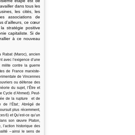
isième étape est de
vailler dans tous les
ines, les cités, les
les associations de
s d’ailleurs, ce cœur
a stratégie positive
ie capitaliste. Si de
 rallier à ce nouveau
Rabat (Maroc), ancien
nt avec l’exigence d’une
 milite contre la guerre
tes de France marxiste-
xpérimentale de Vincennes
 ouvriers ou défense des
orie du sujet, l’Être et
le Cycle d’Ahmed). Peut-
sée de la rupture et de
e de l’État ; Abrégé de
 poursuit plus récemment,
ces 6) et Qu’est-ce qu’un
 dans son œuvre Platon,
l’action historique des
alité – ainsi le sens de