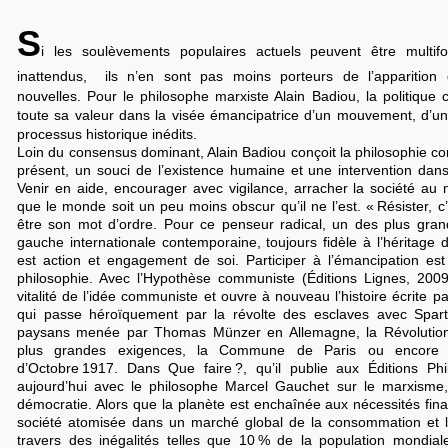
S
i les soulèvements populaires actuels peuvent être multifo
inattendus, ils n’en sont pas moins porteurs de l’apparition 
nouvelles. Pour le philosophe marxiste Alain Badiou, la politique
toute sa valeur dans la visée émancipatrice d’un mouvement, d’u
processus historique inédits.
Loin du consensus dominant, Alain Badiou conçoit la philosophie 
présent, un souci de l’existence humaine et une intervention dans
Venir en aide, encourager avec vigilance, arracher la société au n
que le monde soit un peu moins obscur qu’il ne l’est. « Résister, c’
être son mot d’ordre. Pour ce penseur radical, un des plus grand
gauche internationale contemporaine, toujours fidèle à l’héritage de
est action et engagement de soi. Participer à l’émancipation est
philosophie. Avec l’Hypothèse communiste (Éditions Lignes, 2009
vitalité de l’idée communiste et ouvre à nouveau l’histoire écrite pa
qui passe héroïquement par la révolte des esclaves avec Spart
paysans menée par Thomas Münzer en Allemagne, la Révolution
plus grandes exigences, la Commune de Paris ou encore l
d’Octobre 1917. Dans Que faire ?, qu’il publie aux Éditions Phil
aujourd’hui avec le philosophe Marcel Gauchet sur le marxisme, 
démocratie. Alors que la planète est enchaînée aux nécessités finan
société atomisée dans un marché global de la consommation et 
travers des inégalités telles que 10 % de la population mondi