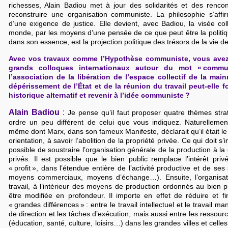
richesses, Alain Badiou met à jour des solidarités et des renco
reconstruire une organisation communiste. La philosophie s’af
d’une exigence de justice. Elle devient, avec Badiou, la visée co
monde, par les moyens d’une pensée de ce que peut être la polit
dans son essence, est la projection politique des trésors de la vie de
Avec vos travaux comme l’Hypothèse communiste, vous avez
grands colloques internationaux autour du mot « comm
l’association de la libération de l’espace collectif de la mai
dépérissement de l’État et de la réunion du travail peut-elle
historique alternatif et revenir à l’idée communiste ?
Alain Badiou
:
Je pense qu’il faut proposer quatre thèmes stra
ordre un peu différent de celui que vous indiquez. Naturellement
même dont Marx, dans son fameux Manifeste, déclarait qu’il était l
orientation, à savoir l’abolition de la propriété privée. Ce qui doit s’in
possible de soustraire l’organisation générale de la production à la 
privés. Il est possible que le bien public remplace l’intérêt pr
« profit », dans l’étendue entière de l’activité productive et de ses
moyens commerciaux, moyens d’échange…). Ensuite, l’organisat
travail, à l’intérieur des moyens de production ordonnés au bien p
être modifiée en profondeur. Il importe en effet de réduire et fi
« grandes différences » : entre le travail intellectuel et le travail m
de direction et les tâches d’exécution, mais aussi entre les ressour
(éducation, santé, culture, loisirs…) dans les grandes villes et celles