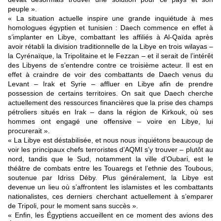
peuple ».
« La situation actuelle inspire une grande inquiétude à mes
homologues égyptien et tunisien : Daech commence en effet à
s’implanter en Libye, combattant les affiliés à Al-Qaïda après
avoir rétabli la division traditionnelle de la Libye en trois wilayas –
la Cyrénaïque, la Tripolitaine et le Fezzan – et il serait de l’intérêt
des Libyens de s’entendre contre ce troisième acteur. Il est en
effet à craindre de voir des combattants de Daech venus du
Levant – Irak et Syrie – affluer en Libye afin de prendre
possession de certains territoires. On sait que Daech cherche
actuellement des ressources financières que la prise des champs
pétroliers situés en Irak – dans la région de Kirkouk, où ses
hommes ont engagé une offensive – voire en Libye, lui
procurerait ».
« La Libye est déstabilisée, et nous nous inquiétons beaucoup de
voir les principaux chefs terroristes d’AQMI s’y trouver – plutôt au
nord, tandis que le Sud, notamment la ville d’Oubari, est le
théâtre de combats entre les Touaregs et l’ethnie des Toubous,
soutenue par Idriss Déby. Plus généralement, la Libye est
devenue un lieu où s’affrontent les islamistes et les combattants
nationalistes, ces derniers cherchant actuellement à s’emparer
de Tripoli, pour le moment sans succès ».
« Enfin, les Égyptiens accueillent en ce moment des avions des