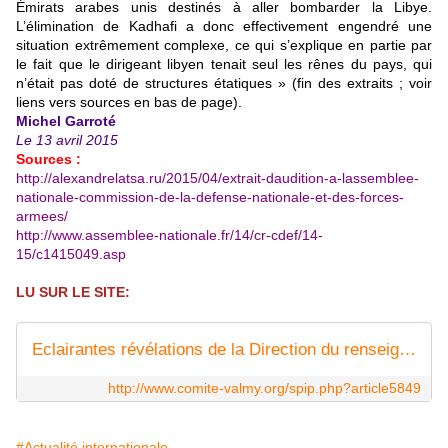
Émirats arabes unis destinés à aller bombarder la Libye.
L’élimination de Kadhafi a donc effectivement engendré une
situation extrêmement complexe, ce qui s’explique en partie par
le fait que le dirigeant libyen tenait seul les rênes du pays, qui
n’était pas doté de structures étatiques » (fin des extraits ; voir
liens vers sources en bas de page).
Michel Garroté
Le 13 avril 2015
Sources :
http://alexandrelatsa.ru/2015/04/extrait-daudition-a-lassemblee-
nationale-commission-de-la-defense-nationale-et-des-forces-
armees/
http://www.assemblee-nationale.fr/14/cr-cdef/14-
15/c1415049.asp
LU SUR LE SITE:
Eclairantes révélations de la Direction du renseignement militaire français par Michel Garroté
http://www.comite-valmy.org/spip.php?article5849
#Actualité internationale