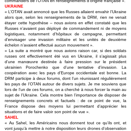
commanders de l’OTAN en renseignements d’origine française ».
UKRAINE
« L’OTAN avait annoncé que les Russes allaient envahir l’Ukraine
alors que, selon les renseignements de la DRM, rien ne venait
étayer cette hypothèse – nous avions en effet constaté que les
Russes n’avaient pas déployé de commandement ni de moyens
logistiques, notamment d’hôpitaux de campagne, permettant
d’envisager une invasion militaire et les unités de deuxième
échelon n’avaient effectué aucun mouvement ».
« La suite a montré que nous avions raison car, si des soldats
russes ont effectivement été vus en Ukraine, il s’agissait plus
d’une manœuvre destinée à faire pression sur le président
ukrainien Porochenko que d’une tentative d’invasion. La
coopération avec les pays d’Europe occidentale est bonne. La
DRM participe à deux forums, dont l’un réunissant régulièrement
les pays de l’OTAN autour de divers sujets. Je me souviens que
lors de l’un de ces forums, on a cherché à nous forcer la main au
sujet de l’Ukraine. Cela montre bien l’importance de disposer de
renseignements concrets et factuels : de ce point de vue, la
France dispose des moyens lui permettant d’apprécier les
situations et de faire valoir son point de vue ».
SAHEL
« Au Sahel, les Américains nous donnent tout ce qu’ils ont, et
vont jusqu’à mettre à notre disposition leurs drones d’observation