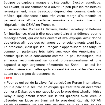
équipés de capteurs images et d’interception électromagnétique.
Au Levant, ils ont commencé à ouvrir un peu plus les robinets du
renseignement, mais beaucoup dépend des commandants de
théâtre, qui disposent d’une très vaste marge d’autonomie et
peuvent être d’une certaine manière comparés chacun à
l’équivalent du CEMA en France ».
« J’ai rencontré Michael G. Vickers, Under Secretary of Defense
for Intelligence, c’est-à-dire sous-secrétaire à la défense pour le
renseignement, qui est très ouvert et m’a expliqué avoir donné
des ordres afin que des échanges de renseignements aient lieu.
Le problème, c’est que les Français n’apparaissent pas toujours
comme un partenaire très fiable aux yeux des Américains : il
semble qu’ils nous considèrent comme un peu fantasques, tout
en nous reconnaissant un grand professionnalisme et une
capacité à agir largement démontrée au Sahel – ce qui les
conduit même à admettre qu’ils auraient été incapables d’en faire
autant avec si peu de personnel ».
LIBYE
« Pour ce qui est de la Libye, j’ai participé au Forum international
pour la paix et la sécurité en Afrique qui s’est tenu en décembre
dernier à Dakar, et je me rappelle que le président tchadien Idriss
Déby a longuement insisté sur le fait qu’après avoir créé le
désordre en Libye en éliminant le président Kadhafi, l’OTAN
devait désormais trouver une solution pour ce pays et son