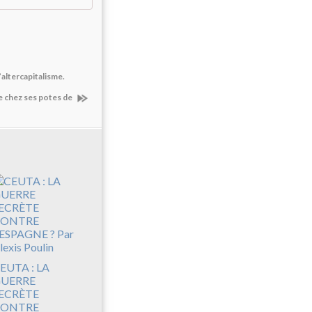
’altercapitalisme.
ge chez ses potes de
EUTA : LA
UERRE
ECRÈTE
CONTRE