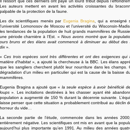
Il ressort que ces derniers ont payé un lourd tribut depuis l’effondre
Les auteurs mettent en avant les activités croissantes du bracon
palpable de la protection de la faune.
Les dix scientifiques menés par
Eugenia Bragina
, qui a enseigné 
l’université Lomonosov de Moscou et l’université du Wisconsin-Madis
les tendances de la population de huit grands mammifères de Russie
une période charnière à l’Est. «
Nous avons montré que la populatio
ours bruns et des élans avait commencé à diminuer au début des a
dix
».
«
Ces trois espèces sont très différentes et ont des exigences qui 
matière d’habitat
», a ajouté la chercheuse à la BBC. Les élans appréc
que les sangliers cherchent plutôt leur nourriture dans les champs.
dégradation d’un milieu en particulier qui est la cause de la baisse
mammifères.
Eugenia Bragina a ajouté que «
la seule espèce à avoir bénéficié de 
loups
». Les incitations destinées à les chasser ayant été abando
population a augmenté de 150 % durant la décennie suivante. L’équ
laisse penser que cette situation a probablement contribué au déclin d
horreur du vide…
La seconde partie de l’étude, commencée dans les années 2000,
entièrement négative. Les scientifiques ont mis en avant que la popula
aujourd’hui plus importante qu’en 1991. Au milieu des années quatre-