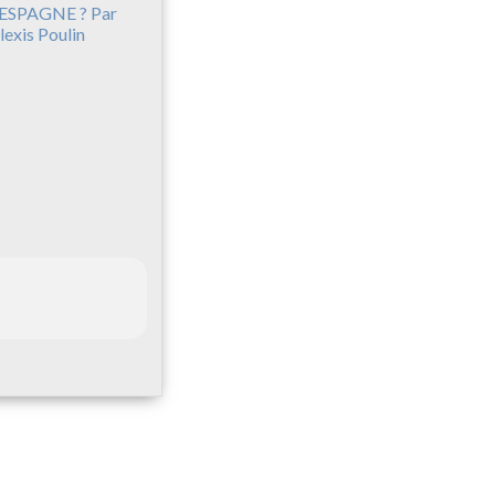
’ESPAGNE ? Par
lexis Poulin