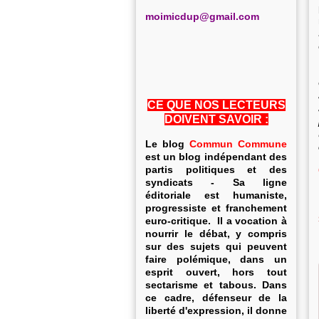
m
oimicdup@gmail.com
CE QUE NOS LECTEURS
DOIVENT SAVOIR :
Le blog
Commun Commune
est un blog indépendant des
partis politiques et des
syndicats - Sa ligne
éditoriale est humaniste,
progressiste et franchement
euro-critique. Il a vocation à
nourrir le débat, y compris
sur des sujets qui peuvent
faire polémique, dans un
esprit ouvert, hors tout
sectarisme et tabous. Dans
ce cadre, défenseur de la
liberté d'expression, il donne