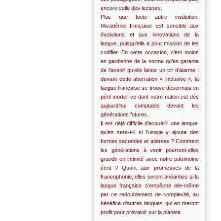
encore celle des lecteurs.
Plus que toute autre institution,
l’Académie française est sensible aux
évolutions et aux innovations de la
langue, puisqu’elle a pour mission de les
codifier. En cette occasion, c’est moins
en gardienne de la norme qu’en garante
de l’avenir qu’elle lance un cri d’alarme :
devant cette aberration « inclusive », la
langue française se trouve désormais en
péril mortel, ce dont notre nation est dès
aujourd’hui comptable devant les
générations futures.
Il est déjà difficile d’acquérir une langue,
qu’en sera-t-il si l’usage y ajoute des
formes secondes et altérées ? Comment
les générations à venir pourront-elles
grandir en intimité avec notre patrimoine
écrit ? Quant aux promesses de la
francophonie, elles seront anéanties si la
langue française s’empêche elle-même
par ce redoublement de complexité, au
bénéfice d’autres langues qui en tireront
profit pour prévaloir sur la planète.