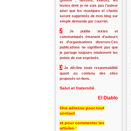
(photos , dessins, vidéos), les
textes dont je ne suis pas l'auteur
ainsi que les musiques et chants
seront supprimés de mon blog sur
simple demande par courriel.
2
Je publie textes et
communiqués émanant d'auteurs
et d'organisations diverses.Ces
publications ne signifient pas que
je partage toujours totalement les
points de vue exprimés.
3
Je décline toute responsabilité
quant au contenu des sites
proposés en liens.
Salut et fraternité
El Diablo
Une adresse pour tout
contact
et pour commenter les
articles :