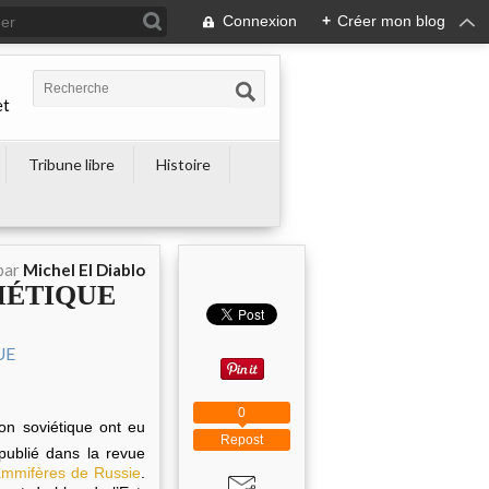
Connexion
+
Créer mon blog
et
Tribune libre
Histoire
par
Michel El Diablo
OVIÉTIQUE
0
on soviétique ont eu
Repost
publié dans la revue
ammifères de Russie
.