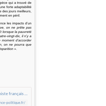
spèce qui a trouvé de
ne forte adaptabilité
des jours meilleurs,
ment en péril.
ence les impacts d’un
ive, on ne prête pas
t lorsque la pauvreté
e-vingt-dix, il n’y a
le moment d’accorder
non, on ne pourra que
sparition
».
Résistance est un collectif de membres du Parti communiste français (Fédération du Nord, section de Lille)
nce-politique.fr/