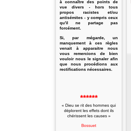
à connaître des points de
vue divers - hors tous
propos racistes et/ou
antisémites - y compris ceux
qu'il ne partage pas
forcément.
Si, par mégarde, un
manquement à ces règles
venait à apparaitre nous
vous remercions de bien
vouloir nous le signaler afin
que nous procédions aux
rectifications nécessaires.
******
« Dieu se rit des hommes qui
déplorent les effets dont ils
chérissent les causes »
Bossuet