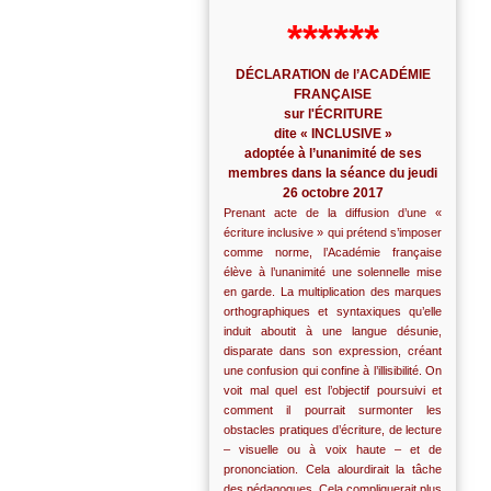
******
DÉCLARATION de l’ACADÉMIE
FRANÇAISE
sur l'ÉCRITURE
dite « INCLUSIVE »
adoptée à l’unanimité de ses
membres dans la séance du jeudi
26 octobre 2017
Prenant acte de la diffusion d’une «
écriture inclusive » qui prétend s’imposer
comme norme, l’Académie française
élève à l’unanimité une solennelle mise
en garde. La multiplication des marques
orthographiques et syntaxiques qu’elle
induit aboutit à une langue désunie,
disparate dans son expression, créant
une confusion qui confine à l’illisibilité. On
voit mal quel est l’objectif poursuivi et
comment il pourrait surmonter les
obstacles pratiques d’écriture, de lecture
– visuelle ou à voix haute – et de
prononciation. Cela alourdirait la tâche
des pédagogues. Cela compliquerait plus