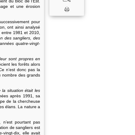
ment du bloc de l’Est.
nage et une érosion
successivement pour
on, ont ainsi analysé
 entre 1981 et 2010,
n des sangliers, des
nnées quatre-vingt-
leur sont propres en
ient les forêts alors
 Ce n’est donc pas la
 du nombre des grands
la situation était les
nnées après 1991, sa
ipe de la chercheuse
es élans. La nature a
 n’est pourtant pas
tion de sangliers est
vingt-dix, elle avait