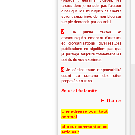
(photos , dessins, vidéos), les
textes dont je ne suis pas l'auteur
ainsi que les musiques et chants
seront supprimés de mon blog sur
simple demande par courriel.
2
Je publie textes et
communiqués émanant d'auteurs
et d'organisations diverses.Ces
publications ne signifient pas que
je partage toujours totalement les
points de vue exprimés.
3
Je décline toute responsabilité
quant au contenu des sites
proposés en liens.
Salut et fraternité
El Diablo
Une adresse pour tout
contact
et pour commenter les
articles :