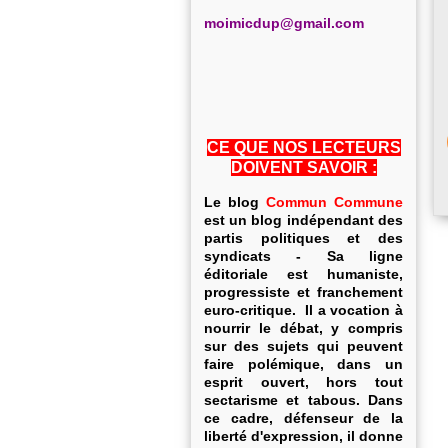
m
oimicdup@gmail.com
CE QUE NOS LECTEURS
DOIVENT SAVOIR :
Le blog
Commun Commune
est un blog indépendant des
partis politiques et des
syndicats - Sa ligne
éditoriale est humaniste,
progressiste et franchement
euro-critique. Il a vocation à
nourrir le débat, y compris
sur des sujets qui peuvent
faire polémique, dans un
esprit ouvert, hors tout
sectarisme et tabous. Dans
ce cadre, défenseur de la
liberté d'expression, il donne