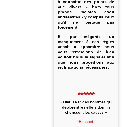
à connaître des points de
vue divers - hors tous
propos racistes et/ou
antisémites - y compris ceux
qu'il ne partage pas
forcément.
Si, par mégarde, un
manquement à ces règles
venait à apparaitre nous
vous remercions de bien
vouloir nous le signaler afin
que nous procédions aux
rectifications nécessaires.
******
« Dieu se rit des hommes qui
déplorent les effets dont ils
chérissent les causes »
Bossuet