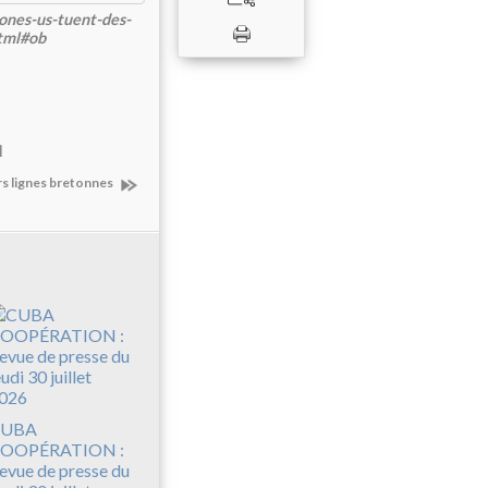
ones-us-tuent-des-
html#ob
]
rs lignes bretonnes
UBA
OOPÉRATION :
evue de presse du