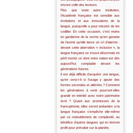
encore celle des lecteurs.
Plus que toute autre institution,
l’Académie française est sensible aux
évolutions et aux innovations de la
langue, puisqu’elle a pour mission de les
codifier. En cette occasion, c’est moins
en gardienne de la norme qu’en garante
de l’avenir qu’elle lance un cri d’alarme :
devant cette aberration « inclusive », la
langue française se trouve désormais en
péril mortel, ce dont notre nation est dès
aujourd’hui comptable devant les
générations futures.
Il est déjà difficile d’acquérir une langue,
qu’en sera-t-il si l’usage y ajoute des
formes secondes et altérées ? Comment
les générations à venir pourront-elles
grandir en intimité avec notre patrimoine
écrit ? Quant aux promesses de la
francophonie, elles seront anéanties si la
langue française s’empêche elle-même
par ce redoublement de complexité, au
bénéfice d’autres langues qui en tireront
profit pour prévaloir sur la planète.