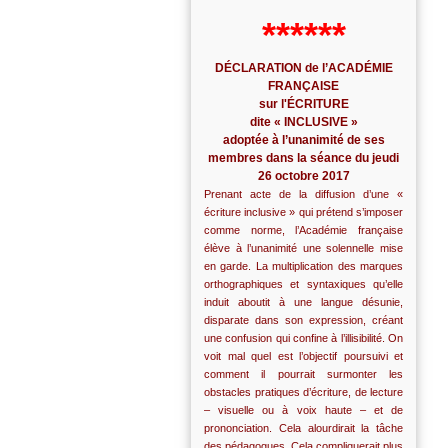
******
DÉCLARATION de l’ACADÉMIE
FRANÇAISE
sur l'ÉCRITURE
dite « INCLUSIVE »
adoptée à l’unanimité de ses
membres dans la séance du jeudi
26 octobre 2017
Prenant acte de la diffusion d’une «
écriture inclusive » qui prétend s’imposer
comme norme, l’Académie française
élève à l’unanimité une solennelle mise
en garde. La multiplication des marques
orthographiques et syntaxiques qu’elle
induit aboutit à une langue désunie,
disparate dans son expression, créant
une confusion qui confine à l’illisibilité. On
voit mal quel est l’objectif poursuivi et
comment il pourrait surmonter les
obstacles pratiques d’écriture, de lecture
– visuelle ou à voix haute – et de
prononciation. Cela alourdirait la tâche
des pédagogues. Cela compliquerait plus