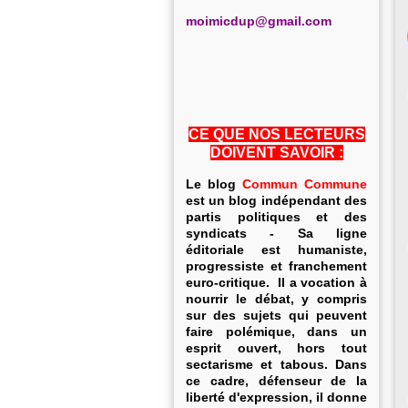
m
oimicdup@gmail.com
CE QUE NOS LECTEURS
DOIVENT SAVOIR :
Le blog
Commun Commune
est un blog indépendant des
partis politiques et des
syndicats - Sa ligne
éditoriale est humaniste,
progressiste et franchement
euro-critique. Il a vocation à
nourrir le débat, y compris
sur des sujets qui peuvent
faire polémique, dans un
esprit ouvert, hors tout
sectarisme et tabous. Dans
ce cadre, défenseur de la
liberté d'expression, il donne