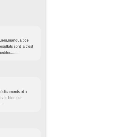
igueur,manquait de
ultats sont la c'est
ter........
médicaments et a
mais,bien sur,
..