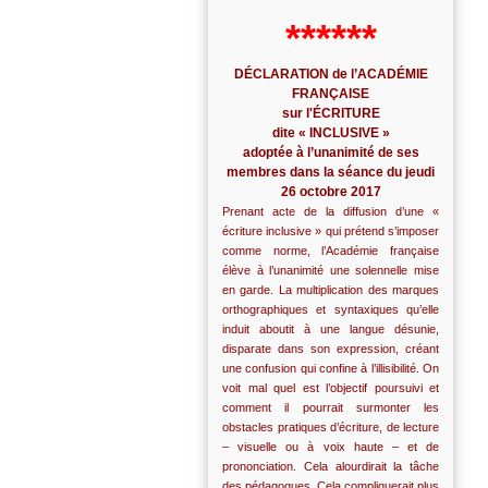
******
DÉCLARATION de l’ACADÉMIE
FRANÇAISE
sur l'ÉCRITURE
dite « INCLUSIVE »
adoptée à l’unanimité de ses
membres dans la séance du jeudi
26 octobre 2017
Prenant acte de la diffusion d’une «
écriture inclusive » qui prétend s’imposer
comme norme, l’Académie française
élève à l’unanimité une solennelle mise
en garde. La multiplication des marques
orthographiques et syntaxiques qu’elle
induit aboutit à une langue désunie,
disparate dans son expression, créant
une confusion qui confine à l’illisibilité. On
voit mal quel est l’objectif poursuivi et
comment il pourrait surmonter les
obstacles pratiques d’écriture, de lecture
– visuelle ou à voix haute – et de
prononciation. Cela alourdirait la tâche
des pédagogues. Cela compliquerait plus