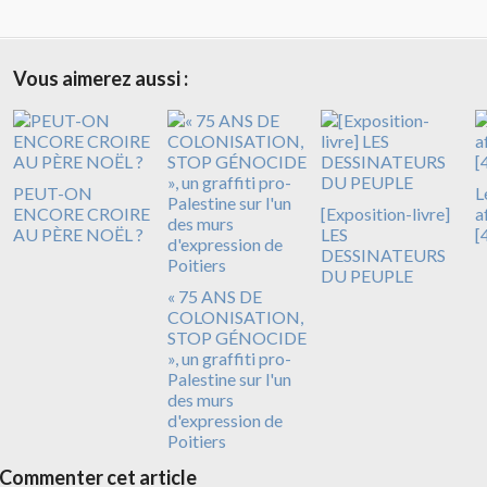
Vous aimerez aussi :
PEUT-ON
L
ENCORE CROIRE
[Exposition-livre]
a
AU PÈRE NOËL ?
LES
[
DESSINATEURS
DU PEUPLE
« 75 ANS DE
COLONISATION,
STOP GÉNOCIDE
», un graffiti pro-
Palestine sur l'un
des murs
d'expression de
Poitiers
Commenter cet article