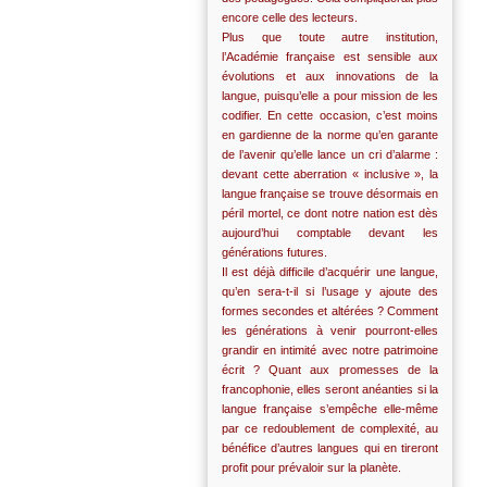
encore celle des lecteurs.
Plus que toute autre institution,
l’Académie française est sensible aux
évolutions et aux innovations de la
langue, puisqu’elle a pour mission de les
codifier. En cette occasion, c’est moins
en gardienne de la norme qu’en garante
de l’avenir qu’elle lance un cri d’alarme :
devant cette aberration « inclusive », la
langue française se trouve désormais en
péril mortel, ce dont notre nation est dès
aujourd’hui comptable devant les
générations futures.
Il est déjà difficile d’acquérir une langue,
qu’en sera-t-il si l’usage y ajoute des
formes secondes et altérées ? Comment
les générations à venir pourront-elles
grandir en intimité avec notre patrimoine
écrit ? Quant aux promesses de la
francophonie, elles seront anéanties si la
langue française s’empêche elle-même
par ce redoublement de complexité, au
bénéfice d’autres langues qui en tireront
profit pour prévaloir sur la planète.