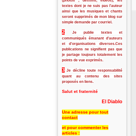
(photos , dessins, vidéos), les
textes dont je ne suis pas l'auteur
ainsi que les musiques et chants
seront supprimés de mon blog sur
simple demande par courriel.
2
Je publie textes et
communiqués émanant d'auteurs
et d'organisations diverses.Ces
publications ne signifient pas que
je partage toujours totalement les
points de vue exprimés.
3
Je décline toute responsabilité
quant au contenu des sites
proposés en liens.
Salut et fraternité
El Diablo
Une adresse pour tout
contact
et pour commenter les
articles :