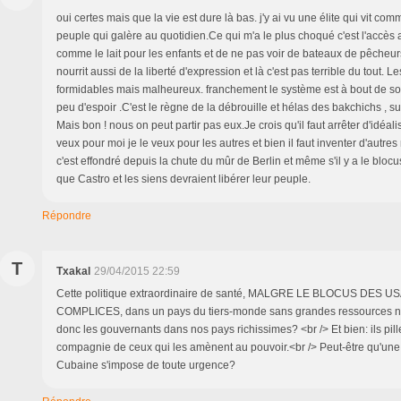
oui certes mais que la vie est dure là bas. j'y ai vu une élite qui vit co
peuple qui galère au quotidien.Ce qui m'a le plus choqué c'est l'accè
comme le lait pour les enfants et de ne pas voir de bateaux de pêcheurs
nourrit aussi de la liberté d'expression et là c'est pas terrible du tout. 
formidables mais malheureux. franchement le système est à bout de sou
peu d'espoir .C'est le règne de la débrouille et hélas des bakchichs , surt
Mais bon ! nous on peut partir pas eux.Je crois qu'il faut arrêter d'idéali
veux pour moi je le veux pour les autres et bien il faut inventer d'autres
c'est effondré depuis la chute du mûr de Berlin et même s'il y a le blo
que Castro et les siens devraient libérer leur peuple.
Répondre
T
Txakal
29/04/2015 22:59
Cette politique extraordinaire de santé, MALGRE LE BLOCUS DES U
COMPLICES, dans un pays du tiers-monde sans grandes ressources nat
donc les gouvernants dans nos pays richissimes? <br /> Et bien: ils pill
compagnie de ceux qui les amènent au pouvoir.<br /> Peut-être qu'une
Cubaine s'impose de toute urgence?