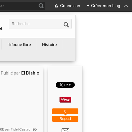
Connexion
+
Créer mon blog
et
Tribune libre
Histoire
Publié par
El Diablo
0
Repost
E par Fidel Castro