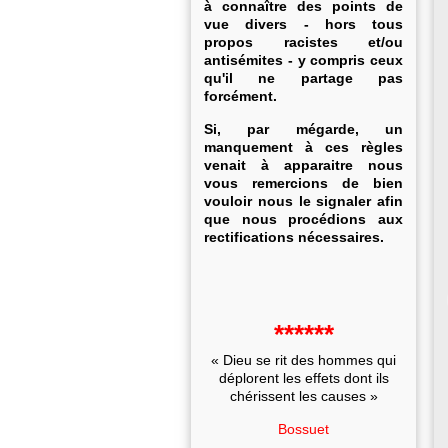
à connaître des points de
vue divers - hors tous
propos racistes et/ou
antisémites - y compris ceux
qu'il ne partage pas
forcément.
Si, par mégarde, un
manquement à ces règles
venait à apparaitre nous
vous remercions de bien
vouloir nous le signaler afin
que nous procédions aux
rectifications nécessaires.
******
« Dieu se rit des hommes qui
déplorent les effets dont ils
chérissent les causes »
Bossuet