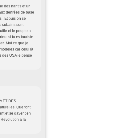
mme des nantis et un
s aux denrées de base
 . Et puis on se
Les cubains sont
ffle et le peuple a
out si tu es touriste.
ser .Moi ce que je
 modèles car celui là
cus des USA je pense
SA ET DES
urelles. Que font
ent et se gavent en
 Révolution à la