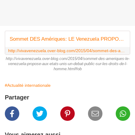
Sommet DES Amériques: LE Venezuela PROPOSE AUX Etats-Unis UN DEBAT PUBLIC SUR LES DROITS DE L'HOMME - Viva Venezuela
http://vivavenezuela.over-blog.com/2015/04/sommet-des-ameriques-le-venezuela-propose-aux-etats-unis-un-debat-public-sur-les-droits-de-l-homme.html
http://vivavenezuela.over-blog.com/2015/04/sommet-des-ameriques-le-
venezuela-propose-aux-etats-unis-un-debat-public-sur-les-droits-de-l-
homme.html#ob
#Actualité internationale
Partager
Vous aimerez aussi