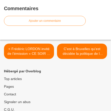
Commentaires
Ajouter un commentaire
< Frédéric LORDON invité
C'est à Bruxelles qu'est
de l’émission « CE SOIR ou
décidée la politique de la
JAMAIS ! » [Vendredi 17
France ! - Ça n'empêche >
avril 2015 -23 h 40 -France
2 ]
Hébergé par Overblog
Top articles
Pages
Contact
Signaler un abus
C.G.U.