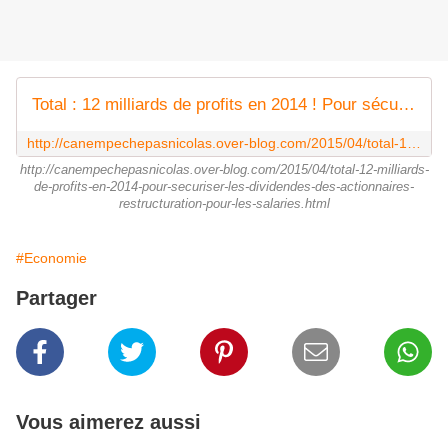
Total : 12 milliards de profits en 2014 ! Pour sécuriser les dividendes des actionnaires, restructuration pour les salariés ! - Ça n'empêche pas Nicolas
http://canempechepasnicolas.over-blog.com/2015/04/total-12-milliards-de-profits-en-2014-pour-securiser-les-dividendes-des-actionnaires-restructuration-pour-les-salaries.html
http://canempechepasnicolas.over-blog.com/2015/04/total-12-milliards-
de-profits-en-2014-pour-securiser-les-dividendes-des-actionnaires-
restructuration-pour-les-salaries.html
#Economie
Partager
Vous aimerez aussi