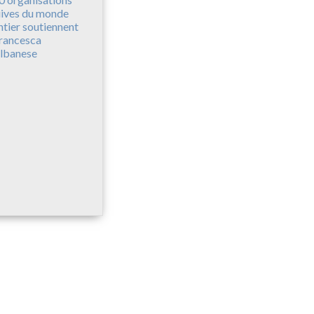
uives du monde
ntier soutiennent
rancesca
lbanese