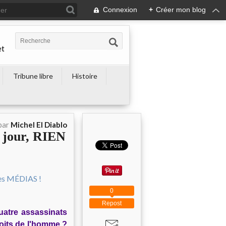
Connexion
+
Créer mon blog
et
Tribune libre
Histoire
par
Michel El Diablo
n jour, RIEN
0
Repost
Quatre assassinats
roits de l'homme ?