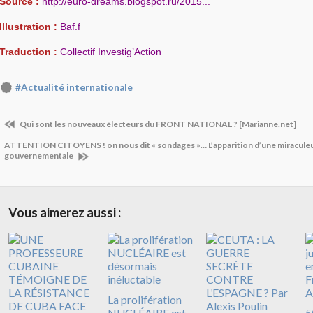
Source :
http://euro-dreams.blogspot.ru/2015...
Illustration :
Baf.f
Traduction :
Collectif Investig’Action
#Actualité internationale
Qui sont les nouveaux électeurs du FRONT NATIONAL ? [Marianne.net]
ATTENTION CITOYENS ! on nous dit « sondages »… L’apparition d’une miraculeu
gouvernementale
Vous aimerez aussi :
La prolifération
NUCLÉAIRE est
5