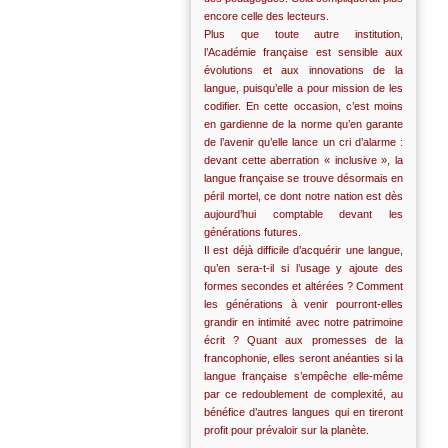
encore celle des lecteurs.
Plus que toute autre institution,
l’Académie française est sensible aux
évolutions et aux innovations de la
langue, puisqu’elle a pour mission de les
codifier. En cette occasion, c’est moins
en gardienne de la norme qu’en garante
de l’avenir qu’elle lance un cri d’alarme :
devant cette aberration « inclusive », la
langue française se trouve désormais en
péril mortel, ce dont notre nation est dès
aujourd’hui comptable devant les
générations futures.
Il est déjà difficile d’acquérir une langue,
qu’en sera-t-il si l’usage y ajoute des
formes secondes et altérées ? Comment
les générations à venir pourront-elles
grandir en intimité avec notre patrimoine
écrit ? Quant aux promesses de la
francophonie, elles seront anéanties si la
langue française s’empêche elle-même
par ce redoublement de complexité, au
bénéfice d’autres langues qui en tireront
profit pour prévaloir sur la planète.