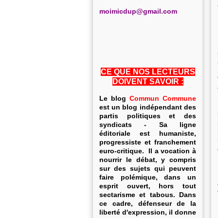
m
oimicdup@gmail.com
CE QUE NOS LECTEURS
DOIVENT SAVOIR :
Le blog
Commun Commune
est un blog indépendant des
partis politiques et des
syndicats - Sa ligne
éditoriale est humaniste,
progressiste et franchement
euro-critique. Il a vocation à
nourrir le débat, y compris
sur des sujets qui peuvent
faire polémique, dans un
esprit ouvert, hors tout
sectarisme et tabous. Dans
ce cadre, défenseur de la
liberté d'expression, il donne