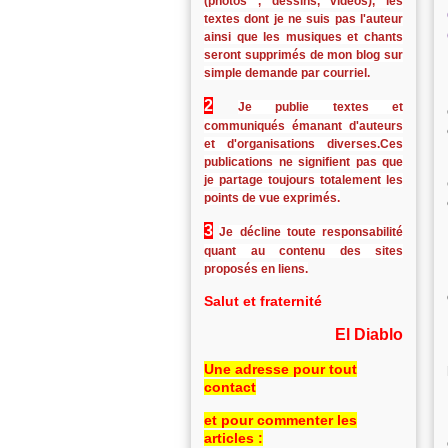
(photos , dessins, vidéos), les
textes dont je ne suis pas l'auteur
ainsi que les musiques et chants
seront supprimés de mon blog sur
simple demande par courriel.
2
Je publie textes et
communiqués émanant d'auteurs
et d'organisations diverses.Ces
publications ne signifient pas que
je partage toujours totalement les
points de vue exprimés.
3
Je décline toute responsabilité
quant au contenu des sites
proposés en liens.
Salut et fraternité
El Diablo
Une adresse pour tout
contact
et pour commenter les
articles :