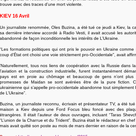
trouve avec des traces d’une mort violente.
KIEV 16 Avril
Un journaliste renommée, Oles Buzina, a été tué ce jeudi a Kiev, la c
sa dernière interview accordé à Radio Vesti, il avait accusé les autori
abandonné de façon inconditionnelle les intérêts de L’Ukraine.
“Les formations politiques qui ont pris le pouvoir en Ukraine comme
coup d’État ont choisi une voie strictement pro-Occidentale", avait aff
’Naturellement, tous nos liens de coopération avec la Russie dans la
l’aviation et la construction industrielle, furent instantanément déma
pays est en proie au chômage et beaucoup de gens n’ont plus d
promesses de Maidan se sont avérées être de la pure fiction. Cet
ukrainienne qui s’appelle pro-occidentale abandonne tout simplement l
de L’Ukraine”.
Buzina, un journaliste reconnu, écrivain et présentateur TV, a été tué
maison a Kiev depuis une Ford Focus bleu foncé avec des plaque
étrangères. Il était l’auteur de deux ouvrages, incluant “Taras Shev
“L’union de la Charrue et du Trident”. Buzina était le rédacteur en ch
mais avait quitté son poste au mois de mars dernier en raison de la c