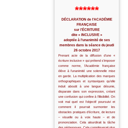
******
DÉCLARATION de l’ACADÉMIE
FRANÇAISE
sur l'ÉCRITURE
dite « INCLUSIVE »
adoptée à l’unanimité de ses
membres dans la séance du jeudi
26 octobre 2017
Prenant acte de la diffusion d’une «
écriture inclusive » qui prétend s’imposer
comme norme, l’Académie française
élève à l’unanimité une solennelle mise
en garde. La multiplication des marques
orthographiques et syntaxiques qu’elle
induit aboutit à une langue désunie,
disparate dans son expression, créant
une confusion qui confine à l’illisibilité. On
voit mal quel est l’objectif poursuivi et
comment il pourrait surmonter les
obstacles pratiques d’écriture, de lecture
– visuelle ou à voix haute – et de
prononciation. Cela alourdirait la tâche
des pédagogues. Cela compliquerait plus