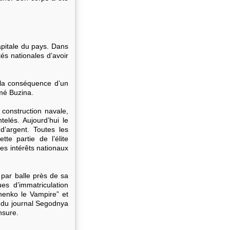
apitale du pays. Dans
tés nationales d’avoir
 la conséquence d’un
irmé Buzina.
 construction navale,
ntelés. Aujourd’hui le
’argent. Toutes les
te partie de l’élite
es intérêts nationaux
 par balle près de sa
s d’immatriculation
chenko le Vampire” et
ef du journal Segodnya
ensure.