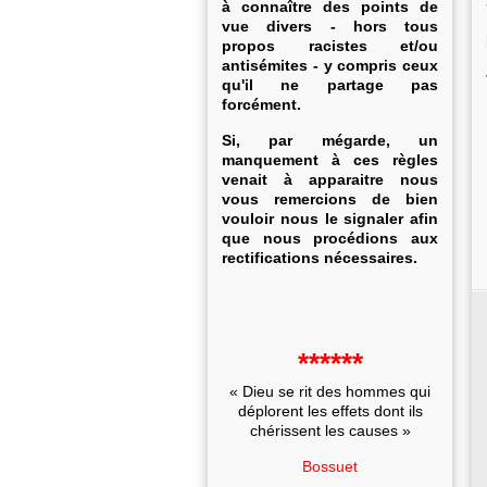
à connaître des points de
vue divers - hors tous
propos racistes et/ou
antisémites - y compris ceux
qu'il ne partage pas
forcément.
Si, par mégarde, un
manquement à ces règles
venait à apparaitre nous
vous remercions de bien
vouloir nous le signaler afin
que nous procédions aux
rectifications nécessaires.
******
« Dieu se rit des hommes qui
déplorent les effets dont ils
chérissent les causes »
Bossuet