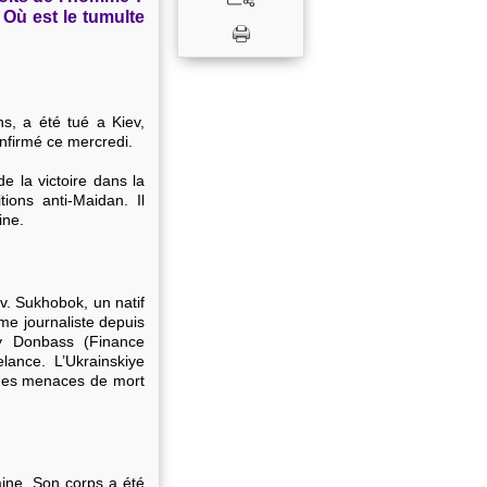
Où est le tumulte
s, a été tué a Kiev,
onfirmé ce mercredi.
 la victoire dans la
ions anti-Maidan. Il
ine.
v. Sukhobok, un natif
me journaliste depuis
oy Donbass (Finance
lance. L’Ukrainskiye
 des menaces de mort
aine. Son corps a été