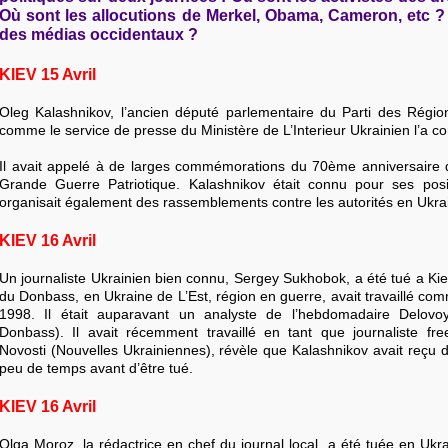
Où sont les allocutions de Merkel, Obama, Cameron, etc ? 
des médias occidentaux ?
KIEV 15 Avril
Oleg Kalashnikov, l’ancien député parlementaire du Parti des Région
comme le service de presse du Ministère de L’Interieur Ukrainien l’a c
Il avait appelé à de larges commémorations du 70ème anniversaire de
Grande Guerre Patriotique. Kalashnikov était connu pour ses posit
organisait également des rassemblements contre les autorités en Ukra
KIEV 16 Avril
Un journaliste Ukrainien bien connu, Sergey Sukhobok, a été tué a Kie
du Donbass, en Ukraine de L’Est, région en guerre, avait travaillé com
1998. Il était auparavant un analyste de l’hebdomadaire Delov
Donbass). Il avait récemment travaillé en tant que journaliste free
Novosti (Nouvelles Ukrainiennes), révèle que Kalashnikov avait reçu
peu de temps avant d’être tué.
KIEV 16 Avril
Olga Moroz, la rédactrice en chef du journal local, a été tuée en Ukr