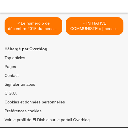
< Le numéro 5 de
« INITIATIVE
décembre 2015 du mensuel
COMMUNISTE » [mensuel
RUPTURES est paru !
du PRCF] de janvier 2016
ABONNEZ-VOUS VITE !
est paru >
Hébergé par Overblog
Top articles
Pages
Contact
Signaler un abus
C.G.U.
Cookies et données personnelles
Préférences cookies
Voir le profil de El Diablo sur le portail Overblog