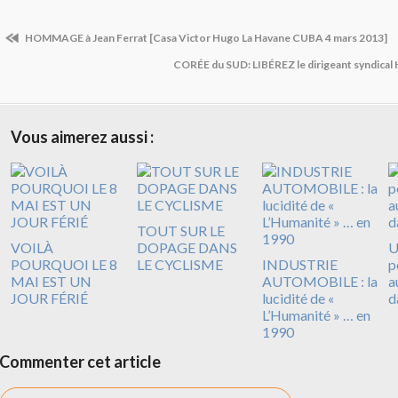
HOMMAGE à Jean Ferrat [Casa Victor Hugo La Havane CUBA 4 mars 2013]
CORÉE du SUD: LIBÉREZ le dirigeant syndic
Vous aimerez aussi :
TOUT SUR LE
VOILÀ
DOPAGE DANS
U
POURQUOI LE 8
LE CYCLISME
INDUSTRIE
p
MAI EST UN
AUTOMOBILE : la
a
JOUR FÉRIÉ
lucidité de «
d
L’Humanité » … en
1990
Commenter cet article