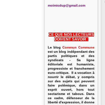
m
oimicdup@gmail.com
CE QUE NOS LECTEURS
DOIVENT SAVOIR :
Le blog
Commun Commune
est un blog indépendant des
partis politiques et des
syndicats - Sa ligne
éditoriale est humaniste,
progressiste et franchement
euro-critique. Il a vocation à
nourrir le débat, y compris
sur des sujets qui peuvent
faire polémique, dans un
esprit ouvert, hors tout
sectarisme et tabous. Dans
ce cadre, défenseur de la
liberté d'expression, il donne