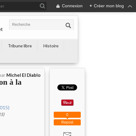
Connexion
+
Créer mon blog
et
Tribune libre
Histoire
par
Michel El Diablo
on à la
15)
0
Repost