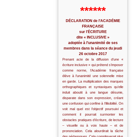
******
DÉCLARATION de l’ACADÉMIE
FRANÇAISE
sur l'ÉCRITURE
dite « INCLUSIVE »
adoptée à l’unanimité de ses
membres dans la séance du jeudi
26 octobre 2017
Prenant acte de la diffusion d’une «
écriture inclusive » qui prétend s’imposer
comme norme, l’Académie française
élève à l’unanimité une solennelle mise
en garde. La multiplication des marques
orthographiques et syntaxiques qu’elle
induit aboutit à une langue désunie,
disparate dans son expression, créant
une confusion qui confine à l’illisibilité. On
voit mal quel est l’objectif poursuivi et
comment il pourrait surmonter les
obstacles pratiques d’écriture, de lecture
– visuelle ou à voix haute – et de
prononciation. Cela alourdirait la tâche
des pédagogues. Cela compliquerait plus