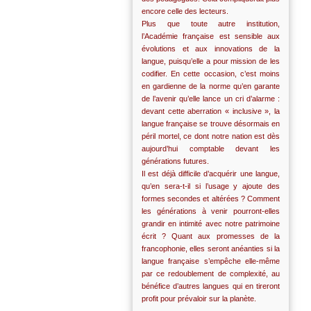
encore celle des lecteurs.
Plus que toute autre institution,
l’Académie française est sensible aux
évolutions et aux innovations de la
langue, puisqu’elle a pour mission de les
codifier. En cette occasion, c’est moins
en gardienne de la norme qu’en garante
de l’avenir qu’elle lance un cri d’alarme :
devant cette aberration « inclusive », la
langue française se trouve désormais en
péril mortel, ce dont notre nation est dès
aujourd’hui comptable devant les
générations futures.
Il est déjà difficile d’acquérir une langue,
qu’en sera-t-il si l’usage y ajoute des
formes secondes et altérées ? Comment
les générations à venir pourront-elles
grandir en intimité avec notre patrimoine
écrit ? Quant aux promesses de la
francophonie, elles seront anéanties si la
langue française s’empêche elle-même
par ce redoublement de complexité, au
bénéfice d’autres langues qui en tireront
profit pour prévaloir sur la planète.