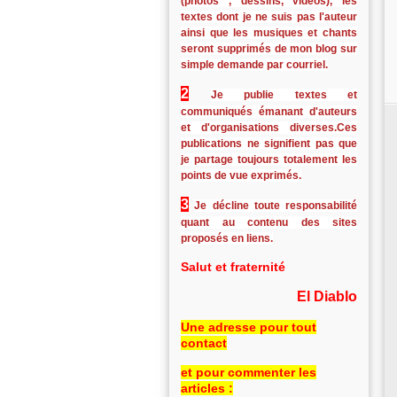
(photos , dessins, vidéos), les
textes dont je ne suis pas l'auteur
ainsi que les musiques et chants
seront supprimés de mon blog sur
simple demande par courriel.
2
Je publie textes et
communiqués émanant d'auteurs
et d'organisations diverses.Ces
publications ne signifient pas que
je partage toujours totalement les
points de vue exprimés.
3
Je décline toute responsabilité
quant au contenu des sites
proposés en liens.
Salut et fraternité
El Diablo
Une adresse pour tout
contact
et pour commenter les
articles :