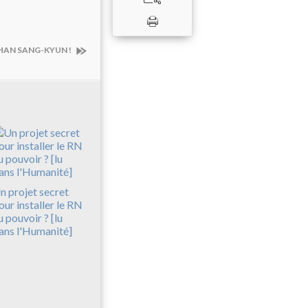
al HAN SANG-KYUN !
n projet secret
our installer le RN
u pouvoir ? [lu
ans l'Humanité]