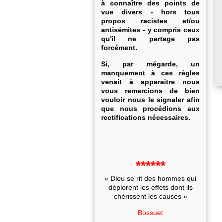
à connaître des points de
vue divers - hors tous
propos racistes et/ou
antisémites - y compris ceux
qu'il ne partage pas
forcément.
Si, par mégarde, un
manquement à ces règles
venait à apparaitre nous
vous remercions de bien
vouloir nous le signaler afin
que nous procédions aux
rectifications nécessaires.
******
« Dieu se rit des hommes qui
déplorent les effets dont ils
chérissent les causes »
Bossuet