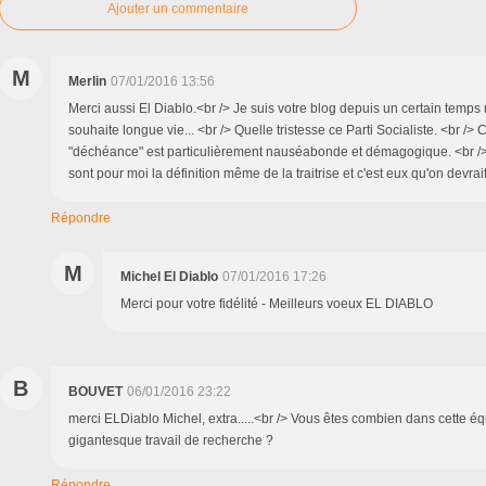
Ajouter un commentaire
M
Merlin
07/01/2016 13:56
Merci aussi El Diablo.<br /> Je suis votre blog depuis un certain temps 
souhaite longue vie... <br /> Quelle tristesse ce Parti Socialiste. <br /> 
"déchéance" est particulièrement nauséabonde et démagogique. <br />
sont pour moi la définition même de la traitrise et c'est eux qu'on devrait
Répondre
M
Michel El Diablo
07/01/2016 17:26
Merci pour votre fidélité - Meilleurs voeux EL DIABLO
B
BOUVET
06/01/2016 23:22
merci ELDiablo Michel, extra.....<br /> Vous êtes combien dans cette é
gigantesque travail de recherche ?
Répondre