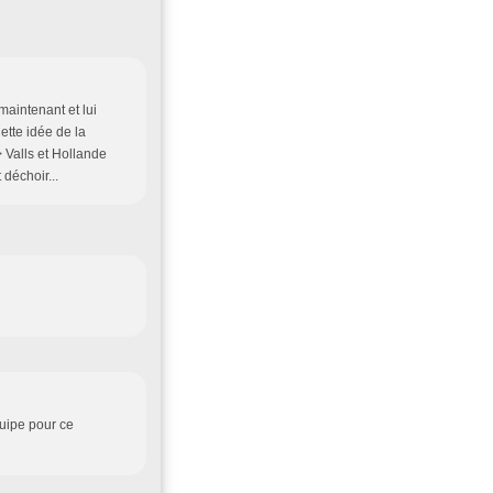
maintenant et lui
Cette idée de la
 Valls et Hollande
 déchoir...
quipe pour ce