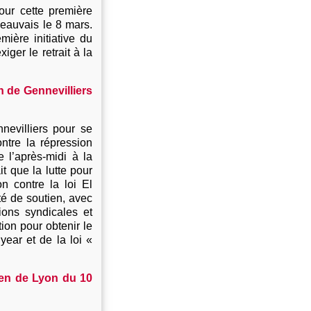
ur cette première
eauvais le 8 mars.
mière initiative du
iger le retrait à la
 de Gennevilliers
evilliers pour se
tre la répression
e l’après-midi à la
it que la lutte pour
n contre la loi El
té de soutien, avec
ons syndicales et
tion pour obtenir le
year et de la loi «
en de Lyon du 10