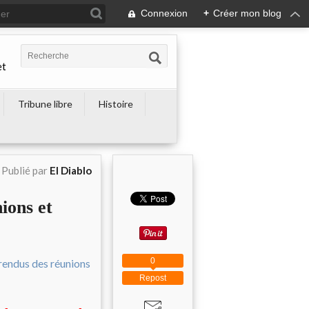
Connexion
+
Créer mon blog
et
Tribune libre
Histoire
Publié par
El Diablo
ons et
0
Repost