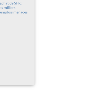
achat de SFR :
es milliers
’emplois menacés