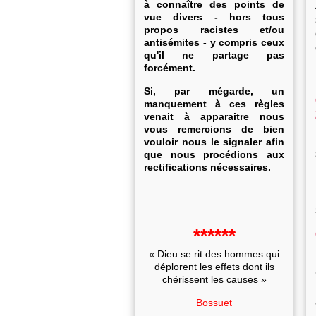
à connaître des points de
vue divers - hors tous
propos racistes et/ou
antisémites - y compris ceux
qu'il ne partage pas
forcément.
Si, par mégarde, un
manquement à ces règles
venait à apparaitre nous
vous remercions de bien
vouloir nous le signaler afin
que nous procédions aux
rectifications nécessaires.
******
« Dieu se rit des hommes qui
déplorent les effets dont ils
chérissent les causes »
Bossuet