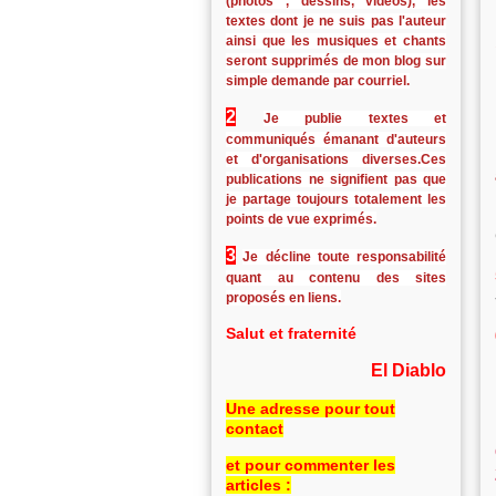
(photos , dessins, vidéos), les
textes dont je ne suis pas l'auteur
ainsi que les musiques et chants
seront supprimés de mon blog sur
simple demande par courriel.
2
Je publie textes et
communiqués émanant d'auteurs
et d'organisations diverses.Ces
publications ne signifient pas que
je partage toujours totalement les
points de vue exprimés.
3
Je décline toute responsabilité
quant au contenu des sites
proposés en liens.
Salut et fraternité
El Diablo
Une adresse pour tout
contact
et pour commenter les
articles :