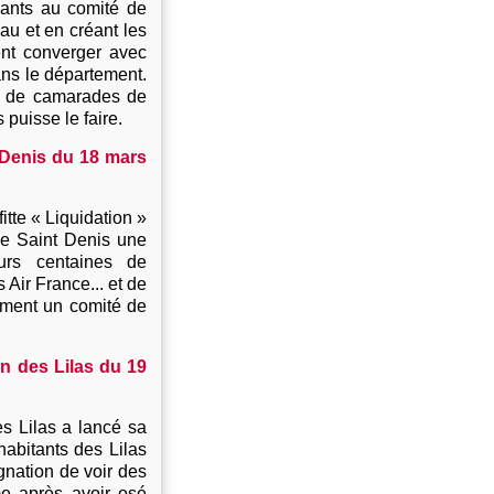
ipants au comité de
au et en créant les
ent converger avec
dans le département.
um de camarades de
 puisse le faire.
-Denis du 18 mars
itte « Liquidation »
 de Saint Denis une
eurs centaines de
 Air France... et de
ement un comité de
n des Lilas du 19
s Lilas a lancé sa
habitants des Lilas
ignation de voir des
e après avoir osé