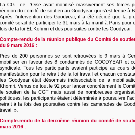
La CGT de L’Oise avait mobilisé massivement ses forces po
réunion du comité de soutien au Goodyear qui s’est tenue à B
Après l’intervention des Goodyear, il a été décidé que la pre
comité serait de participer le 31 mars à la manif à Paris pour ex
fois de la loi EL Kohmri et des poursuites contre les Goodyear.
Compte-rendu de la réunion publique du Comité de soutien
du 9 mars 2016 :
Près de 200 personnes se sont retrouvées le 9 mars à Genn
mobiliser en faveur des 8 condamnés de GOODYEAR et con
syndicale. Tous les participants avaient participé au cours d
manifestation pour le retrait de la loi travail et chacun constata
les Goodyear était désormais indissociable de la mobilisatio
Khomri. Venus de tout le 92 pour lancer concrètement le Comi
le soutien de la CGT mais aussi de nombreuses organisati
politiques, les participants étaient déterminés à poursuivre l’ac
retrait à la fois des poursuites contre les camarades de Good
travail ».
Compte-rendu de la deuxième réunion du comité de souti
mars 2016 :