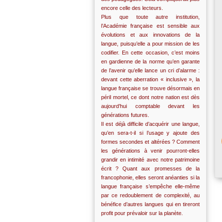
encore celle des lecteurs.
Plus que toute autre institution,
l’Académie française est sensible aux
évolutions et aux innovations de la
langue, puisqu’elle a pour mission de les
codifier. En cette occasion, c’est moins
en gardienne de la norme qu’en garante
de l’avenir qu’elle lance un cri d’alarme :
devant cette aberration « inclusive », la
langue française se trouve désormais en
péril mortel, ce dont notre nation est dès
aujourd’hui comptable devant les
générations futures.
Il est déjà difficile d’acquérir une langue,
qu’en sera-t-il si l’usage y ajoute des
formes secondes et altérées ? Comment
les générations à venir pourront-elles
grandir en intimité avec notre patrimoine
écrit ? Quant aux promesses de la
francophonie, elles seront anéanties si la
langue française s’empêche elle-même
par ce redoublement de complexité, au
bénéfice d’autres langues qui en tireront
profit pour prévaloir sur la planète.