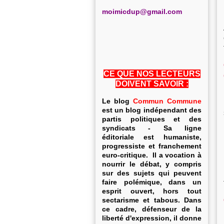
m
oimicdup@gmail.com
CE QUE NOS LECTEURS
DOIVENT SAVOIR :
Le blog
Commun Commune
est un blog indépendant des
partis politiques et des
syndicats - Sa ligne
éditoriale est humaniste,
progressiste et franchement
euro-critique. Il a vocation à
nourrir le débat, y compris
sur des sujets qui peuvent
faire polémique, dans un
esprit ouvert, hors tout
sectarisme et tabous. Dans
ce cadre, défenseur de la
liberté d'expression, il donne