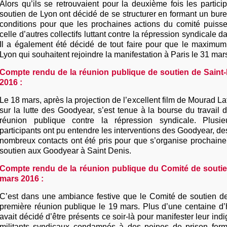
Alors qu’ils se retrouvaient pour la deuxième fois les partic
soutien de Lyon ont décidé de se structurer en formant un bure
conditions pour que les prochaines actions du comité puiss
celle d’autres collectifs luttant contre la répression syndicale 
Il a également été décidé de tout faire pour que le maxim
Lyon qui souhaitent rejoindre la manifestation à Paris le 31 mars
Compte rendu de la réunion publique de soutien de Saint
2016 :
Le 18 mars, après la projection de l’excellent film de Mourad Laf
sur la lutte des Goodyear, s’est tenue à la bourse du travail
réunion publique contre la répression syndicale. Plusi
participants ont pu entendre les interventions des Goodyear, des
nombreux contacts ont été pris pour que s’organise prochain
soutien aux Goodyear à Saint Denis.
Compte rendu de la réunion publique du Comité de soutie
mars 2016 :
C’est dans une ambiance festive que le Comité de soutien de
première réunion publique le 19 mars. Plus d’une centaine d’
avait décidé d’être présents ce soir-là pour manifester leur ind
militants syndicaux condamnés à des peines de prison ferm