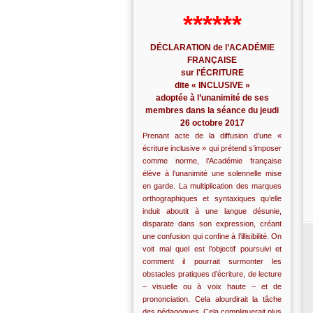
******
DÉCLARATION de l’ACADÉMIE
FRANÇAISE
sur l'ÉCRITURE
dite « INCLUSIVE »
adoptée à l’unanimité de ses
membres dans la séance du jeudi
26 octobre 2017
Prenant acte de la diffusion d’une «
écriture inclusive » qui prétend s’imposer
comme norme, l’Académie française
élève à l’unanimité une solennelle mise
en garde. La multiplication des marques
orthographiques et syntaxiques qu’elle
induit aboutit à une langue désunie,
disparate dans son expression, créant
une confusion qui confine à l’illisibilité. On
voit mal quel est l’objectif poursuivi et
comment il pourrait surmonter les
obstacles pratiques d’écriture, de lecture
– visuelle ou à voix haute – et de
prononciation. Cela alourdirait la tâche
des pédagogues. Cela compliquerait plus