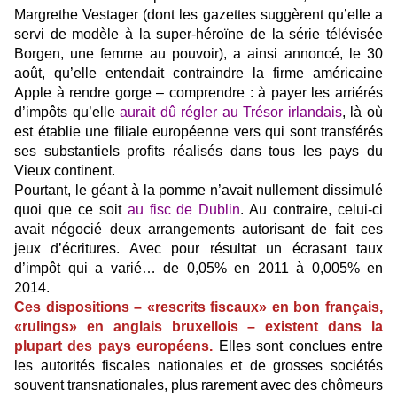
Margrethe Vestager (dont les gazettes suggèrent qu’elle a
servi de modèle à la super-héroïne de la série télévisée
Borgen, une femme au pouvoir), a ainsi annoncé, le 30
août, qu’elle entendait contraindre la firme américaine
Apple à rendre gorge – comprendre : à payer les arriérés
d’impôts qu’elle
aurait dû régler au Trésor irlandais
, là où
est établie une filiale européenne vers qui sont transférés
ses substantiels profits réalisés dans tous les pays du
Vieux continent.
Pourtant, le géant à la pomme n’avait nullement dissimulé
quoi que ce soit
au fisc de Dublin
. Au contraire, celui-ci
avait négocié deux arrangements autorisant de fait ces
jeux d’écritures. Avec pour résultat un écrasant taux
d’impôt qui a varié… de 0,05% en 2011 à 0,005% en
2014.
Ces dispositions – «rescrits fiscaux» en bon français,
«rulings» en anglais bruxellois – existent dans la
plupart des pays européens.
Elles sont conclues entre
les autorités fiscales nationales et de grosses sociétés
souvent transnationales, plus rarement avec des chômeurs