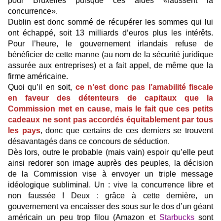
pour Bruxelles puisque ces aides «faussent la
concurrence».
Dublin est donc sommé de récupérer les sommes qui lui
ont échappé, soit 13 milliards d’euros plus les intérêts.
Pour l’heure, le gouvernement irlandais refuse de
bénéficier de cette manne (au nom de la sécurité juridique
assurée aux entreprises) et a fait appel, de même que la
firme américaine.
Quoi qu’il en soit,
ce n’est donc pas l’amabilité fiscale
en faveur des détenteurs de capitaux que la
Commission met en cause, mais le fait que ces petits
cadeaux ne sont pas accordés équitablement par tous
les pays
, donc que certains de ces derniers se trouvent
désavantagés dans ce concours de séduction.
Dès lors, outre le probable (mais vain) espoir qu’elle peut
ainsi redorer son image auprès des peuples, la décision
de la Commission vise à envoyer un triple message
idéologique subliminal. Un : vive la concurrence libre et
non faussée ! Deux : grâce à cette dernière, un
gouvernement va encaisser des sous sur le dos d’un géant
américain un peu trop filou (Amazon et
Starbucks
sont