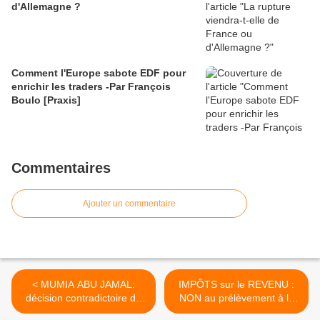
d'Allemagne ?
Comment l'Europe sabote EDF pour
enrichir les traders -Par François
Boulo [Praxis]
Commentaires
Ajouter un commentaire
< MUMIA ABU JAMAL:
IMPÔTS sur le REVENU :
décision contradictoire du
NON au prélèvement à la
juge fédéral ...
source ! >