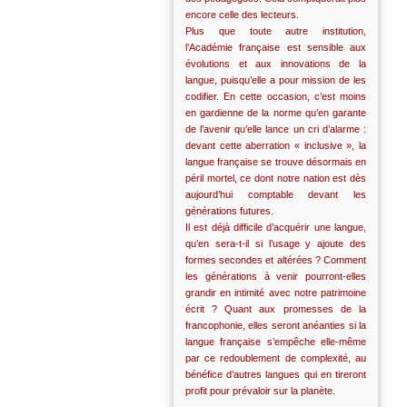
encore celle des lecteurs.
Plus que toute autre institution,
l’Académie française est sensible aux
évolutions et aux innovations de la
langue, puisqu’elle a pour mission de les
codifier. En cette occasion, c’est moins
en gardienne de la norme qu’en garante
de l’avenir qu’elle lance un cri d’alarme :
devant cette aberration « inclusive », la
langue française se trouve désormais en
péril mortel, ce dont notre nation est dès
aujourd’hui comptable devant les
générations futures.
Il est déjà difficile d’acquérir une langue,
qu’en sera-t-il si l’usage y ajoute des
formes secondes et altérées ? Comment
les générations à venir pourront-elles
grandir en intimité avec notre patrimoine
écrit ? Quant aux promesses de la
francophonie, elles seront anéanties si la
langue française s’empêche elle-même
par ce redoublement de complexité, au
bénéfice d’autres langues qui en tireront
profit pour prévaloir sur la planète.