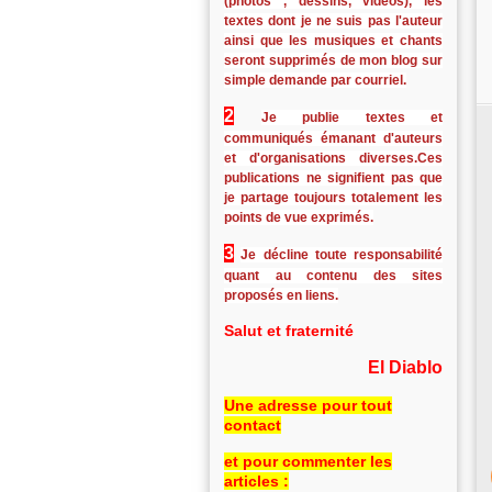
(photos , dessins, vidéos), les
textes dont je ne suis pas l'auteur
ainsi que les musiques et chants
seront supprimés de mon blog sur
simple demande par courriel.
2
Je publie textes et
communiqués émanant d'auteurs
et d'organisations diverses.Ces
publications ne signifient pas que
je partage toujours totalement les
points de vue exprimés.
3
Je décline toute responsabilité
quant au contenu des sites
proposés en liens.
Salut et fraternité
El Diablo
Une adresse pour tout
contact
et pour commenter les
articles :