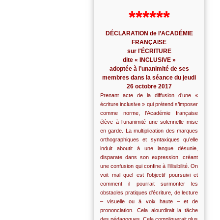
******
DÉCLARATION de l’ACADÉMIE
FRANÇAISE
sur l'ÉCRITURE
dite « INCLUSIVE »
adoptée à l’unanimité de ses
membres dans la séance du jeudi
26 octobre 2017
Prenant acte de la diffusion d’une «
écriture inclusive » qui prétend s’imposer
comme norme, l’Académie française
élève à l’unanimité une solennelle mise
en garde. La multiplication des marques
orthographiques et syntaxiques qu’elle
induit aboutit à une langue désunie,
disparate dans son expression, créant
une confusion qui confine à l’illisibilité. On
voit mal quel est l’objectif poursuivi et
comment il pourrait surmonter les
obstacles pratiques d’écriture, de lecture
– visuelle ou à voix haute – et de
prononciation. Cela alourdirait la tâche
des pédagogues. Cela compliquerait plus