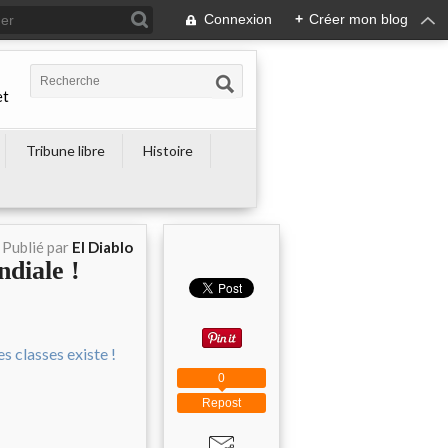
Connexion
+
Créer mon blog
et
Tribune libre
Histoire
Publié par
El Diablo
diale !
0
Repost