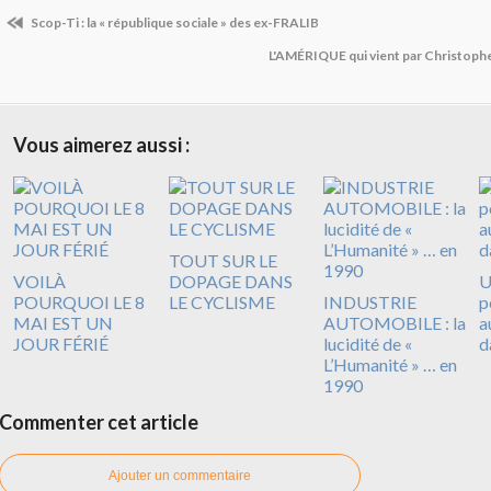
Scop-Ti : la « république sociale » des ex-FRALIB
L'AMÉRIQUE qui vient par Christoph
Vous aimerez aussi :
TOUT SUR LE
VOILÀ
DOPAGE DANS
U
POURQUOI LE 8
LE CYCLISME
INDUSTRIE
p
MAI EST UN
AUTOMOBILE : la
a
JOUR FÉRIÉ
lucidité de «
d
L’Humanité » … en
1990
Commenter cet article
Ajouter un commentaire