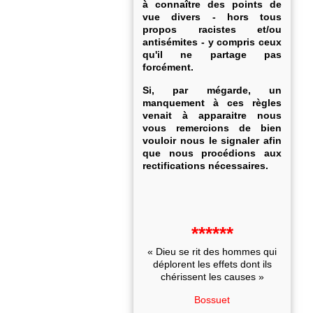
à connaître des points de
vue divers - hors tous
propos racistes et/ou
antisémites - y compris ceux
qu'il ne partage pas
forcément.
Si, par mégarde, un
manquement à ces règles
venait à apparaitre nous
vous remercions de bien
vouloir nous le signaler afin
que nous procédions aux
rectifications nécessaires.
******
« Dieu se rit des hommes qui
déplorent les effets dont ils
chérissent les causes »
Bossuet