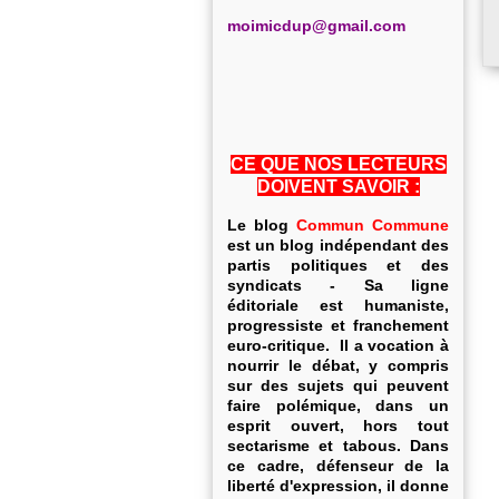
m
oimicdup@gmail.com
CE QUE NOS LECTEURS
DOIVENT SAVOIR :
Le blog
Commun Commune
est un blog indépendant des
partis politiques et des
syndicats - Sa ligne
éditoriale est humaniste,
progressiste et franchement
euro-critique. Il a vocation à
nourrir le débat, y compris
sur des sujets qui peuvent
faire polémique, dans un
esprit ouvert, hors tout
sectarisme et tabous. Dans
ce cadre, défenseur de la
liberté d'expression, il donne