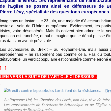
capoter le Brexit. Les représentants de l’aristocrati
de l’Eglise se posent ainsi en défenseurs de Br
Pierre Lévy, spécialiste des questions européennes.
Imaginons un instant. Le 23 juin, une majorité d’électeurs brita
rester au sein de l’Union européenne. Evidemment, les partis
tristes, voire désespérés. Mais ils doivent bien admettre le ve
question est tranchée, et nul n’imagine que le débat puisse être
cas dans un avenir prévisible.
Les adversaires du Brexit – au Royaume-Uni, mais aussi a
européennes – ne raisonnent pas comme cela. Pas du tout. 
défavorable, un verdict populaire est considéré comme erroné et
[…]
LIEN VERS LA SUITE DE L’ARTICLE CI-DESSOUS :
Au Royaume-Uni, les Chambre des Lords, non élue, rêve de faire 
Les représentants de l'aristocratie britannique et de l'Eglise 
défenseurs de Bruxelles, poin...