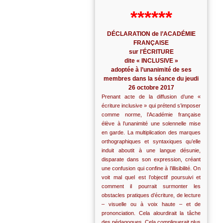
******
DÉCLARATION de l’ACADÉMIE
FRANÇAISE
sur l'ÉCRITURE
dite « INCLUSIVE »
adoptée à l’unanimité de ses
membres dans la séance du jeudi
26 octobre 2017
Prenant acte de la diffusion d’une «
écriture inclusive » qui prétend s’imposer
comme norme, l’Académie française
élève à l’unanimité une solennelle mise
en garde. La multiplication des marques
orthographiques et syntaxiques qu’elle
induit aboutit à une langue désunie,
disparate dans son expression, créant
une confusion qui confine à l’illisibilité. On
voit mal quel est l’objectif poursuivi et
comment il pourrait surmonter les
obstacles pratiques d’écriture, de lecture
– visuelle ou à voix haute – et de
prononciation. Cela alourdirait la tâche
des pédagogues. Cela compliquerait plus