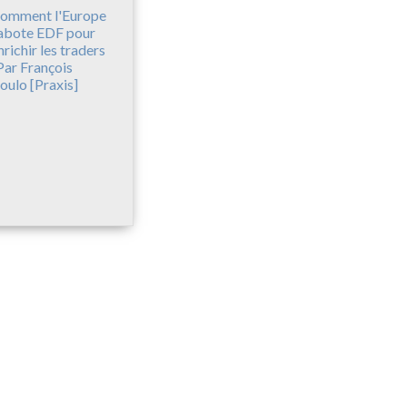
omment l'Europe
abote EDF pour
nrichir les traders
Par François
oulo [Praxis]