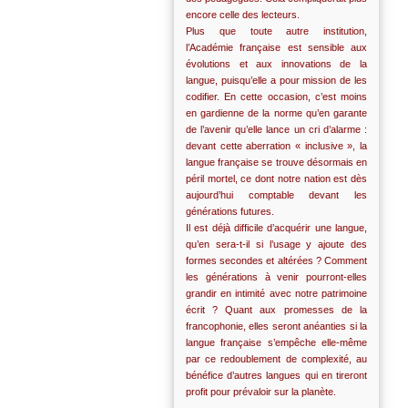
encore celle des lecteurs.
Plus que toute autre institution,
l’Académie française est sensible aux
évolutions et aux innovations de la
langue, puisqu’elle a pour mission de les
codifier. En cette occasion, c’est moins
en gardienne de la norme qu’en garante
de l’avenir qu’elle lance un cri d’alarme :
devant cette aberration « inclusive », la
langue française se trouve désormais en
péril mortel, ce dont notre nation est dès
aujourd’hui comptable devant les
générations futures.
Il est déjà difficile d’acquérir une langue,
qu’en sera-t-il si l’usage y ajoute des
formes secondes et altérées ? Comment
les générations à venir pourront-elles
grandir en intimité avec notre patrimoine
écrit ? Quant aux promesses de la
francophonie, elles seront anéanties si la
langue française s’empêche elle-même
par ce redoublement de complexité, au
bénéfice d’autres langues qui en tireront
profit pour prévaloir sur la planète.