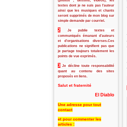
(photos , dessins, vidéos), les
textes dont je ne suis pas l'auteur
ainsi que les musiques et chants
seront supprimés de mon blog sur
simple demande par courriel.
2
Je publie textes et
communiqués émanant d'auteurs
et d'organisations diverses.Ces
publications ne signifient pas que
je partage toujours totalement les
points de vue exprimés.
3
Je décline toute responsabilité
quant au contenu des sites
proposés en liens.
Salut et fraternité
El Diablo
Une adresse pour tout
contact
et pour commenter les
articles :