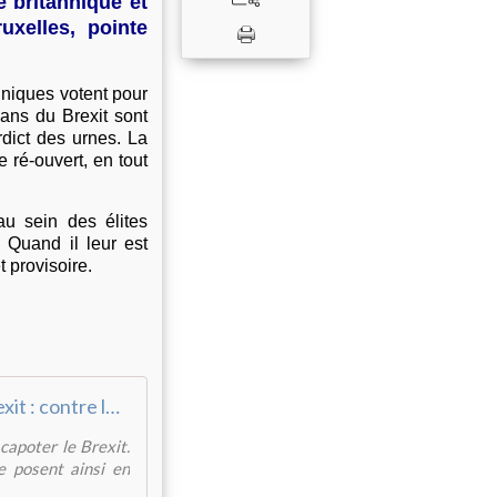
e britannique et
uxelles, pointe
nniques votent pour
ans du Brexit sont
rdict des urnes. La
 ré-ouvert, en tout
u sein des élites
Quand il leur est
 provisoire.
Brexit : contre le peuple, les Lords font de la résistance...
capoter le Brexit.
se posent ainsi en