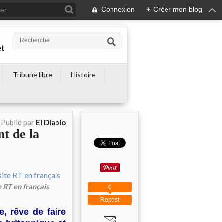
Connexion
+
Créer mon blog
et
Tribune libre
Histoire
Publié par
El Diablo
nt de la
e RT en français
0
Repost
, rêve de faire