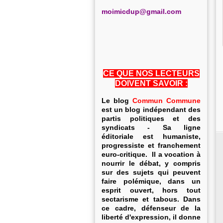
m
oimicdup@gmail.com
CE QUE NOS LECTEURS
DOIVENT SAVOIR :
Le blog
Commun Commune
est un blog indépendant des
partis politiques et des
syndicats - Sa ligne
éditoriale est humaniste,
progressiste et franchement
euro-critique. Il a vocation à
nourrir le débat, y compris
sur des sujets qui peuvent
faire polémique, dans un
esprit ouvert, hors tout
sectarisme et tabous. Dans
ce cadre, défenseur de la
liberté d'expression, il donne