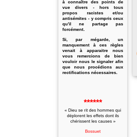
à connaître des points de
vue divers - hors tous
propos racistes et/ou
antisémites - y compris ceux
qu'il ne partage pas
forcément.
Si, par mégarde, un
manquement à ces règles
venait à apparaitre nous
vous remercions de bien
vouloir nous le signaler afin
que nous procédions aux
rectifications nécessaires.
******
« Dieu se rit des hommes qui
déplorent les effets dont ils
chérissent les causes »
Bossuet