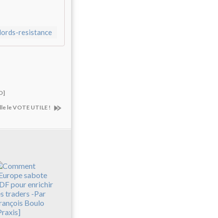
lords-resistance
O]
le le VOTE UTILE !