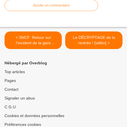
Ajouter un commentaire
< SNCF: Retour sur
Le DÉCRYPTAGE de la
l'incident de la gare
rentrée ! [vidéo] >
MONTPARNASSE du 29
juillet dernier: itinéraire d'un
FIASCO ANNONCÉ [La
Hébergé par Overblog
Tribune des cheminots]
Top articles
Pages
Contact
Signaler un abus
C.G.U.
Cookies et données personnelles
Préférences cookies