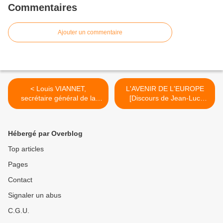
Commentaires
Ajouter un commentaire
< Louis VIANNET,
L'AVENIR DE L'EUROPE
secrétaire général de la
[Discours de Jean-Luc
CGT entre 1992 et 1999,
Mélenchon à l'Assemblée
est mort
Nationale le 10 octobre
2017] >
Hébergé par Overblog
Top articles
Pages
Contact
Signaler un abus
C.G.U.