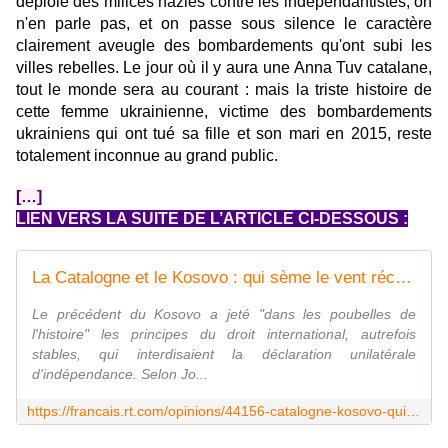
déploie des milices nazies contre les indépendantistes, on
n'en parle pas, et on passe sous silence le caractère
clairement aveugle des bombardements qu'ont subi les
villes rebelles. Le jour où il y aura une Anna Tuv catalane,
tout le monde sera au courant : mais la triste histoire de
cette femme ukrainienne, victime des bombardements
ukrainiens qui ont tué sa fille et son mari en 2015, reste
totalement inconnue au grand public.
[…]
LIEN VERS LA SUITE DE L’ARTICLE CI-DESSOUS :
La Catalogne et le Kosovo : qui sème le vent récolte la tempête
Le précédent du Kosovo a jeté "dans les poubelles de
l'histoire" les principes du droit international, autrefois
stables, qui interdisaient la déclaration unilatérale
d'indépendance. Selon Jo...
https://francais.rt.com/opinions/44156-catalogne-kosovo-qui-seme-vent-recolte-tempete