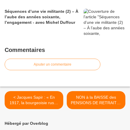
Séquences d’une vie militante (2) – À
l’aube des années soixante,
l’engagement - avec Michel Duffour
Commentaires
Ajouter un commentaire
< Jacques Sapir : « En
NON à la BAISSE des
1917, la bourgeoisie russe
PENSIONS DE RETRAITE !
est faible et incapable de
Actifs- Retraités
s’affirmer » (1/2)
MOBILISONS-NOUS ! >
Hébergé par Overblog