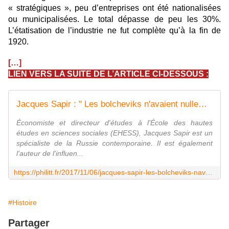
« stratégiques », peu d’entreprises ont été nationalisées
ou municipalisées. Le total dépasse de peu les 30%.
L’étatisation de l’industrie ne fut complète qu’à la fin de
1920.
[…]
LIEN VERS LA SUITE DE L’ARTICLE CI-DESSOUS :
Jacques Sapir : " Les bolcheviks n'avaient nullement le modèle soviétique en tête " (2/2) | PHILITT
Économiste et directeur d'études à l'École des hautes
études en sciences sociales (EHESS), Jacques Sapir est un
spécialiste de la Russie contemporaine. Il est également
l'auteur de l'influen...
https://philitt.fr/2017/11/06/jacques-sapir-les-bolcheviks-navaient-nullement-le-modele-sovietique-en-tete-22/
#Histoire
Partager