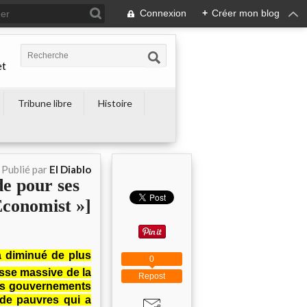
Connexion
+
Créer mon blog
et
Tribune libre
Histoire
Publié par
El Diablo
e pour ses
 Economist »]
a diminué de plus
0
aisse massive de la
Repost
 les gouvernements
 de pauvres qui a