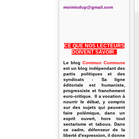
m
oimicdup@gmail.com
CE QUE NOS LECTEURS
DOIVENT SAVOIR :
Le blog
Commun Commune
est un blog indépendant des
partis politiques et des
syndicats - Sa ligne
éditoriale est humaniste,
progressiste et franchement
euro-critique. Il a vocation à
nourrir le débat, y compris
sur des sujets qui peuvent
faire polémique, dans un
esprit ouvert, hors tout
sectarisme et tabous. Dans
ce cadre, défenseur de la
liberté d'expression, il donne