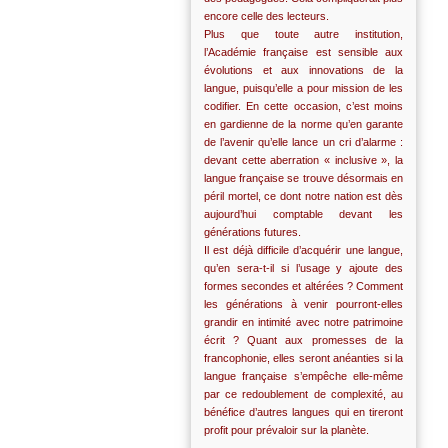
encore celle des lecteurs.
Plus que toute autre institution,
l’Académie française est sensible aux
évolutions et aux innovations de la
langue, puisqu’elle a pour mission de les
codifier. En cette occasion, c’est moins
en gardienne de la norme qu’en garante
de l’avenir qu’elle lance un cri d’alarme :
devant cette aberration « inclusive », la
langue française se trouve désormais en
péril mortel, ce dont notre nation est dès
aujourd’hui comptable devant les
générations futures.
Il est déjà difficile d’acquérir une langue,
qu’en sera-t-il si l’usage y ajoute des
formes secondes et altérées ? Comment
les générations à venir pourront-elles
grandir en intimité avec notre patrimoine
écrit ? Quant aux promesses de la
francophonie, elles seront anéanties si la
langue française s’empêche elle-même
par ce redoublement de complexité, au
bénéfice d’autres langues qui en tireront
profit pour prévaloir sur la planète.