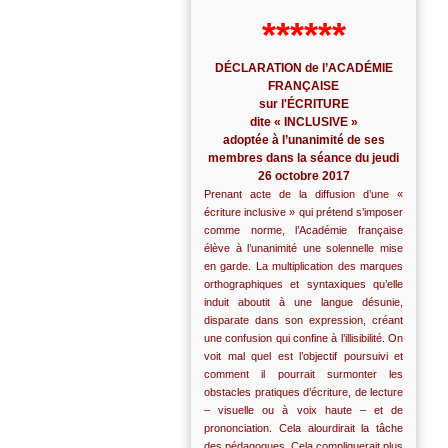
******
DÉCLARATION de l’ACADÉMIE
FRANÇAISE
sur l'ÉCRITURE
dite « INCLUSIVE »
adoptée à l’unanimité de ses
membres dans la séance du jeudi
26 octobre 2017
Prenant acte de la diffusion d’une «
écriture inclusive » qui prétend s’imposer
comme norme, l’Académie française
élève à l’unanimité une solennelle mise
en garde. La multiplication des marques
orthographiques et syntaxiques qu’elle
induit aboutit à une langue désunie,
disparate dans son expression, créant
une confusion qui confine à l’illisibilité. On
voit mal quel est l’objectif poursuivi et
comment il pourrait surmonter les
obstacles pratiques d’écriture, de lecture
– visuelle ou à voix haute – et de
prononciation. Cela alourdirait la tâche
des pédagogues. Cela compliquerait plus