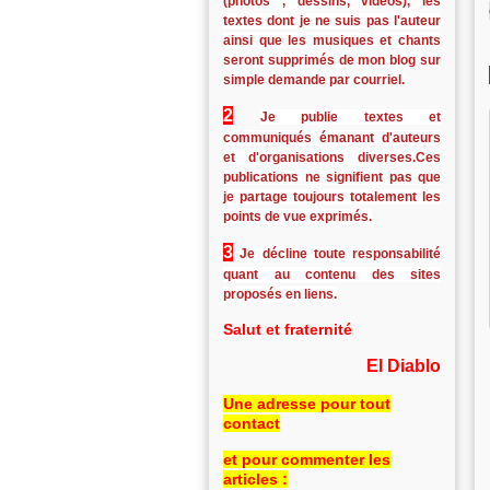
(photos , dessins, vidéos), les
textes dont je ne suis pas l'auteur
ainsi que les musiques et chants
seront supprimés de mon blog sur
simple demande par courriel.
2
Je publie textes et
communiqués émanant d'auteurs
et d'organisations diverses.Ces
publications ne signifient pas que
je partage toujours totalement les
points de vue exprimés.
3
Je décline toute responsabilité
quant au contenu des sites
proposés en liens.
Salut et fraternité
El Diablo
Une adresse pour tout
contact
et pour commenter les
articles :