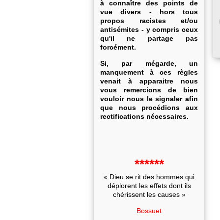
à connaître des points de
vue divers - hors tous
propos racistes et/ou
antisémites - y compris ceux
qu'il ne partage pas
forcément.
Si, par mégarde, un
manquement à ces règles
venait à apparaitre nous
vous remercions de bien
vouloir nous le signaler afin
que nous procédions aux
rectifications nécessaires.
******
« Dieu se rit des hommes qui
déplorent les effets dont ils
chérissent les causes »
Bossuet