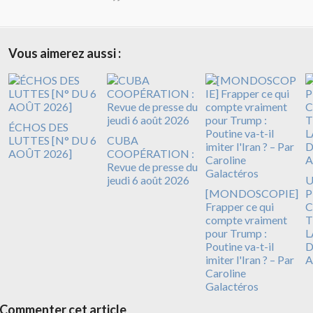
Vous aimerez aussi :
ÉCHOS DES
LUTTES [N° DU 6
CUBA
AOÛT 2026]
COOPÉRATION :
Revue de presse du
jeudi 6 août 2026
[MONDOSCOPIE]
P
Frapper ce qui
C
compte vraiment
T
pour Trump :
L
Poutine va-t-il
D
imiter l'Iran ? – Par
A
Caroline
Galactéros
Commenter cet article