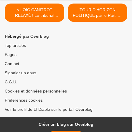
< LOÏC CANITROT
TOUR D’HORIZON
RELAXÉ ! Le tribunal
POLITIQUE par le Parti de
confirme que les
la démondialisation >
accusations du MEDEF
étaient fausses
Hébergé par Overblog
[Communiqué de la
Compagnie Jolie Môme]
Top articles
Pages
Contact
Signaler un abus
C.G.U.
Cookies et données personnelles
Préférences cookies
Voir le profil de El Diablo sur le portail Overblog
Créer un blog sur Overblog