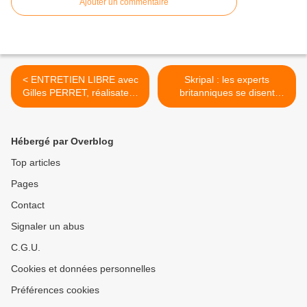
Ajouter un commentaire
< ENTRETIEN LIBRE avec
Skripal : les experts
Gilles PERRET, réalisateur
britanniques se disent
et documentariste, auteur
incapables de prouver
des « Jours heureux » et de
l'origine russe du poison >
« La Sociale » [vidéo]
Hébergé par Overblog
Top articles
Pages
Contact
Signaler un abus
C.G.U.
Cookies et données personnelles
Préférences cookies