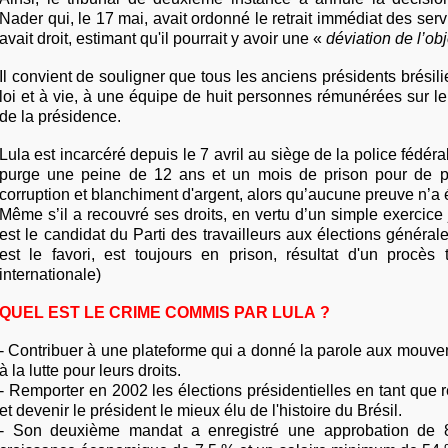
Nader qui, le 17 mai, avait ordonné le retrait immédiat des ser
avait droit, estimant qu'il pourrait y avoir une «
déviation de l’obj
Il convient de souligner que tous les anciens présidents brésilie
loi et à vie, à une équipe de huit personnes rémunérées sur l
de la présidence.
Lula est incarcéré depuis le 7 avril au siège de la police fédéral
purge une peine de 12 ans et un mois de prison pour de pr
corruption et blanchiment d'argent, alors qu’aucune preuve n’a é
Même s’il a recouvré ses droits, en vertu d’un simple exercice j
est le candidat du Parti des travailleurs aux élections générale
est le favori, est toujours en prison, résultat d'un procès 
internationale)
QUEL EST LE CRIME COMMIS PAR LULA ?
- Contribuer à une plateforme qui a donné la parole aux mouv
à la lutte pour leurs droits.
- Remporter en 2002 les élections présidentielles en tant que 
et devenir le président le mieux élu de l'histoire du Brésil.
- Son deuxième mandat a enregistré une approbation de 