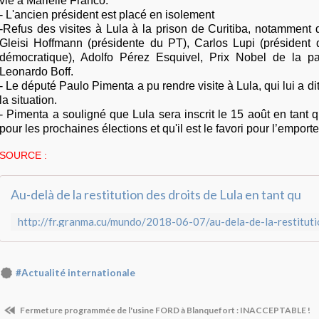
vie à Marielle Franco.
- L'ancien président est placé en isolement
-Refus des visites à Lula à la prison de Curitiba, notamment
Gleisi Hoffmann (présidente du PT), Carlos Lupi (président du
démocratique), Adolfo Pérez Esquivel, Prix Nobel de la paix,
Leonardo Boff.
- Le député Paulo Pimenta a pu rendre visite à Lula, qui lui a di
la situation.
- Pimenta a souligné que Lula sera inscrit le 15 août en tant
pour les prochaines élections et qu'il est le favori pour l’emporte
SOURCE :
Au-delà de la restitution des droits de Lula en tant qu
#Actualité internationale
Fermeture programmée de l'usine FORD à Blanquefort : INACCEPTABLE !