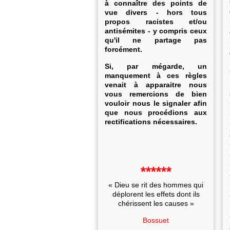
à connaître des points de
vue divers - hors tous
propos racistes et/ou
antisémites - y compris ceux
qu'il ne partage pas
forcément.
Si, par mégarde, un
manquement à ces règles
venait à apparaitre nous
vous remercions de bien
vouloir nous le signaler afin
que nous procédions aux
rectifications nécessaires.
******
« Dieu se rit des hommes qui
déplorent les effets dont ils
chérissent les causes »
Bossuet