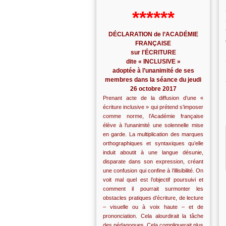
******
DÉCLARATION de l’ACADÉMIE
FRANÇAISE
sur l'ÉCRITURE
dite « INCLUSIVE »
adoptée à l’unanimité de ses
membres dans la séance du jeudi
26 octobre 2017
Prenant acte de la diffusion d’une «
écriture inclusive » qui prétend s’imposer
comme norme, l’Académie française
élève à l’unanimité une solennelle mise
en garde. La multiplication des marques
orthographiques et syntaxiques qu’elle
induit aboutit à une langue désunie,
disparate dans son expression, créant
une confusion qui confine à l’illisibilité. On
voit mal quel est l’objectif poursuivi et
comment il pourrait surmonter les
obstacles pratiques d’écriture, de lecture
– visuelle ou à voix haute – et de
prononciation. Cela alourdirait la tâche
des pédagogues. Cela compliquerait plus