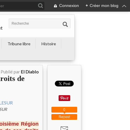
Connexion
+
Créer mon blog
et
Tribune libre
Histoire
Publié par
El Diablo
roits de
ESUR
0
Repost
roisième Région