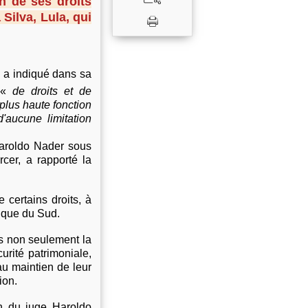
on de ses droits
Silva, Lula, qui
i a indiqué dans sa
t «
de droits et de
plus haute fonction
d'aucune limitation
 Haroldo Nader sous
rcer, a rapporté la
e certains droits, à
rique du Sud.
ts non seulement la
urité patrimoniale,
au maintien de leur
ion.
on du juge Haroldo