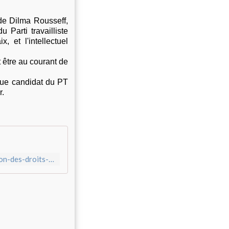
 de Dilma Rousseff,
 Parti travailliste
 et l'intellectuel
t être au courant de
 que candidat du PT
r.
http://fr.granma.cu/mundo/2018-06-07/au-dela-de-la-restitution-des-droits-de-lula-en-tant-quancien-president