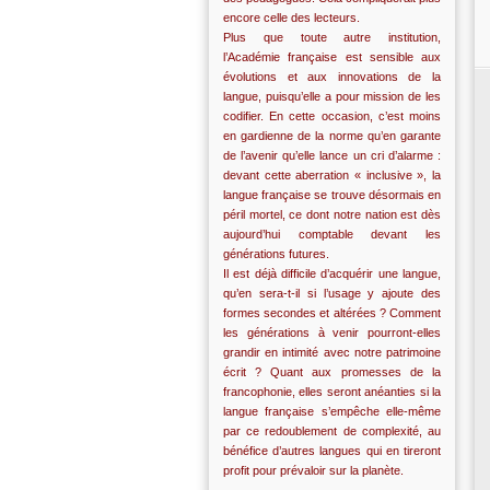
encore celle des lecteurs.
Plus que toute autre institution,
l’Académie française est sensible aux
évolutions et aux innovations de la
langue, puisqu’elle a pour mission de les
codifier. En cette occasion, c’est moins
en gardienne de la norme qu’en garante
de l’avenir qu’elle lance un cri d’alarme :
devant cette aberration « inclusive », la
langue française se trouve désormais en
péril mortel, ce dont notre nation est dès
aujourd’hui comptable devant les
générations futures.
Il est déjà difficile d’acquérir une langue,
qu’en sera-t-il si l’usage y ajoute des
formes secondes et altérées ? Comment
les générations à venir pourront-elles
grandir en intimité avec notre patrimoine
écrit ? Quant aux promesses de la
francophonie, elles seront anéanties si la
langue française s’empêche elle-même
par ce redoublement de complexité, au
bénéfice d’autres langues qui en tireront
profit pour prévaloir sur la planète.