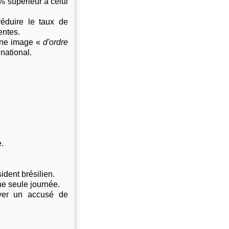
 supérieur à celui
réduire le taux de
entes.
 une image «
d'ordre
national.
.
ident brésilien.
ne seule journée.
oyer un accusé de