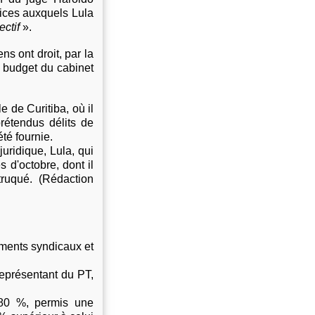
vices auxquels Lula
ectif
».
ns ont droit, par la
e budget du cabinet
e de Curitiba, où il
étendus délits de
té fournie.
uridique, Lula, qui
s d'octobre, dont il
truqué. (Rédaction
ements syndicaux et
représentant du PT,
80 %, permis une