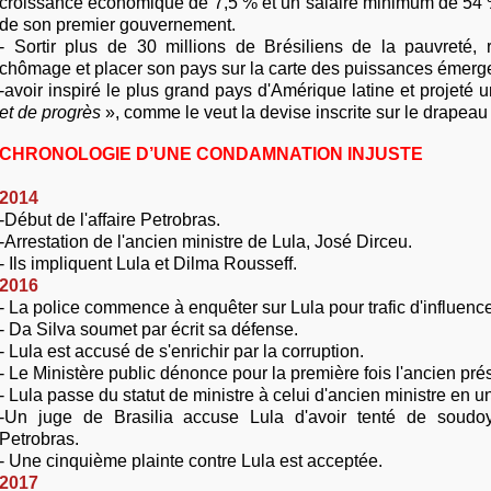
croissance économique de 7,5 % et un salaire minimum de 54 %
de son premier gouvernement.
- Sortir plus de 30 millions de Brésiliens de la pauvreté, 
chômage et placer son pays sur la carte des puissances émerg
-avoir inspiré le plus grand pays d'Amérique latine et projeté
et de progrès
», comme le veut la devise inscrite sur le drapeau 
CHRONOLOGIE D’UNE CONDAMNATION INJUSTE
2014
-Début de l'affaire Petrobras.
-Arrestation de l'ancien ministre de Lula, José Dirceu.
- Ils impliquent Lula et Dilma Rousseff.
2016
- La police commence à enquêter sur Lula pour trafic d'influence
- Da Silva soumet par écrit sa défense.
- Lula est accusé de s'enrichir par la corruption.
- Le Ministère public dénonce pour la première fois l'ancien prés
- Lula passe du statut de ministre à celui d'ancien ministre en u
-Un juge de Brasilia accuse Lula d'avoir tenté de soud
Petrobras.
- Une cinquième plainte contre Lula est acceptée.
2017