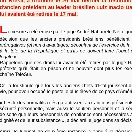
du Brésil, a ordonné le 29 mai dernier la restituti
d'ancien président au leader brésilien Luiz Inacio Da 
lui avaient été retirés le 17 mai.
L
a mesure a été émise par le juge André Nabarrete Neto, qu
décision que les anciens présidents brésiliens bénéficien
prérogatives (et non d’avantages) découlant de l'exercice de la 
à la tête de la République et qu'ils ne doivent faire l'objet 
légale
».
Rappelons que ces droits lui avaient été retirés par le juge
prétexte qu’il était en prison et ne pouvait dont plus les exe
chaîne TeleSur.
Or, la loi stipule que tous les anciens chefs d'État jouissent d
vie, pour avoir occupé le poste le plus élevé de ce pays d’Amé
« Les textes normatifs cités garantissent aux anciens présiden
sécurité personnelle, mais aussi le soutien personnel et la séc
de sorte que leurs personnels de confiance sont nécessaires 
dignité et de leur subsistance », a déclaré le juge dans sa décis
Ainsi, le tribunal de deuxième instance a annulé la décisi