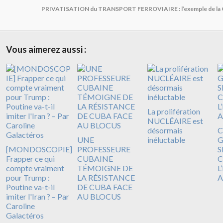
PRIVATISATION du TRANSPORT FERROVIAIRE : l’exemple de la
Vous aimerez aussi :
La prolifération
NUCLÉAIRE est
désormais
C
UNE
inéluctable
G
[MONDOSCOPIE]
PROFESSEURE
S
Frapper ce qui
CUBAINE
compte vraiment
TÉMOIGNE DE
L
pour Trump :
LA RÉSISTANCE
A
Poutine va-t-il
DE CUBA FACE
imiter l'Iran ? – Par
AU BLOCUS
Caroline
Galactéros