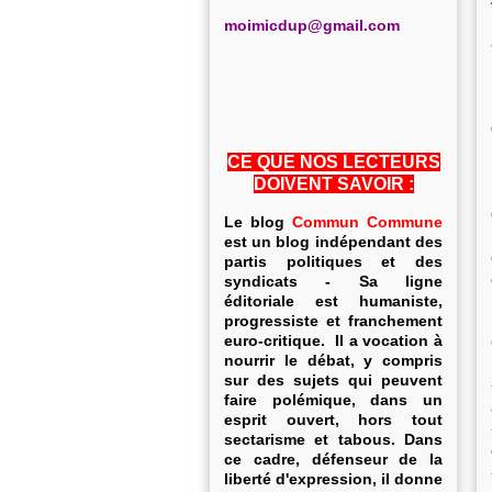
m
oimicdup@gmail.com
CE QUE NOS LECTEURS
DOIVENT SAVOIR :
Le blog
Commun Commune
est un blog indépendant des
partis politiques et des
syndicats - Sa ligne
éditoriale est humaniste,
progressiste et franchement
euro-critique. Il a vocation à
nourrir le débat, y compris
sur des sujets qui peuvent
faire polémique, dans un
esprit ouvert, hors tout
sectarisme et tabous. Dans
ce cadre, défenseur de la
liberté d'expression, il donne