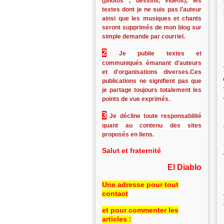
(photos , dessins, vidéos), les
textes dont je ne suis pas l'auteur
ainsi que les musiques et chants
seront supprimés de mon blog sur
simple demande par courriel.
2
Je publie textes et
communiqués émanant d'auteurs
et d'organisations diverses.Ces
publications ne signifient pas que
je partage toujours totalement les
points de vue exprimés.
3
Je décline toute responsabilité
quant au contenu des sites
proposés en liens.
Salut et fraternité
El Diablo
Une adresse pour tout
contact
et pour commenter les
articles :