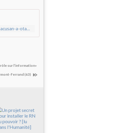
http://www.prensa-latina.cu/index.php?o=rn&id=184900&SEO=acusan-a-otan-de-crimenes-en-serbia-en-1999
ôle sur l’information»
ermont-Ferrand (63)