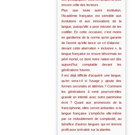
encore celle des lecteurs.
Plus que toute autre institution,
l’Académie française est sensible aux
évolutions et aux innovations de la
langue, puisqu’elle a pour mission de les
codifier. En cette occasion, c’est moins
en gardienne de la norme qu’en garante
de l’avenir qu’elle lance un cri d’alarme :
devant cette aberration « inclusive », la
langue française se trouve désormais en
péril mortel, ce dont notre nation est dès
aujourd’hui comptable devant les
générations futures.
Il est déjà difficile d’acquérir une langue,
qu’en sera-t-il si l’usage y ajoute des
formes secondes et altérées ? Comment
les générations à venir pourront-elles
grandir en intimité avec notre patrimoine
écrit ? Quant aux promesses de la
francophonie, elles seront anéanties si la
langue française s’empêche elle-même
par ce redoublement de complexité, au
bénéfice d’autres langues qui en tireront
profit pour prévaloir sur la planète.