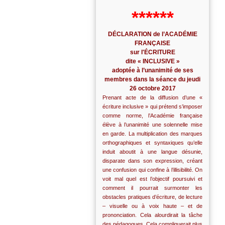
******
DÉCLARATION de l’ACADÉMIE
FRANÇAISE
sur l'ÉCRITURE
dite « INCLUSIVE »
adoptée à l’unanimité de ses
membres dans la séance du jeudi
26 octobre 2017
Prenant acte de la diffusion d’une «
écriture inclusive » qui prétend s’imposer
comme norme, l’Académie française
élève à l’unanimité une solennelle mise
en garde. La multiplication des marques
orthographiques et syntaxiques qu’elle
induit aboutit à une langue désunie,
disparate dans son expression, créant
une confusion qui confine à l’illisibilité. On
voit mal quel est l’objectif poursuivi et
comment il pourrait surmonter les
obstacles pratiques d’écriture, de lecture
– visuelle ou à voix haute – et de
prononciation. Cela alourdirait la tâche
des pédagogues. Cela compliquerait plus