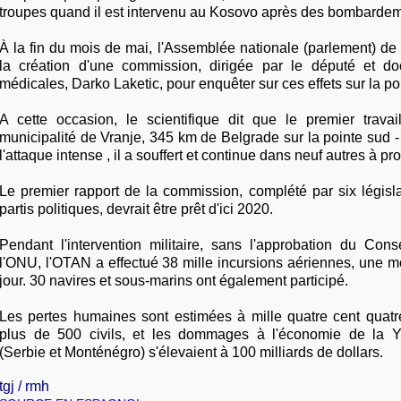
troupes quand il est intervenu au Kosovo après des bombardem
À la fin du mois de mai, l'Assemblée nationale (parlement) d
la création d'une commission, dirigée par le député et do
médicales, Darko Laketic, pour enquêter sur ces effets sur la p
A cette occasion, le scientifique dit que le premier trava
municipalité de Vranje, 345 km de Belgrade sur la pointe sud - 
l'attaque intense , il a souffert et continue dans neuf autres à 
Le premier rapport de la commission, complété par six législa
partis politiques, devrait être prêt d'ici 2020.
Pendant l'intervention militaire, sans l'approbation du Cons
l'ONU, l'OTAN a effectué 38 mille incursions aériennes, une 
jour. 30 navires et sous-marins ont également participé.
Les pertes humaines sont estimées à mille quatre cent quatre
plus de 500 civils, et les dommages à l'économie de la Yo
(Serbie et Monténégro) s'élevaient à 100 milliards de dollars.
tgj / rmh