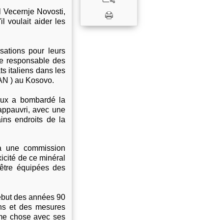
l Vecernje Novosti,
l voulait aider les
sations pour leurs
ive responsable des
s italiens dans les
TAN ) au Kosovo.
ueux a bombardé la
 appauvri, avec une
ains endroits de la
t à une commission
xicité de ce minéral
 être équipées des
début des années 90
ons et des mesures
ême chose avec ses