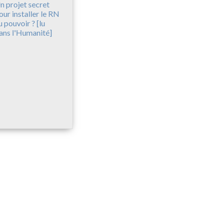
n projet secret
our installer le RN
u pouvoir ? [lu
ans l'Humanité]