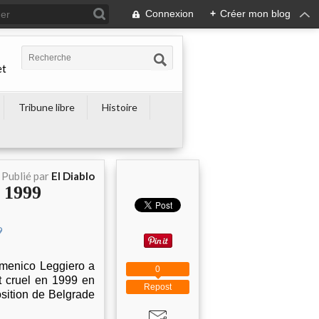
Connexion
+
Créer mon blog
et
Tribune libre
Histoire
Publié par
El Diablo
 1999
omenico Leggiero a
0
t cruel en 1999 en
Repost
osition de Belgrade