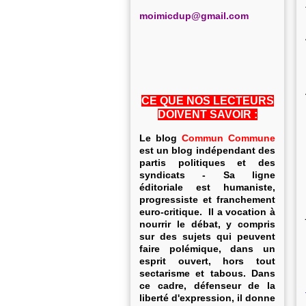
m
oimicdup@gmail.com
CE QUE NOS LECTEURS
DOIVENT SAVOIR :
Le blog
Commun Commune
est un blog indépendant des
partis politiques et des
syndicats - Sa ligne
éditoriale est humaniste,
progressiste et franchement
euro-critique. Il a vocation à
nourrir le débat, y compris
sur des sujets qui peuvent
faire polémique, dans un
esprit ouvert, hors tout
sectarisme et tabous. Dans
ce cadre, défenseur de la
liberté d'expression, il donne