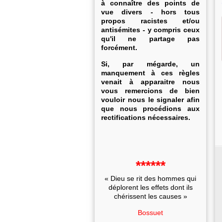
à connaître des points de
vue divers - hors tous
propos racistes et/ou
antisémites - y compris ceux
qu'il ne partage pas
forcément.
Si, par mégarde, un
manquement à ces règles
venait à apparaitre nous
vous remercions de bien
vouloir nous le signaler afin
que nous procédions aux
rectifications nécessaires.
******
« Dieu se rit des hommes qui
déplorent les effets dont ils
chérissent les causes »
Bossuet