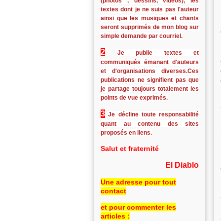
(photos , dessins, vidéos), les
textes dont je ne suis pas l'auteur
ainsi que les musiques et chants
seront supprimés de mon blog sur
simple demande par courriel.
2
Je publie textes et
communiqués émanant d'auteurs
et d'organisations diverses.Ces
publications ne signifient pas que
je partage toujours totalement les
points de vue exprimés.
3
Je décline toute responsabilité
quant au contenu des sites
proposés en liens.
Salut et fraternité
El Diablo
Une adresse pour tout
contact
et pour commenter les
articles :