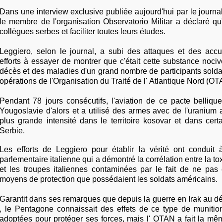
Dans une interview exclusive publiée aujourd'hui par le journa
le membre de l'organisation Observatorio Militar a déclaré qu'i
collègues serbes et faciliter toutes leurs études.
Leggiero, selon le journal, a subi des attaques et des accu
efforts à essayer de montrer que c'était cette substance noc
décès et des maladies d'un grand nombre de participants soldat
opérations de l'Organisation du Traité de l' Atlantique Nord (O
Pendant 78 jours consécutifs, l'aviation de ce pacte belliq
Yougoslavie d'alors et a utilisé des armes avec de l'uranium
plus grande intensité dans le territoire kosovar et dans cert
Serbie.
Les efforts de Leggiero pour établir la vérité ont condui
parlementaire italienne qui a démontré la corrélation entre la to
et les troupes italiennes contaminées par le fait de ne pas
moyens de protection que possédaient les soldats américains.
Garantit dans ses remarques que depuis la guerre en Irak au 
, le Pentagone connaissait des effets de ce type de muniti
adoptées pour protéger ses forces, mais l' OTAN a fait la m